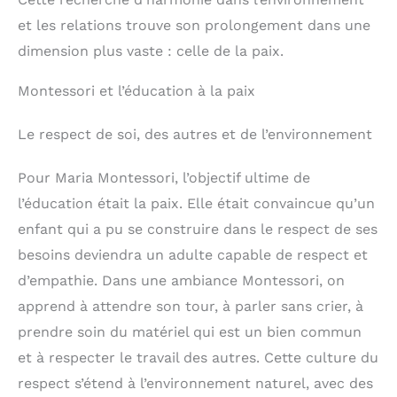
utilisées comme
tabourets. Ce sera une
et les relations trouve son prolongement dans une
merveilleuse façon de
libérer la liberté de votre
dimension plus vaste : celle de la paix.
bébé d'explorer le
monde. Lorsqu'elles ne
Montessori et l’éducation à la paix
sont pas utilisées, la
table et les chaises
peuvent être imbriquées
Le respect de soi, des autres et de l’environnement
ensemble pour
économiser de l'espace
Pour Maria Montessori, l’objectif ultime de
de rangement.
【Engagement de
l’éducation était la paix. Elle était convaincue qu’un
FUNLIO】FUNLIO s’engage
à fournir à ses clients des
enfant qui a pu se construire dans le respect de ses
produits et services
besoins deviendra un adulte capable de respect et
exceptionnels. En cas de
pièces manquantes ou
d’empathie. Dans une ambiance Montessori, on
endommagées lors du
transport, veuillez nous
apprend à attendre son tour, à parler sans crier, à
contacter sans délai.
prendre soin du matériel qui est un bien commun
Nous vous aiderons à
résoudre le problème.
et à respecter le travail des autres. Cette culture du
respect s’étend à l’environnement naturel, avec des