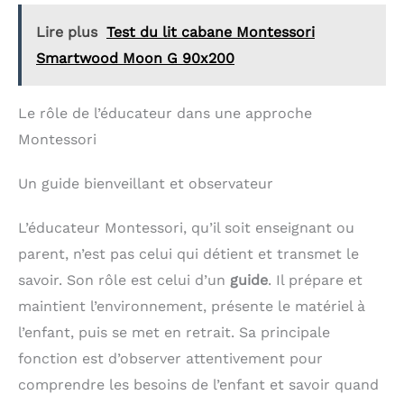
ce jouet accompagne parfaitement bébé à la
maison comme en déplacement pour un éveil
Lire plus
Test du lit cabane Montessori
continu. FIXATION POLYVALENTE: Avec ses 2
Smartwood Moon G 90x200
lanières ajustables, il s'installe sur les lits parapluie,
sièges-auto ou murs. Permet une stimulation
visuelle et tactile dans toutes les situations.
MATÉRIAUX SÛRS ET LAVABLES: Fabriqué en
Le rôle de l’éducateur dans une approche
matériaux non toxiques sans BPA, lavable en
Montessori
machine. Comprend des anneaux de dentition
sécurisés pour apaiser les gencives des bébés.
Un guide bienveillant et observateur
L’éducateur Montessori, qu’il soit enseignant ou
parent, n’est pas celui qui détient et transmet le
savoir. Son rôle est celui d’un
guide
. Il prépare et
maintient l’environnement, présente le matériel à
l’enfant, puis se met en retrait. Sa principale
fonction est d’observer attentivement pour
comprendre les besoins de l’enfant et savoir quand