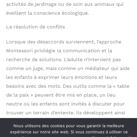
activités de jardinage ou de soin aux animaux qui
éveillent la conscience écologique.
La résolution de conflits
Lorsque des désaccords surviennent, l’approche
Montessori privilégie la communication et la
recherche de solutions. L’adulte n’intervient pas
comme un juge, mais comme un médiateur qui aide
les enfants à exprimer leurs émotions et leurs
besoins avec des mots. Des outils comme la « table
de la paix » peuvent être mis en place, un lieu
neutre où les enfants sont invités à discuter pour
trouver un terrain d’entente. Ils développent ainsi
des compétences essentielles pour vivre en société
Nous utilisons des cookies pour vous garantir la meilleure
de manière harmonieuse.
expérience sur notre site web. Si vous continuez à utiliser ce