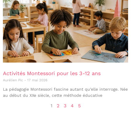
Activités Montessori pour les 3-12 ans
Aurélien Pic
17 mai 2026
La pédagogie Montessori fascine autant qu’elle interroge. Née
au début du XXe siècle, cette méthode éducative
1
2
3
4
5