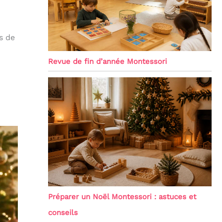
s de
Revue de fin d’année Montessori
Préparer un Noël Montessori : astuces et
conseils