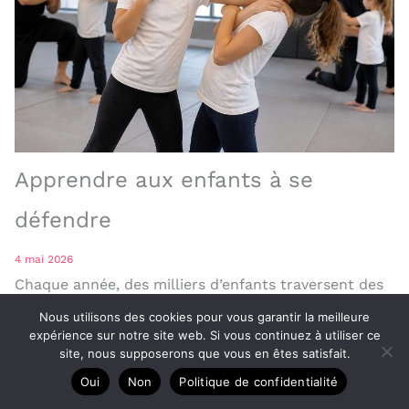
Apprendre aux enfants à se
défendre
4 mai 2026
Chaque année, des milliers d’enfants traversent des
situations d’intimidation, de moqueries ou de
Nous utilisons des cookies pour vous garantir la meilleure
expérience sur notre site web. Si vous continuez à utiliser ce
conflits au sein des établissements scolaires. Face ...
site, nous supposerons que vous en êtes satisfait.
Oui
Non
Politique de confidentialité