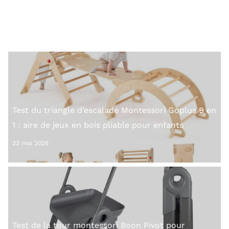
sons et lumières
24 mai 2026
Test du triangle d’escalade Montessori Goplus 9 en
1 : aire de jeux en bois pliable pour enfants
23 mai 2026
Test de la tour montessori Boon Pivot pour