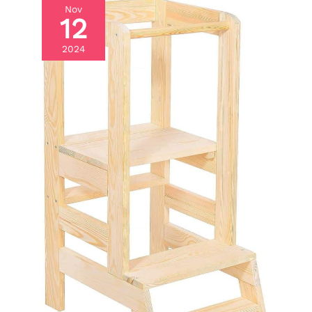
ouvre la porte au jeu de
Nov
rôle héroïque. Entre
12
missions imaginaires et
défis de précision, les
2024
enfants peuvent créer
des histoires sans fin,
favorisant créativité,
esprit d’équipe et
enthousiasme. Parfait
pour les jeux extérieur
enfant comme pour les
moments partagés en
famille.