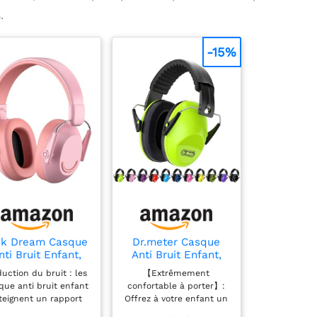
.
-15%
nk Dream Casque
Dr.meter Casque
nti Bruit Enfant,
Anti Bruit Enfant,
asque Anti-bruit
SNR 27dB Enfant
uction du bruit : les
【Extrêmement
fant Pour Âge 3-
Facilement
que anti bruit enfant
confortable à porter】:
6 Ans, SNR 30dB
Réglable Pliable
teignent un rapport
Offrez à votre enfant un
asque Antibruit
Cache-Oreilles pour
gnal/bruit de 30 dB,
confort doux comme un