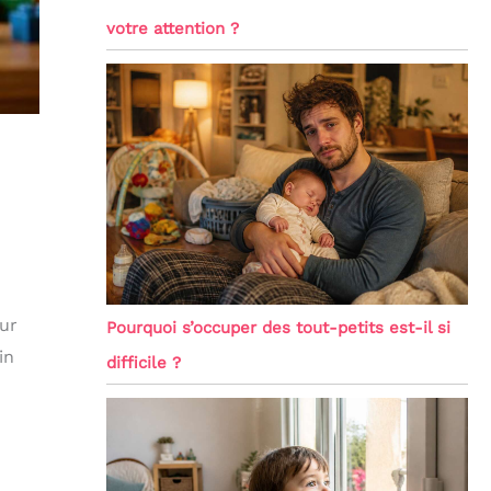
votre attention ?
ur
Pourquoi s’occuper des tout-petits est-il si
in
difficile ?