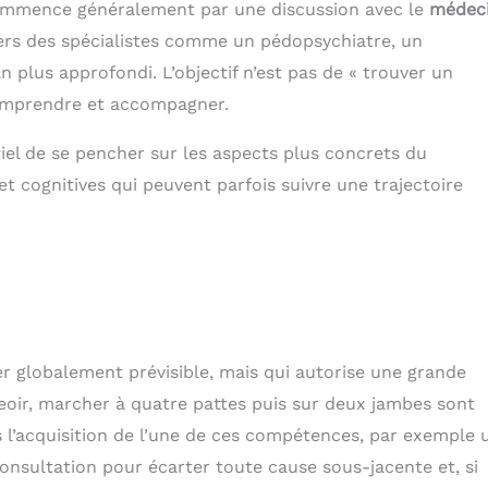
s commence généralement par une discussion avec le
médec
des spectacles de
insonorisante triple
onster trucks, des
couche bloque les bruits
 vers des spécialistes comme un pédopsychiatre, un
concerts, des feux
dangereux tout en
plus approfondi. L’objectif n’est pas de « trouver un
artifice, des activités
laissant passer les voix
pines, des travaux de
humaines. Il atténue le
comprendre et accompagner.
dinage, etc. Protection
bruit sans l'isoler
ti-âges : le bandeau
totalement, idéal pour
s casques antibruit
les enfants sensibles au
ntiel de se pencher sur les aspects plus concrets du
'ajuste facilement à
bruit, pour favoriser la
 cognitives qui peuvent parfois suivre une trajectoire
ifférentes tailles de
concentration et
e, des tout-petits aux
accompagner les
lescents, en passant
troubles sensoriels
ar les adultes. Ces
autistiques. 【Serre-tête
sques antibruit sont
ajustable toutes
faits pour les enfants
tailles】: Le bandeau du
 étudient et révisent,
casque antibruit s'ajuste
ur permettant de se
facilement et convient
oncentrer sur leurs
aux tout-petits, enfants,
voirs. Emportez-les
adolescents et même
r globalement prévisible, mais qui autorise une grande
c vous : ces protège-
adultes. Astuce : si le
’asseoir, marcher à quatre pattes puis sur deux jambes sont
reilles compacts et
casque semble serré à
iables sont faciles à
la première utilisation,
ns l’acquisition de l’une de ces compétences, par exemple 
ger et à transporter.
posez-le sur son
 sont toujours prêts à
emballage ou un ballon
onsultation pour écarter toute cause sous-jacente et, si
vous offrir une
de foot taille 3 pendant