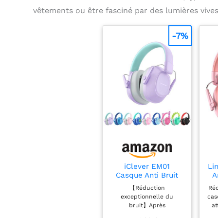
vêtements ou être fasciné par des lumières vives
-7%
iClever EM01
Li
Casque Anti Bruit
A
Enfant Protection
C
【Réduction
Réd
Auditive SNR 29dB
En
exceptionnelle du
cas
Autisme
1
bruit】Après
at
C
d'innombrables tests
si