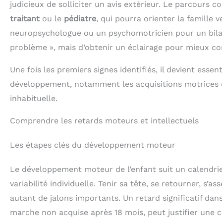
judicieux de solliciter un avis extérieur. Le parcour
casque anti-bruit enfant
est fabriqué en
m
traitant
ou le
pédiatre
, qui pourra orienter la famille
matériaux sûrs (ABS
neuropsychologue ou un psychomotricien pour un bilan 
sans BPA, coussinets
d'
sans silicone). Idéal pour
al
problème », mais d’obtenir un éclairage pour mieux 
les enfants atteints de
jar
troubles sensoriels ou
mul
d’autisme. 【Casque anti
de
Une fois les premiers signes identifiés, il devient esse
bruit pliable et facile à
s
développement, notamment les acquisitions motrices et
transporter】Ce casque
d
anti bruit est léger et
têt
inhabituelle.
pliable pour un
ado
rangement facile. Il
p
Comprendre les retards moteurs et intellectuels
accompagne votre
ca
enfant dans tous les
par
contextes bruyants :
qui
Les étapes clés du développement moteur
spectacles, événements
le
sportifs, fêtes et plus
c
encore. 【Confort
de
Le développement moteur de l’enfant suit un calendrie
optimal pour casque
ave
variabilité individuelle. Tenir sa tête, se retourner, s
anti-bruit enfant】Grâce
o
à sa mousse à mémoire
pl
autant de jalons importants. Un retard significatif da
de forme de 18 mm et
ran
son serre-tête doux, ce
Ils
marche non acquise après 18 mois, peut justifier une c
casque anti-bruit enfant