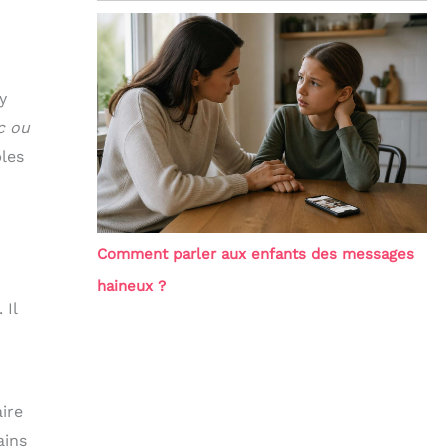
y
c ou
les
Comment parler aux enfants des messages
haineux ?
 Il
ire
ains