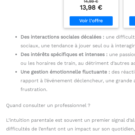
B
14,99 €
menés par les ingénieurs
ré
R
13,98 €
d'iClever, nous avons
Po
associé une éponge
co
d’
poreuse insonorisante
a
de 22 mm à une éponge
au
acoustique alvéolée sur
b
mesure afin d'absorber
sen
Des interactions sociales décalées :
une difficult
et de réduire les bruits
cas
sociaux, une tendance à jouer seul ou à interagir
tout en garantissant un
confort optimal. Nous
mo
Des intérêts spécifiques et intenses :
une passion
avons ainsi atteint un
ou les horaires de train, au détriment d’autres ac
rapport signal/bruit
(SNR) de 29 dB et
rem
Une gestion émotionnelle fluctuante :
des réacti
obtenu des réductions
cr
allant jusqu'à 46 dB
r
rapport à l’événement déclencheur, une grande a
dans certaines
m
frustration.
situations. Veuillez noter
a
que les casques
rot
antibruit ne peuvent pas
un
Quand consulter un professionnel ?
éliminer le bruit à 100 %.
App
【Sécurité garantie avec
un casque anti-bruit
ant
L’intuition parentale est souvent un premier signal d’a
enfant fiable】Conçu
un
pour les enfants
difficultés de l’enfant ont un impact sur son quotidien, 
sensibles au son, ce
p