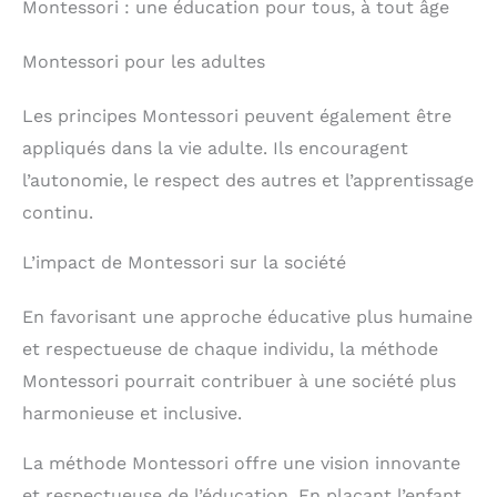
Montessori : une éducation pour tous, à tout âge
fêtes. C'est le cadeau
idéal pour les enfants de
1 à 3 ans.
Montessori pour les adultes
Les principes Montessori peuvent également être
appliqués dans la vie adulte. Ils encouragent
l’autonomie, le respect des autres et l’apprentissage
continu.
L’impact de Montessori sur la société
En favorisant une approche éducative plus humaine
et respectueuse de chaque individu, la méthode
Montessori pourrait contribuer à une société plus
harmonieuse et inclusive.
La méthode Montessori offre une vision innovante
et respectueuse de l’éducation. En plaçant l’enfant