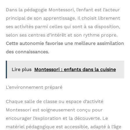
ou Noël.
panneau de l'histoire
et chacun de board d'activités sont fabriqués à
animale, peuvent les
Dans la pédagogie Montessori, l’enfant est l’acteur
partir d'un feutre souple et épais, non toxique et
nommer ou effectuer des
inodore, parfaitement adapté aux tout-petits et
principal de son apprentissage. Il choisit librement
opérations dans la rangée
bébés. Chaque morceau de feutre a sa place
du bas. Et sur le panneau
ses activités parmi celles qui sont à sa disposition,
correspondante dans le livre d'activités, ce qui
des chiffres, ils peuvent
permet non seulement de susciter l'intérêt des
compter avec leurs
selon ses centres d’intérêt et son rythme propre.
enfants et d'améliorer leur concentration, mais
doigts. Combien y a-t-il
aussi de les aider à apprendre par le jeu.
Cette autonomie favorise une meilleure assimilation
d'animaux bruns? Busy
board bebe
des connaissances.
DÉVELOPPEMENT DES
COMPÉTENCES ET DES
CAPACITÉS COGNITIVES -
Lire plus
Montessori : enfants dans la cuisine
Grâce au valise
Montessori, les enfants
apprendront en jouant et
développeront leurs
L’environnement préparé
compétences motricité
fine. Son format de
Chaque salle de classe ou espace d’activité
mallette avec poignées en
fait un jouet organisé, et
Montessori est soigneusement conçu pour
pour le fermer, il suffit de
le boutonner. Jouet
encourager l’exploration et la découverte. Le
voyage pour partir en
matériel pédagogique est accessible, adapté à l’âge
voiture comme