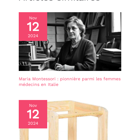
Nov
12
2024
Maria Montessori : pionnière parmi les femmes
médecins en Italie
Nov
12
2024