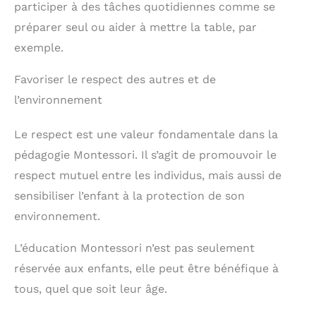
participer à des tâches quotidiennes comme se
Les activités de tri et
de rangement et
d'empilage stimulent la
emmenez-les en classe,
préparer seul ou aider à mettre la table, par
résolution de problèmes
en voyage ou en colonie
et la persévérance,
exemple.
de vacances. Les enfants
posant une base solide
peuvent ranger eux-
pour l'apprentissage
mêmes l'ensemble de tri
Favoriser le respect des autres et de
futur
des couleurs dans le sac
de rangement, ce qui
l’environnement
permet d'éviter de perdre
des accessoires. Cadeau
Le respect est une valeur fondamentale dans la
pour Enfants: Ce jouet
Montessori en bois de
pédagogie Montessori. Il s’agit de promouvoir le
haute qualité est de
couleur vive, bien
respect mutuel entre les individus, mais aussi de
fabriqué, joliment
sensibiliser l’enfant à la protection de son
emballé, amusant, sûr et
fiable, populaire auprès
environnement.
des parents et sûr
d'apporter un grand
L’éducation Montessori n’est pas seulement
sourire à votre petit
enfant. Il peut être utilisé
réservée aux enfants, elle peut être bénéfique à
comme cadeau
tous, quel que soit leur âge.
d'anniversaire, de Noël,
de Thanksgiving, de
Nouvel An et d'autres