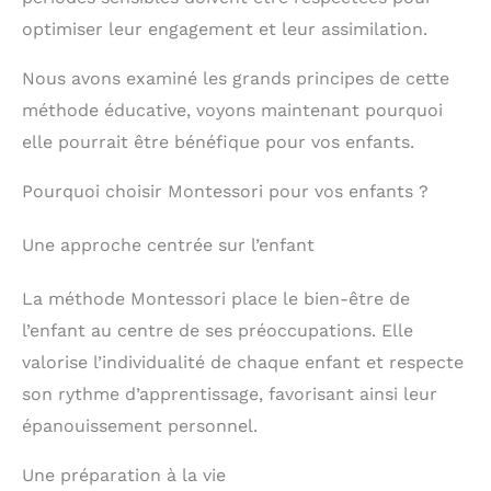
Apprendre de manière ludique avec des couleurs,
des chiffres, des signes mathématiques, cela rend
optimiser leur engagement et leur assimilation.
l'apprentissage amusant, enrichit l'imagination des
enfants, stimule la pensée logique. ◆Largement
Nous avons examiné les grands principes de cette
application:Bâtons d'intelligence mathématique
colorée non seulement pour les mathématiques
méthode éducative, voyons maintenant pourquoi
mais aussi pour le jeu imaginatif et créatif, c'est une
elle pourrait être bénéfique pour vos enfants.
bonne occasion d'améliorer la relation entre vous et
vos enfants pendant que vous jouez ensemble.
Pourquoi choisir Montessori pour vos enfants ?
Une approche centrée sur l’enfant
La méthode Montessori place le bien-être de
l’enfant au centre de ses préoccupations. Elle
valorise l’individualité de chaque enfant et respecte
son rythme d’apprentissage, favorisant ainsi leur
épanouissement personnel.
Une préparation à la vie