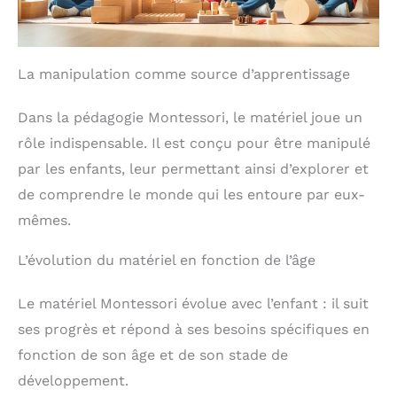
tranquillité d'esprit des enfants comme des
parents.
【Jouez Partout et à Tout Moment】Le
trieur jouet bois est livré avec un sac de rangement
pratique à cordon de serrage, permettant
La manipulation comme source d’apprentissage
d'organiser et de transporter facilement toutes les
petites pièces. Que ce soit pour des interactions en
famille, des jeux au parc en extérieur ou des
Dans la pédagogie Montessori, le matériel joue un
voyages longue distance, le jeu educatif est le
rôle indispensable. Il est conçu pour être manipulé
compagnon idéal pour occuper les enfants et les
engager dans l'apprentissage, rendant l'exploration
par les enfants, leur permettant ainsi d’explorer et
et l'apprentissage possibles partout.
【Choix de
de comprendre le monde qui les entoure par eux-
Cadeau Idéal pour Tout-petits】Avec son emballage
cadeau attrayant, c'est une agréable surprise à
mêmes.
l'ouverture. Ce jeu montessori éducatif est parfait
comme cadeau d'anniversaire, cadeau éducatif ou
L’évolution du matériel en fonction de l’âge
cadeau de fête pour les bébés de 1 à 3 ans, comme
pour Pâques, Noël, la Fête des enfants, les fêtes ou
les cadeaux familiaux. Le jouet enfant montessori
Le matériel Montessori évolue avec l’enfant : il suit
est à la fois amusant et éducatif, ce qui en fait le
meilleur choix pour un jouet de développement,
ses progrès et répond à ses besoins spécifiques en
tant pour les garçons que pour les filles.
fonction de son âge et de son stade de
développement.