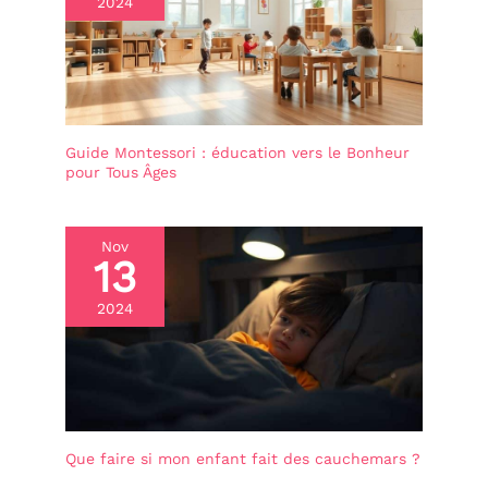
2024
Guide Montessori : éducation vers le Bonheur
pour Tous Âges
Nov
13
2024
Que faire si mon enfant fait des cauchemars ?