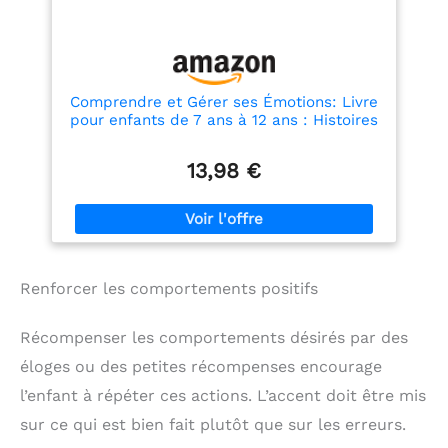
mois. Fabriqué en feutre
cousu, il ne libère ni
petites pièces ni traces
de colle. Avec ces jouets
éducatifs pour tout-
petits, ils s’amuseront
Comprendre et Gérer ses Émotions: Livre
pendant des heures en
pour enfants de 7 ans à 12 ans : Histoires
toute sécurité. Cadeau
inspirantes, méthodes et exercices pour
bebe et cadeaux enfants
comprendre et gérer la ... la jalousie et la
13,98 €
frustration + Quiz et Jeux
Renforcer les comportements positifs
Récompenser les comportements désirés par des
éloges ou des petites récompenses encourage
l’enfant à répéter ces actions. L’accent doit être mis
sur ce qui est bien fait plutôt que sur les erreurs.