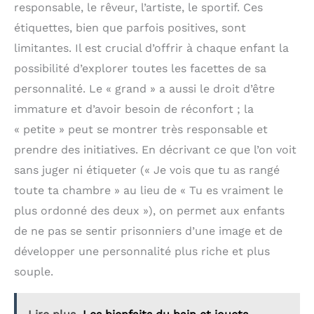
d'association d'idées ou il
responsable, le rêveur, l’artiste, le sportif. Ces
être choisi avec soin afin de progresser
faut faire deviner une
efficacement sans gaspiller de précieuses occasions
étiquettes, bien que parfois positives, sont
réponse en donnant des
de réussite.
ATTENTION AUX ASSASSINS – Les
indices, ce jeu est fait
limitantes. Il est crucial d’offrir à chaque enfant la
mots présents sur la table peuvent cacher vos
pour vous.
RAPIDE À
informateurs, mais aussi de dangereux Assassins.
possibilité d’explorer toutes les facettes de sa
APPRENDRE ET À JOUER :
Une mauvaise interprétation peut mettre fin
Grâce aux différents
personnalité. Le « grand » a aussi le droit d’être
immédiatement à la mission : dialogue, intuition et
modes de jeu à la
prudence seront indispensables pour l’emporter
immature et d’avoir besoin de réconfort ; la
difficulté croissante,
ensemble.
JEU DE DÉDUCTION RAPIDE ET
Focus est très rapide à
« petite » peut se montrer très responsable et
COMPLICE – Accessible dès 11 ans et jouable en
apprendre. Les parties
environ 15 minutes, Codenames Duo est parfait
durent environ 15
prendre des initiatives. En décrivant ce que l’on voit
pour les couples, amis ou familles recherchant un
minutes, ce qui permet
jeu coopératif compact, malin et fondé sur la
sans juger ni étiqueter (« Je vois que tu as rangé
de jouer facilement
communication et l’association d’idées.
plusieurs parties de suite
toute ta chambre » au lieu de « Tu es vraiment le
afin de s'améliorer. Cela
plus ordonné des deux »), on permet aux enfants
permet aussi de
comprendre au fur et à
de ne pas se sentir prisonniers d’une image et de
mesure comment pense
son partenaire pour
développer une personnalité plus riche et plus
augmenter les chances
souple.
de réussir la partie.