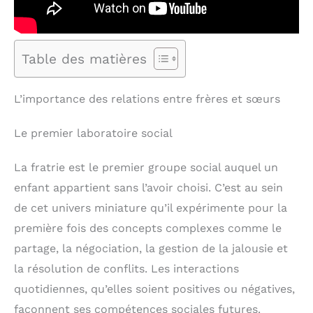
Table des matières
L’importance des relations entre frères et sœurs
Le premier laboratoire social
La fratrie est le premier groupe social auquel un
enfant appartient sans l’avoir choisi. C’est au sein
de cet univers miniature qu’il expérimente pour la
première fois des concepts complexes comme le
partage, la négociation, la gestion de la jalousie et
la résolution de conflits. Les interactions
quotidiennes, qu’elles soient positives ou négatives,
façonnent ses compétences sociales futures.