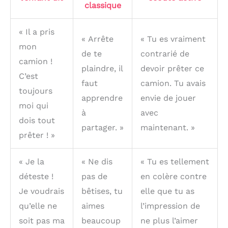
classique
« Il a pris
« Arrête
« Tu es vraiment
mon
de te
contrarié de
camion !
plaindre, il
devoir prêter ce
C’est
faut
camion. Tu avais
toujours
apprendre
envie de jouer
moi qui
à
avec
dois tout
partager. »
maintenant. »
prêter ! »
« Je la
« Ne dis
« Tu es tellement
déteste !
pas de
en colère contre
Je voudrais
bêtises, tu
elle que tu as
qu’elle ne
aimes
l’impression de
soit pas ma
beaucoup
ne plus l’aimer