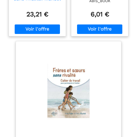
ABIS_BOOK
de survie pour une
famille plus sereine
23,21 €
6,01 €