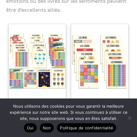
émotions ou des livres sur les sentiments peuvent
être d’excellents alliés.
Nous utilisons des cookies pour vous garantir la meilleure
expérience sur notre site web. Si vous continuez à utiliser ce
BAMMI 16 Affiches
BAMMI 8 Affiches
site, nous supposerons que vous en êtes satisfait.
Éducatives 30x42cm
Éducatives 30x42cm
– Posters
– Posters
Oui
Non
Politique de confidentialité
PACK COMPLET POUR
PACK COMPLET POUR
Pédagogiques
Pédagogiques
L’ÉVEIL – Lot de 16
L’ÉVEIL – Lot de 8 posters