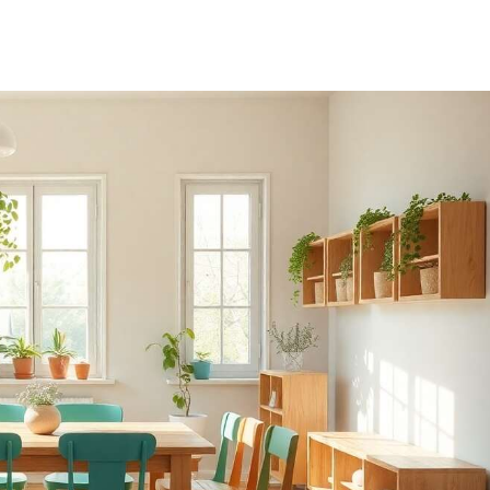
la météo, des couleurs,
de la peinture aux
compétences de vie, le
tableau blanc
Montessori combine
l'apprentissage et le
divertissement pour
favoriser le
développement des
compétences cognitives,
linguistiques,
sensorielles et de vie des
enfants MONTESSORI
JOUET EDUCATIF : Busy
Board propose une
variété de jeux éducatifs
sensoriels et interactifs,
tels que : reconnaître
les chiffres et les lettres,
relier la météo et
l'heure, apprendre des
compétences de vie,
reconnaître les animaux,
reconnaître les couleurs
et dessiner (la planche à