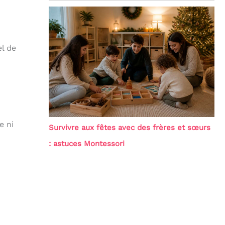
el de
e ni
Survivre aux fêtes avec des frères et sœurs
: astuces Montessori