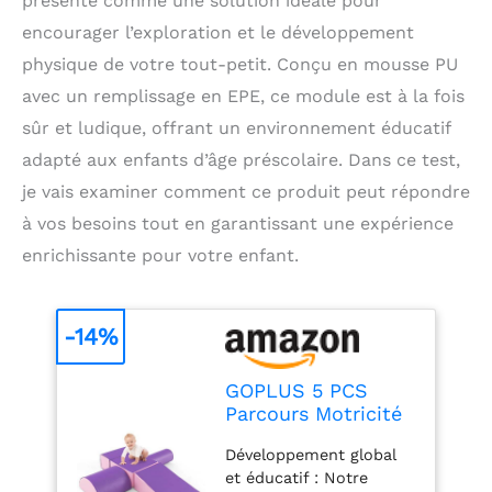
présente comme une solution idéale pour
encourager l’exploration et le développement
physique de votre tout-petit. Conçu en mousse PU
avec un remplissage en EPE, ce module est à la fois
sûr et ludique, offrant un environnement éducatif
adapté aux enfants d’âge préscolaire. Dans ce test,
je vais examiner comment ce produit peut répondre
à vos besoins tout en garantissant une expérience
enrichissante pour votre enfant.
-14%
GOPLUS 5 PCS
Parcours Motricité
Bébé avec
Développement global
Fermeture Clair,
et éducatif : Notre
Module Motricité