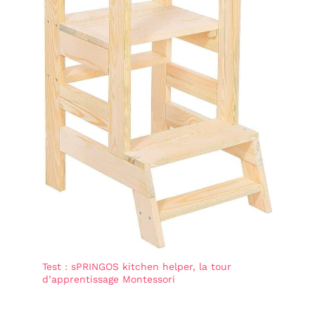
léger mouvement vers le
haut et vers le bas ou
latéralement. De cette
manière, elles ne
bougeront pas ou ne
tomberont pas. Vous
pouvez les mettre et les
enlever autant de fois
que vous le souhaitez !
Cadeau garcon fille
JOUETS ADAPTÉS AUX
TOUT-PETITS - Le busy
board montessori est
adapté aux filles et
garçons de plus de 10
mois. Fabriqué en feutre
cousu, il ne libère ni
petites pièces ni traces
de colle. Avec ces jouets
éducatifs pour tout-
petits, ils s’amuseront
Test : sPRINGOS kitchen helper, la tour
pendant des heures en
d’apprentissage Montessori
toute sécurité. Cadeau
bebe et cadeaux enfants