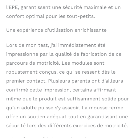
ne nuit pas à la peau
l’EPE, garantissent une sécurité maximale et un
délicate des bébés,
vous permettant de
confort optimal pour les tout-petits.
laisser vos enfants
jouer en toute
Une expérience d’utilisation enrichissante
tranquillité. Confort et
liberté de mouvement :
Lors de mon test, j’ai immédiatement été
Grâce au remplissage
en EPE doux et
impressionné par la qualité de fabrication de ce
élastique, notre
parcours de motricité. Les modules sont
parcours motricité bébé
robustement conçus, ce qui se ressent dès le
offre un confort optimal
aux bébés. Ils peuvent
premier contact. Plusieurs parents ont d’ailleurs
grimper, ramper,
confirmé cette impression, certains affirmant
s'asseoir ou s'allonger
dessus librement, sans
même que le produit est suffisamment solide pour
aucune gêne. Ces bloc
qu’un adulte puisse s’y asseoir. La mousse ferme
de construction
offre un soutien adéquat tout en garantissant une
mousse pour enfant
sont conçus pour
sécurité lors des différents exercices de motricité.
stimuler l'activité
physique des petits.