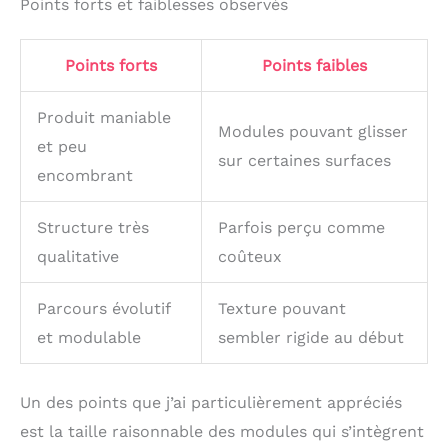
Points forts et faiblesses observés
Polyvalence et
adaptabilité : Ce module
motricité bébé, avec ses
Points forts
Points faibles
bloc de construction
mousse pour enfant,
Produit maniable
est extrêmement
Modules pouvant glisser
polyvalent. Il convient
et peu
sur certaines surfaces
parfaitement à divers
encombrant
endroits : salon,
chambre de bébé, école
maternelle ou centre
Structure très
Parfois perçu comme
d'éducation précoce.
qualitative
coûteux
Entretien facile et
durabilité : La surface
Parcours évolutif
Texture pouvant
de notre parcours
motricité bébé est
et modulable
sembler rigide au début
résistante aux rayures
et à l'encrassement. Un
simple chiffon humide
Un des points que j’ai particulièrement appréciés
suffit à le rendre propre
est la taille raisonnable des modules qui s’intègrent
en un rien de temps,