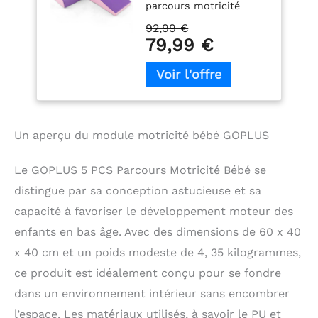
parcours motricité
Bébé en Mousse PU
bébé, composé de 5
Lavable avec
92,99 €
blocs de construction
Remplissage en
79,99 €
mousse pour enfant
EPE, Jouets
aux formes et couleurs
Éducatifs Convient
variées, est un excellent
pour Enfants d'Âge
jouet éducatif enfant. Il
Préscolaire,
favorise la motricité, la
Grimper, Ramper
coordination et
Un aperçu du module motricité bébé GOPLUS
l'imagination des bébés
et leur communication
Le GOPLUS 5 PCS Parcours Motricité Bébé se
mutuelle lors des jeux
en groupe. Sécurité
distingue par sa conception astucieuse et sa
optimale pour les tout-
capacité à favoriser le développement moteur des
petits : Ce module
motricité bébé est doté
enfants en bas âge. Avec des dimensions de 60 x 40
d'une housse en PU de
x 40 cm et un poids modeste de 4, 35 kilogrammes,
haute qualité et non
ce produit est idéalement conçu pour se fondre
toxique, avec des
contours arrondis sans
dans un environnement intérieur sans encombrer
aucun angle pointu. Il
l’espace. Les matériaux utilisés, à savoir le PU et