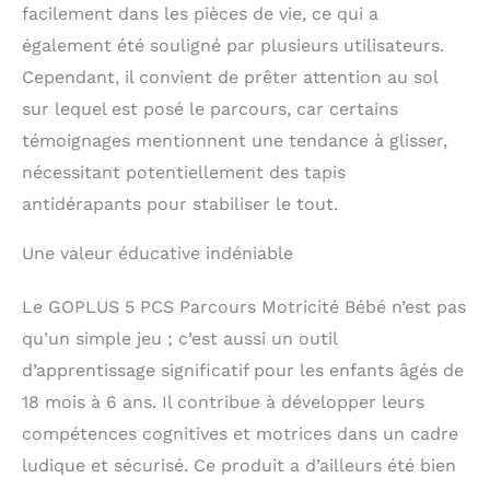
économisant votre
facilement dans les pièces de vie, ce qui a
temps et votre énergie.
également été souligné par plusieurs utilisateurs.
Fabriqué avec des
Cependant, il convient de prêter attention au sol
matériaux de haute
qualité, ce jouet
sur lequel est posé le parcours, car certains
éducatif enfant est
témoignages mentionnent une tendance à glisser,
robuste et peut résister
aux usages quotidiens.
nécessitant potentiellement des tapis
antidérapants pour stabiliser le tout.
Une valeur éducative indéniable
Le GOPLUS 5 PCS Parcours Motricité Bébé n’est pas
qu’un simple jeu ; c’est aussi un outil
d’apprentissage significatif pour les enfants âgés de
18 mois à 6 ans. Il contribue à développer leurs
compétences cognitives et motrices dans un cadre
ludique et sécurisé. Ce produit a d’ailleurs été bien