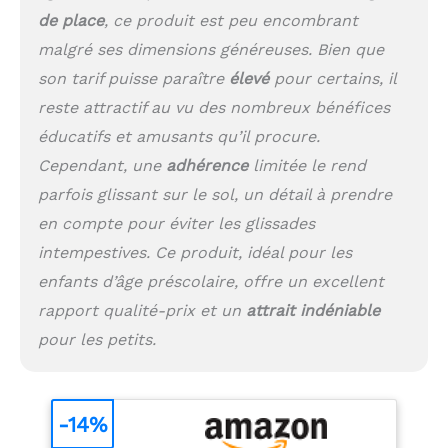
mousse pour enfant
de place
, ce produit est peu encombrant
sont conçus pour
stimuler l'activité
malgré ses dimensions généreuses. Bien que
physique des petits.
son tarif puisse paraître
élevé
pour certains, il
Polyvalence et
adaptabilité : Ce module
reste attractif au vu des nombreux bénéfices
motricité bébé, avec ses
éducatifs et amusants qu’il procure.
bloc de construction
Cependant, une
adhérence
limitée le rend
mousse pour enfant,
est extrêmement
parfois glissant sur le sol, un détail à prendre
polyvalent. Il convient
en compte pour éviter les glissades
parfaitement à divers
intempestives. Ce produit, idéal pour les
endroits : salon,
chambre de bébé, école
enfants d’âge préscolaire, offre un excellent
maternelle ou centre
rapport qualité-prix et un
attrait indéniable
d'éducation précoce.
Entretien facile et
pour les petits.
durabilité : La surface
de notre parcours
motricité bébé est
-14%
résistante aux rayures
et à l'encrassement. Un