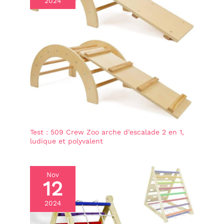
2024
garcon, cadeau noel
FONCTIONS ET NIVEAUX
DIFFÉRENTS - Notres
jouets Montessori
convient à tous les âges,
de l'apprentissage des
couleurs, de l'addition et
de la soustraction à des
heures ou à la fermeture
des lacets. Sur le
panneau de l'histoire
animale, peuvent les
nommer ou effectuer des
opérations dans la rangée
du bas. Et sur le panneau
Test : 509 Crew Zoo arche d’escalade 2 en 1,
des chiffres, ils peuvent
ludique et polyvalent
compter avec leurs
doigts. Combien y a-t-il
d'animaux bruns? Busy
board bebe
Nov
12
DÉVELOPPEMENT DES
COMPÉTENCES ET DES
CAPACITÉS COGNITIVES -
2024
Grâce au valise
Montessori, les enfants