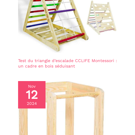
apprendront en jouant et
développeront leurs
compétences motricité
fine. Son format de
mallette avec poignées en
fait un jouet organisé, et
pour le fermer, il suffit de
le boutonner. Jouet
voyage pour partir en
voiture comme
alternative aux écrans
Test du triangle d’escalade CCLIFE Montessori :
mobiles et profiter
un cadre en bois séduisant
d'heures de
divertissement. Jouet
bebe et jouets enfantS
JOUET EN FEUTRE AVEC
Nov
VELCRO - Jouets pour
12
enfants fabriqués à partir
de matériaux doux et
2024
délicats, parfaits pour les
tout-fillesits. Astuce
utile: pour que les pièces
adhèrent mieux au
panneau sensoriel,
appuyez dessus avec un