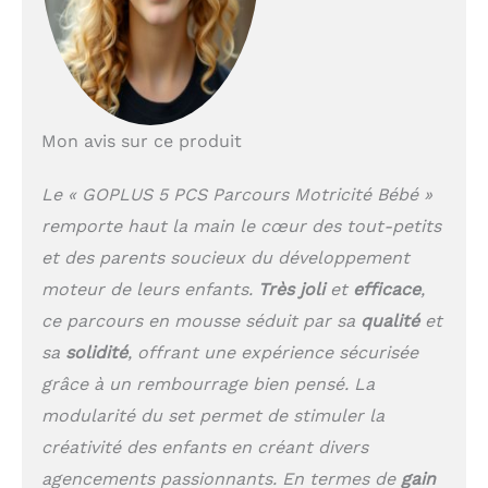
toxique, avec des
contours arrondis sans
aucun angle pointu. Il
ne nuit pas à la peau
délicate des bébés,
vous permettant de
Mon avis sur ce produit
laisser vos enfants
jouer en toute
tranquillité. Confort et
Le « GOPLUS 5 PCS Parcours Motricité Bébé »
liberté de mouvement :
remporte haut la main le cœur des tout-petits
Grâce au remplissage
et des parents soucieux du développement
en EPE doux et
élastique, notre
moteur de leurs enfants.
Très joli
et
efficace
,
parcours motricité bébé
ce parcours en mousse séduit par sa
qualité
et
offre un confort optimal
sa
solidité
, offrant une expérience sécurisée
aux bébés. Ils peuvent
grimper, ramper,
grâce à un rembourrage bien pensé. La
s'asseoir ou s'allonger
modularité du set permet de stimuler la
dessus librement, sans
aucune gêne. Ces bloc
créativité des enfants en créant divers
de construction
agencements passionnants. En termes de
gain