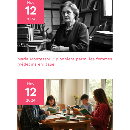
Nov
12
2024
Maria Montessori : pionnière parmi les femmes
médecins en Italie
Nov
12
2024