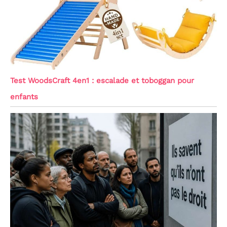
Test WoodsCraft 4en1 : escalade et toboggan pour
enfants