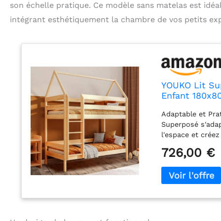
son échelle pratique. Ce modèle sans matelas est idéal
intégrant esthétiquement la chambre de vos petits exp
YOUKO Lit Sup
Enfant 180x80
de pin sans M
Adaptable et Prat
Superposé s'adap
l'espace et crée
petits. Options 
726,00 €
équipé de deux p
option de coucha
confiance à la r
fabriqué en bois
Design Élégant -
intemporel qui s
Un investissemen