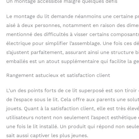
Un montage accessible malgré quelques défis
Le montage du lit demande néanmoins une certaine pré
aisé à deux personnes, notamment en raison des dimens
mentionné des difficultés à visser certains composants a
électrique pour simplifier l’assemblage. Une fois ces déf
s’ajustent parfaitement, assurant ainsi une structure bi
emballés est un atout supplémentaire qui facilite la ge
Rangement astucieux et satisfaction client
L’un des points forts de ce lit superposé est son tiroi
de l’espace sous le lit. Cela offre aux parents une so
jouets. Quant à la satisfaction client, elle est très él
utilisateurs notent non seulement l’aspect esthétique e
une fois le lit installé. Un produit qui répond non seu
sait aussi captiver les plus jeunes.