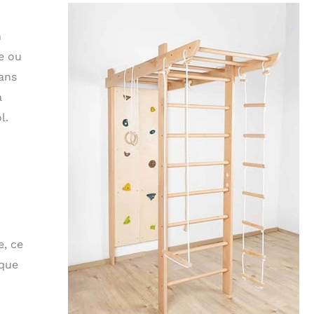
n
e ou
dans
a
l.
e, ce
ique