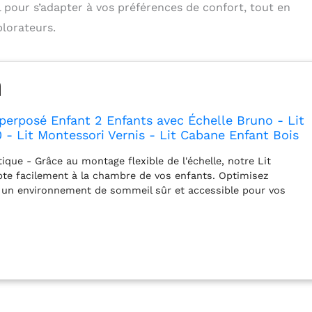
 pour s’adapter à vos préférences de confort, tout en
lorateurs.
erposé Enfant 2 Enfants avec Échelle Bruno - Lit
 - Lit Montessori Vernis - Lit Cabane Enfant Bois
atelas
ique - Grâce au montage flexible de l'échelle, notre Lit
te facilement à la chambre de vos enfants. Optimisez
z un environnement de sommeil sûr et accessible pour vos
de rangement personnalisables - Le Lit Pour Enfants peut être
etites ou d'un grand tiroir (vendus séparément), avec une
ge supplémentaire pour les invités. Durable et Sûr - Faites
obustesse et à la sécurité de notre Lit Cabane BRUNO,
 de pin de première qualité, certifié FSC et sans nœuds.
 Notre Lits Pour Enfants BRUNO se distingue par son design
'intègre parfaitement dans n'importe quelle chambre d'enfant.
t non seulement pratique, mais aussi esthétique - parfait