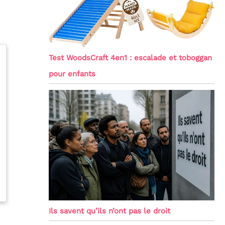
Test WoodsCraft 4en1 : escalade et toboggan
pour enfants
Ils savent qu’ils n’ont pas le droit