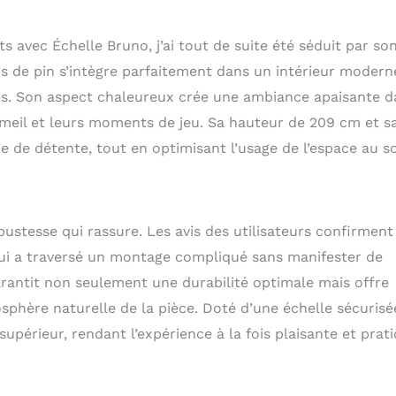
et les filles. Confort de Sommeil Sécurisé - L'utilisation de
iques et de bords arrondis garantit un lieu de sommeil sûr et
avec Échelle Bruno, j’ai tout de suite été séduit par so
fants. Dormez plus sereinement, en sachant que vos enfants
t protégés.
is de pin s’intègre parfaitement dans un intérieur modern
rées. Son aspect chaleureux crée une ambiance apaisante 
meil et leurs moments de jeu. Sa hauteur de 209 cm et s
e de détente, tout en optimisant l’usage de l’espace au so
bustesse qui rassure. Les avis des utilisateurs confirment
» qui a traversé un montage compliqué sans manifester de
arantit non seulement une durabilité optimale mais offre
phère naturelle de la pièce. Doté d’une échelle sécurisé
supérieur, rendant l’expérience à la fois plaisante et prat