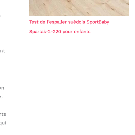
s
Test de l’espalier suédois SportBaby
Spartak-2-220 pour enfants
ent
on
es
nts
qui