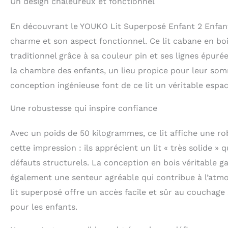
Un design chaleureux et fonctionnel
pour les garçons 
peintures écolog
En découvrant le YOUKO Lit Superposé Enfant 2 Enfants 
sain pour vos en
sont parfaitemen
charme et son aspect fonctionnel. Ce lit cabane en bo
traditionnel grâce à sa couleur pin et ses lignes épu
la chambre des enfants, un lieu propice pour leur som
conception ingénieuse font de ce lit un véritable espac
Une robustesse qui inspire confiance
Avec un poids de 50 kilogrammes, ce lit affiche une ro
cette impression : ils apprécient un lit « très solide 
défauts structurels. La conception en bois véritable g
également une senteur agréable qui contribue à l’atmos
lit superposé offre un accès facile et sûr au couchage 
pour les enfants.