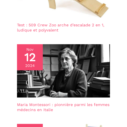
Test : 509 Crew Zoo arche d’escalade 2 en 1,
ludique et polyvalent
Nov
12
2024
Maria Montessori : pionnière parmi les femmes
médecins en Italie