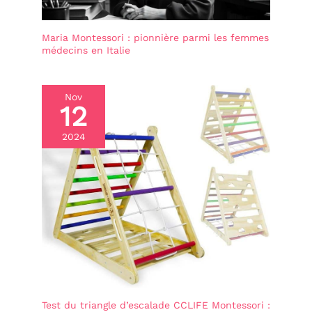
tout mis en œuvre afin
de vous proposer un
produit sûr et dont nous
Maria Montessori : pionnière parmi les femmes
sommes convaincus à la
médecins en Italie
fois de son efficacité et
de son utilité. Si notre
arche Montessori ne vous
Nov
satisfait pas pleinement,
12
vous avez la possibilité de
nous retourner le produit
dans les 30 jours après sa
2024
réception. De plus, notre
service client, disponible
en français, anglais,
allemand, italien et
espagnol est joignable du
lundi au vendredi de 9h à
17h. N’hésitez pas à nous
contacter si vous
rencontrez le moindre
problème.
Test du triangle d’escalade CCLIFE Montessori :