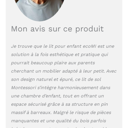
de place pour dormir
Sommier à lattes inclus:
Le lit d'enfant
comprend un sommier
à lattes avec des lattes
Mon avis sur ce produit
stables pour le confort
et le soutien, offrant à
votre enfant un
Je trouve que le lit pour enfant ecoMI est une
sommeil réparateur
solution à la fois esthétique et pratique qui
dans un lit stable et sûr
Finition laquée blanche:
pourrait beaucoup plaire aux parents
Lit d'enfant laqué blanc
cherchant un mobilier adapté à leur petit. Avec
avec vernis inodore,
donne un look moderne
son design naturel et épuré, ce lit de sol
à la chambre d'enfant
Montessori s’intègre harmonieusement dans
et crée une atmosphère
une chambre d’enfant, tout en offrant un
fraîche Protection
contre les chutes
espace sécurisé grâce à sa structure en pin
intégrée: Lit d'enfant
massif à barreaux. Malgré le risque de pièces
avec protection contre
manquantes et une qualité du bois parfois
les chutes et sortie
pour une sécurité