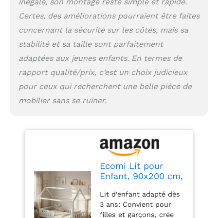
inégale, son montage reste simple et rapide.
supplémentaire, offrant
Certes, des améliorations pourraient être faites
à vos enfants un
endroit protégé pour
concernant la sécurité sur les côtés, mais sa
dormir sans renoncer
stabilité et sa taille sont parfaitement
au confort Matériau en
adaptées aux jeunes enfants. En termes de
bois de pin robuste:
Construction en bois de
rapport qualité/prix, c’est un choix judicieux
pin massif au design
pour ceux qui recherchent une belle pièce de
scandinave,
mobilier sans se ruiner.
garantissant durabilité
et stabilité pour un
usage quotidien dans la
chambre d'enfant
Ecomi Lit pour
Enfant, 90x200 cm,
Naturel
Lit d'enfant adapté dès
3 ans: Convient pour
filles et garçons, crée