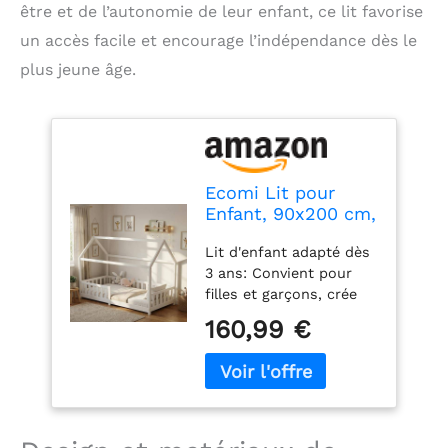
être et de l’autonomie de leur enfant, ce lit favorise
un accès facile et encourage l’indépendance dès le
plus jeune âge.
Ecomi Lit pour
Enfant, 90x200 cm,
Naturel
Lit d'enfant adapté dès
3 ans: Convient pour
filles et garçons, crée
une atmosphère
160,99 €
confortable pour faire
de beaux rêves et se
sentir en sécurité avec
une construction stable
offrant sécurité et
confort Dimensions