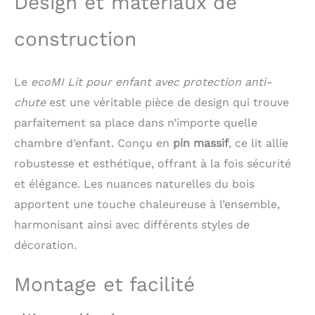
Design et matériaux de
disponibles: Surface de
couchage 90x200 cm
construction
avec dimensions
extérieures 205x98x146
cm ou 80x160 cm avec
Le
ecoMI Lit pour enfant avec protection anti-
dimensions extérieures
166x88x141 cm, taille
chute
est une véritable pièce de design qui trouve
compacte pour chaque
parfaitement sa place dans n’importe quelle
chambre d'enfant
chambre d’enfant. Conçu en
pin massif
, ce lit allie
offrant suffisamment
de place pour dormir
robustesse et esthétique, offrant à la fois sécurité
Sommier à lattes inclus:
et élégance. Les nuances naturelles du bois
Le lit d'enfant
comprend un sommier
apportent une touche chaleureuse à l’ensemble,
à lattes avec des lattes
harmonisant ainsi avec différents styles de
stables pour le confort
décoration.
et le soutien, offrant à
votre enfant un
sommeil réparateur
Montage et facilité
dans un lit stable et sûr
Finition laquée blanche: