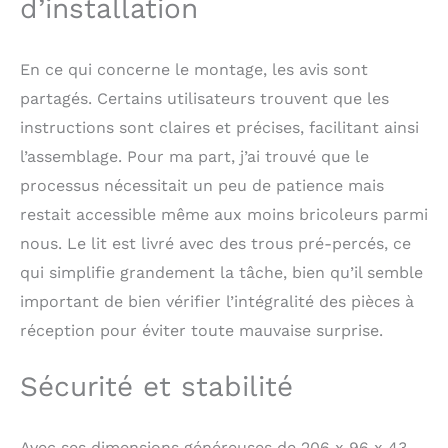
d’installation
Lit d'enfant laqué blanc
avec vernis inodore,
donne un look moderne
En ce qui concerne le montage, les avis sont
à la chambre d'enfant
et crée une atmosphère
partagés. Certains utilisateurs trouvent que les
fraîche Protection
instructions sont claires et précises, facilitant ainsi
contre les chutes
intégrée: Lit d'enfant
l’assemblage. Pour ma part, j’ai trouvé que le
avec protection contre
processus nécessitait un peu de patience mais
les chutes et sortie
restait accessible même aux moins bricoleurs parmi
pour une sécurité
supplémentaire, offrant
nous. Le lit est livré avec des trous pré-percés, ce
à vos enfants un
qui simplifie grandement la tâche, bien qu’il semble
endroit protégé pour
important de bien vérifier l’intégralité des pièces à
dormir sans renoncer
au confort Matériau en
réception pour éviter toute mauvaise surprise.
bois de pin robuste:
Construction en bois de
Sécurité et stabilité
pin massif au design
scandinave,
garantissant durabilité
Avec ses dimensions généreuses de 206 x 96 x 43
et stabilité pour un