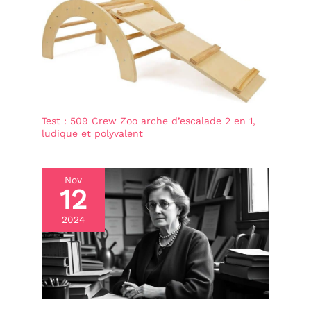
ou des coussins colorés.
des coussins colorés.
Test : 509 Crew Zoo arche d’escalade 2 en 1,
ludique et polyvalent
Nov
12
2024