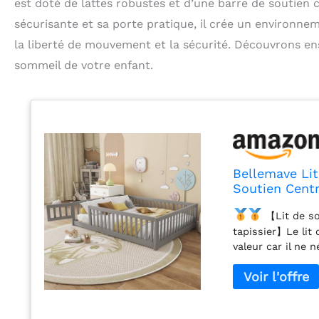
est doté de lattes robustes et d’une barre de soutien 
sécurisante et sa porte pratique, il crée un environne
la liberté de mouvement et la sécurité. Découvrons e
sommeil de votre enfant.
Bellemave Lit
Soutien Centra
de Sol Montes
【Lit de so
tapissier】Le lit
valeur car il ne
lattes en contrep
soutien nécessai
recommandée du m
de sol Montessori