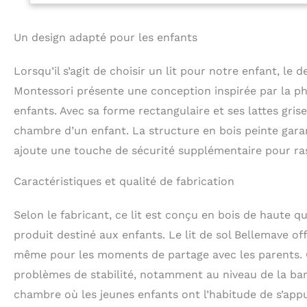
Montessori ne son
plus stable qu'un 
ouverte et fermée
Un design adapté pour les enfants
espace de coucha
porte est amovib
Lorsqu’il s’agit de choisir un lit pour notre enfant, le 
robuste】La sécuri
produit pour enfa
Montessori présente une conception inspirée par la phi
et MDF, ce lit de
enfants. Avec sa forme rectangulaire et ses lattes gris
robuste qui ne b
chambre d’un enfant. La structure en bois peinte garan
Facile à assemble
simple du cadre 
ajoute une touche de sécurité supplémentaire pour ras
grandeur même si
Montessori de ta
Caractéristiques et qualité de fabrication
accessoires néces
emballés dans le 
Selon le fabricant, ce lit est conçu en bois de haute q
191,5 x 138,2 cm
produit destiné aux enfants. Le lit de sol Bellemave of
même pour les moments de partage avec les parents. C
problèmes de stabilité, notamment au niveau de la bar
chambre où les jeunes enfants ont l’habitude de s’app