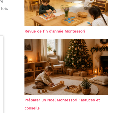
re
fois
Revue de fin d’année Montessori
Préparer un Noël Montessori : astuces et
conseils