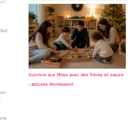
 Sol
Survivre aux fêtes avec des frères et sœurs
: astuces Montessori
 un
t
une