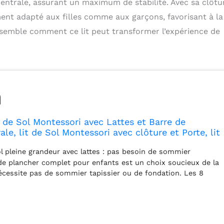
centrale, assurant un maximum de stabilité. Avec sa clôtu
ment adapté aux filles comme aux garçons, favorisant à la 
nsemble comment ce lit peut transformer l’expérience de
 de Sol Montessori avec Lattes et Barre de
le, lit de Sol Montessori avec clôture et Porte, lit
sori pour Enfants, Filles, garçons, Gris
l pleine grandeur avec lattes : pas besoin de sommier
 de plancher complet pour enfants est un choix soucieux de la
 nécessite pas de sommier tapissier ou de fondation. Les 8
laqué et la barre de soutien centrale de chaque lit offrent le
re et peuvent résister à l'usure quotidienne. Épaisseur
atelas : 10,2 cm. Remarque : les lattes sont amovibles. Lit
 avec clôture et porte : les quatre garde-corps du lit de sol