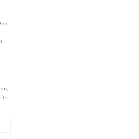
igné
et
 cm,
 le