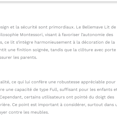
t pas tronqués, de sorte que notre lit de sol pleine taille est
lit de sol ordinaire. Il y a une petite porte qui peut être
, ce qui augmente l'intérêt du lit montessori et crée un
ge plus sûr. Hauteur de la clôture : 40,6 cm. Remarque : la
le.
【Lit Montessori pour lit double : construction
design et la sécurité sont primordiaux. Le Bellemave Lit de
té de ce lit Montessori est certifiée par le certificat de
nts (CPC). Fabriqué à partir de bois de pin de haute qualité
losophie Montessori, visant à favoriser l’autonomie des
 sol pour enfants de taille normale a un cadre de lit très
es, ce lit s’intègre harmonieusement à la décoration de la
ouge pas. Capacité de poids du lit double : 158,8 kg.
tit une finition soignée, tandis que la clôture avec porte
r au sol Montessori taille complète : grâce à la construction
de lit montessori, vous pouvez assembler ce lit de sol pleine
surer les parents.
 vous n'êtes pas un amateur de bricolage. Ce lit de sol
ille normale est livré dans un emballage séparé. Tous les
saires et les instructions d'installation détaillées sont bien
colis du produit. Remarque : taille intérieure du lit double :
ualité, ce qui lui confère une robustesse appréciable pour
. Notre adresse e-mail : service@bellemave.com
fre une capacité de type Full, suffisant pour les enfants e
ependant, certains utilisateurs ont pointé du doigt des
rière. Ce point est important à considérer, surtout dans 
uyer contre les meubles.