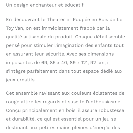
Un design enchanteur et éducatif
de billets, 1 x pancarte
live/interval. jouet en
bois d’imitation
En découvrant le Theater et Poupée en Bois de Le
fabriqué de manière
Toy Van, on est immédiatement frappé par la
étique, finis à la main.
idéal pour développer
qualité artisanale du produit. Chaque détail semble
l’imaginaire des enfants
pensé pour stimuler l’imagination des enfants tout
! encourage
en assurant leur sécurité. Avec ses dimensions
l’imagination : notre
collection de jouets en
imposantes de 69, 85 x 40, 89 x 121, 92 cm, il
bois sur le thème du
s’intègre parfaitement dans tout espace dédié aux
théâtre, des films et
jeux créatifs.
des shows offre aux
enfants tous les
éléments dont ils ont
Cet ensemble ravissant aux couleurs éclatantes de
besoin pour alimenter
rouge attire les regards et suscite l’enthousiasme.
leurs imaginations
Conçu principalement en bois, il assure robustesse
débordantes. des
heures de jeu et
et durabilité, ce qui est essentiel pour un jeu se
d’histoires imaginaires
destinant aux petites mains pleines d’énergie des
en perspective !