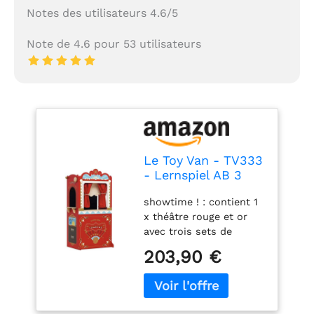
Notes des utilisateurs 4.6/5
Note de 4.6 pour 53 utilisateurs
Le Toy Van - TV333
- Lernspiel AB 3
Jahren, große
showtime ! : contient 1
Holzpuppe und
x théâtre rouge et or
Puppentheater, 122
avec trois sets de
cm Hoch,
rideaux dont un qui
Montessori-
203,90 €
monte et descend avec
Spielzeug, mit
la manivelle, une (entrée
Wendeschild, 2
des artistes), un coté
Tafeln, Vorhang mit
pour les collations et
echten Vorhängen