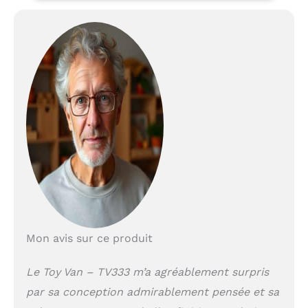
un autre pour la vente
de billets, 1 x pancarte
live/interval. jouet en
bois d’imitation
fabriqué de manière
étique, finis à la main.
idéal pour développer
l’imaginaire des enfants
! encourage
l’imagination : notre
collection de jouets en
bois sur le thème du
théâtre, des films et
des shows offre aux
enfants tous les
éléments dont ils ont
besoin pour alimenter
Mon avis sur ce produit
leurs imaginations
débordantes. des
Le Toy Van – TV333 m’a agréablement surpris
heures de jeu et
par sa conception admirablement pensée et sa
d’histoires imaginaires