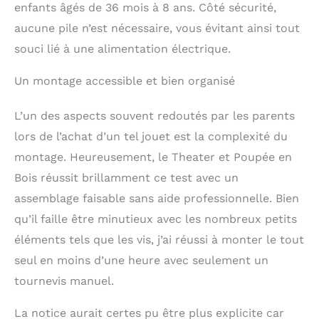
enfants âgés de 36 mois à 8 ans. Côté sécurité,
compatible avec la
gamme honeybake de
aucune pile n’est nécessaire, vous évitant ainsi tout
chez le toy van. jouet en
souci lié à une alimentation électrique.
bois: le bois est un
materiau vivant, tactile
Un montage accessible et bien organisé
et renouvelable. nous
avons 25 ans
d’expérience dans le
L’un des aspects souvent redoutés par les parents
design et la fabrication
lors de l’achat d’un tel jouet est la complexité du
de jouets et jeux en
montage. Heureusement, le Theater et Poupée en
bois issus de forêts
eco-gérées d’hévéa.
Bois réussit brillamment ce test avec un
decouvrez la collection
assemblage faisable sans aide professionnelle. Bien
complete: la collection
au grand complet est
qu’il faille être minutieux avec les nombreux petits
disponible! ajoutez les
éléments tels que les vis, j’ai réussi à monter le tout
petites et grandes
seul en moins d’une heure avec seulement un
pièces d’accessoires
pour un univers propice
tournevis manuel.
à faire déborder
l’imagination des
La notice aurait certes pu être plus explicite car