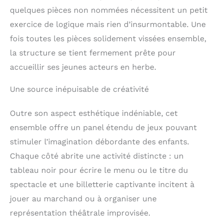
enfants. qualité
quelques pièces non nommées nécessitent un petit
premium: peintures non
toxiques et matériaux
exercice de logique mais rien d’insurmontable. Une
de qualité. ce jouet est
fois toutes les pièces solidement vissées ensemble,
testé en accord avec les
la structure se tient fermement prête pour
normes de sécurité
europennes et
accueillir ses jeunes acteurs en herbe.
americaines en vigueur.
Une source inépuisable de créativité
Outre son aspect esthétique indéniable, cet
ensemble offre un panel étendu de jeux pouvant
stimuler l’imagination débordante des enfants.
Chaque côté abrite une activité distincte : un
tableau noir pour écrire le menu ou le titre du
spectacle et une billetterie captivante incitent à
jouer au marchand ou à organiser une
représentation théâtrale improvisée.