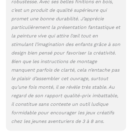
en perspective !
robustesse. Avec ses belles finitions en bois,
compatible avec la
c’est un produit de qualité supérieure qui
gamme honeybake de
promet une bonne durabilité. J’apprécie
chez le toy van. jouet en
bois: le bois est un
particulièrement la présentation fantastique et
materiau vivant, tactile
la peinture vive qui attire l’œil tout en
et renouvelable. nous
avons 25 ans
stimulant l’imagination des enfants grâce à son
d’expérience dans le
design bien pensé pour favoriser la créativité.
design et la fabrication
Bien que les instructions de montage
de jouets et jeux en
bois issus de forêts
manquent parfois de clarté, cela n’entache pas
eco-gérées d’hévéa.
le plaisir d’assembler cet ouvrage, surtout
decouvrez la collection
qu’une fois monté, il se révèle très stable. Au
complete: la collection
au grand complet est
regard de son rapport qualité-prix imbattable,
disponible! ajoutez les
il constitue sans conteste un outil ludique
petites et grandes
pièces d’accessoires
formidable pour encourager les jeux créatifs
pour un univers propice
chez les jeunes aventuriers de 3 à 8 ans.
à faire déborder
l’imagination des