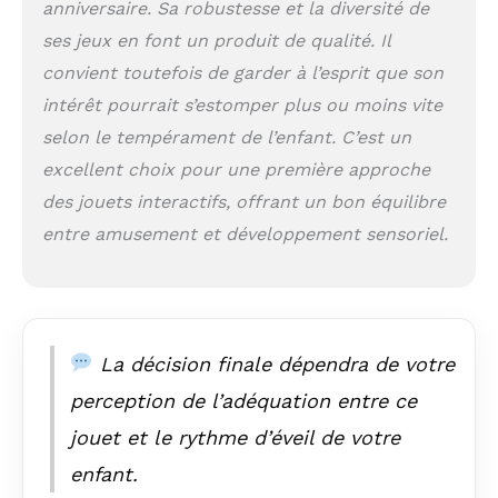
anniversaire. Sa robustesse et la diversité de
un son ludique et des boutons
ses jeux en font un produit de qualité. Il
sensibles permet aux tout - petits de
rester concentrés tout en apprenant. Il
convient toutefois de garder à l’esprit que son
comprend le contrôle du volume
intérêt pourrait s’estomper plus ou moins vite
réglable et le mode veille automatique
selon le tempérament de l’enfant. C’est un
(activé après 2 minutes d'inactivité).
Adapté aux bébés de 6 à 12 mois, 12 à
excellent choix pour une première approche
18 mois et 12 à 24 mois, il divertit les
des jouets interactifs, offrant un bon équilibre
tout - petits pendant plusieurs
heures. Cadeau toddler idéal: idéal
entre amusement et développement sensoriel.
pour les anniversaires, Noël,
Thanksgiving, nouvel an et pour les
enfants de 1 à 3 ans, cette maison de
musique Montessori est le jouet idéal
pour le développement précoce. C'est
La décision finale dépendra de votre
un cadeau sans écran pour le plaisir
des garçons et des filles - Faites - en
perception de l’adéquation entre ce
le premier jouet musical éducatif de
jouet et le rythme d’éveil de votre
votre bébé!
enfant.