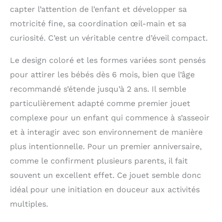
enfants grâce à des jeux engageants.
capter l’attention de l’enfant et développer sa
Petit, sûr et durable: les jouets Musical
Learning House de Montessori sont
motricité fine, sa coordination œil-main et sa
fabriqués en ABS avec des bords lisses
curiosité. C’est un véritable centre d’éveil compact.
et arrondis, sans bavures, sans coins
pointus ou surfaces rugueuses. Ce jouet
Le design coloré et les formes variées sont pensés
musical pour bébé est livré avec une
pour attirer les bébés dès 6 mois, bien que l’âge
poignée de transport pratique, idéale
pour les petites mains et facile à jouer
recommandé s’étende jusqu’à 2 ans. Il semble
partout. Amusement et éducation
particulièrement adapté comme premier jouet
combinés: Ce jouet de maison rose
mignon avec un son ludique et des
complexe pour un enfant qui commence à s’asseoir
boutons sensibles permet aux tout -
et à interagir avec son environnement de manière
petits de rester concentrés tout en
plus intentionnelle. Pour un premier anniversaire,
apprenant. Il comprend le contrôle du
volume réglable et le mode veille
comme le confirment plusieurs parents, il fait
automatique (activé après 2 minutes
souvent un excellent effet. Ce jouet semble donc
d'inactivité). Adapté aux bébés de 6 à 12
idéal pour une initiation en douceur aux activités
mois, 12 à 18 mois et 12 à 24 mois, il
divertit les tout - petits pendant
multiples.
plusieurs heures. Cadeau toddler idéal:
idéal pour les anniversaires, Noël,