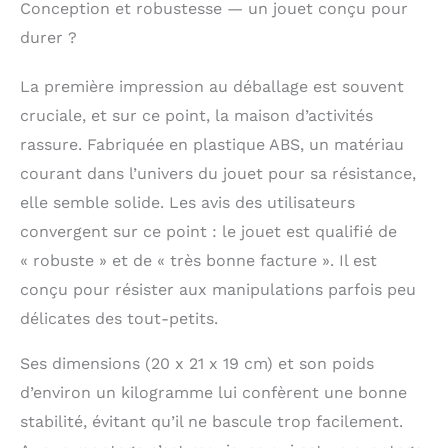
Conception et robustesse — un jouet conçu pour
Thanksgiving, nouvel an et pour les
durer ?
enfants de 1 à 3 ans, cette maison de
musique Montessori est le jouet idéal
pour le développement précoce. C'est un
La première impression au déballage est souvent
cadeau sans écran pour le plaisir des
cruciale, et sur ce point, la maison d’activités
garçons et des filles - Faites - en le
rassure. Fabriquée en plastique ABS, un matériau
premier jouet musical éducatif de votre
bébé!
courant dans l’univers du jouet pour sa résistance,
elle semble solide. Les avis des utilisateurs
convergent sur ce point : le jouet est qualifié de
« robuste » et de « très bonne facture ». Il est
conçu pour résister aux manipulations parfois peu
délicates des tout-petits.
Ses dimensions (20 x 21 x 19 cm) et son poids
d’environ un kilogramme lui confèrent une bonne
stabilité, évitant qu’il ne bascule trop facilement.