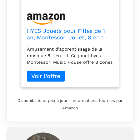
HYES Jouets pour Filles de 1
an, Montessori Jouet, 8 en 1
Multi Fonction Maison bébé
Amusement d'apprentissage de la
Jouet avec
musique 8 - en - 1: Ce jouet hyes
Musique/Voiture/Horloge/télép
Montessori Music House offre 8 zones
hone/lumière, Jouets sensoriel
de divertissement pour les tout -
Musical Cadeaux pour bébé 1-2
petits: voiture mobile, horloge
Ans
réglable, boutons lettre / animal,
téléphone simulé, fenêtres ouvrantes,
porte à clé, classeur de forme,
Disponibilité et prix à jour – informations fournies par
glissière et touches de piano. Il
Amazon
encourage l'apprentissage précoce en
jouant des chansons, des histoires,
des effets sonores et des boutons
interactifs, idéal pour les garçons et
les filles âgés de 1 à 3 ans. Le jouet