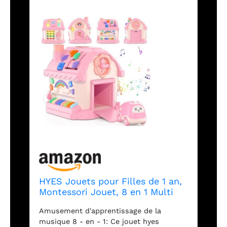
HYES Jouets pour Filles de 1 an,
Montessori Jouet, 8 en 1 Multi
Fonction Maison bébé Jouet avec
Amusement d'apprentissage de la
Musique/Voiture/Horloge/téléph
musique 8 - en - 1: Ce jouet hyes
one/lumière, Jouets sensoriel