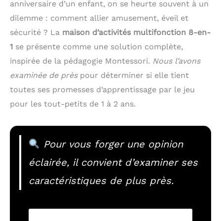
anniversaire d’un enfant, on se heurte souvent à un
dilemme : comment allier amusement, éveil et
sécurité ? La
maison d’activités multifonction 8-en-
1
se présente comme une solution complète,
inspirée de la pédagogie Montessori.
Nous l’avons
examinée de près
pour déterminer si elle tient
toutes ses promesses d’apprentissage par le jeu
pour les tout-petits de 1 à 2 ans.
Pour vous forger une opinion
éclairée, il convient d’examiner ses
caractéristiques de plus près.