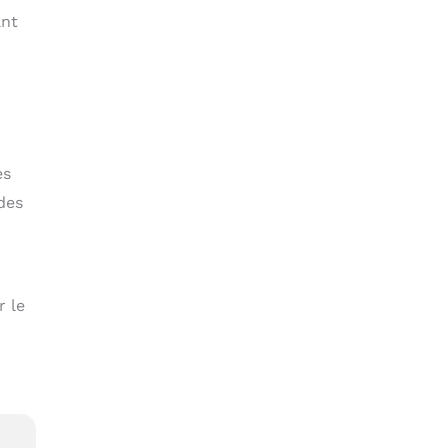
ant
es
des
r le