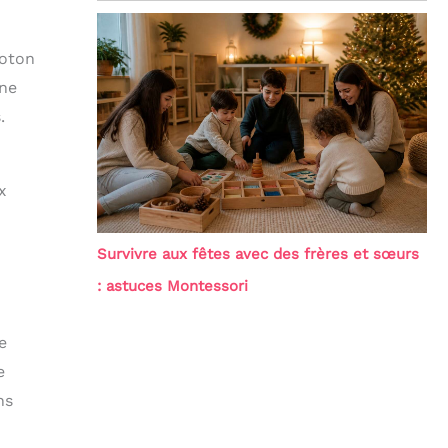
coton
une
.
x
Survivre aux fêtes avec des frères et sœurs
: astuces Montessori
e
e
ns