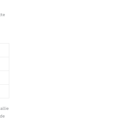
tte
allie
 de