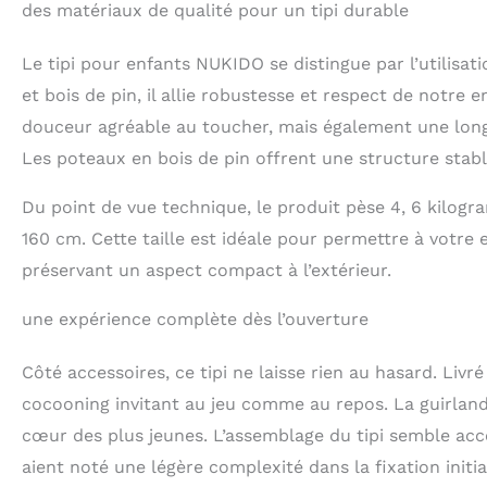
des matériaux de qualité pour un tipi durable
châssis. Il est 
outre, le kit co
Le tipi pour enfants NUKIDO se distingue par l’utilis
également être re
nombreux design
et bois de pin, il allie robustesse et respect de notr
l'Académie des B
douceur agréable au toucher, mais également une longév
professionnels, 
leur bel aspect,
Les poteaux en bois de pin offrent une structure stable
l'enfant. ✔ Confo
à nettoyer. Il n
Du point de vue technique, le produit pèse 4, 6 kilog
le déplacer d'un
160 cm. Cette taille est idéale pour permettre à votre 
grâce à la housse
préservant un aspect compact à l’extérieur.
une expérience complète dès l’ouverture
Côté accessoires, ce tipi ne laisse rien au hasard. Liv
cocooning invitant au jeu comme au repos. La guirland
cœur des plus jeunes. L’assemblage du tipi semble acce
aient noté une légère complexité dans la fixation initia