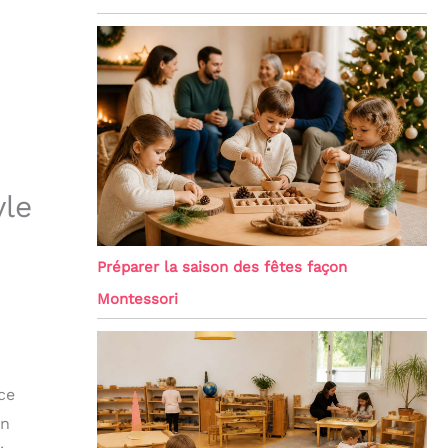
yle
Préparer la saison des fêtes façon
Montessori
ce
on