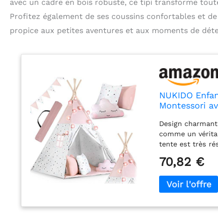
avec un cadre en bois robuste, ce tipi transforme tout
Profitez également de ses coussins confortables et d
propice aux petites aventures et aux moments de déte
NUKIDO Enfant
Montessori av
cm - Rose
Design charmant 
comme un véritab
tente est très ré
discrètes (rose e
70,82 €
tout-petit, et l
Kit complet : le
(non fournies) / 
tente / tapis de 
coulissantes.
matériaux nature