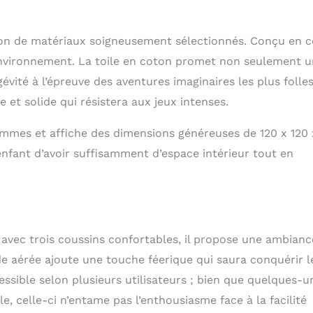
donc sans danger pour les enfants et ses murs sont aérés. En
mprend un tapis isolant à picots antidérapants qui peut
ation de matériaux soigneusement sélectionnés. Conçu en 
tiré et utilisé comme tapis. ▶ Véritable art : nous avons de
ers talentueux dans notre équipe, dont un diplômé de
e environnement. La toile en coton promet non seulement 
eaux-Arts à Gdansk. Ainsi, nos projets sont non seulement
ité à l’épreuve des aventures imaginaires les plus folles
mais aussi adaptés aux besoins des plus jeunes. En plus de
 ils sont ergonomiques et soutiennent le développement de
 et solide qui résistera aux jeux intenses.
rtable à utiliser : la tente est extrêmement facile à installer et
e faut qu'un moment pour le préparer pour le jeu. Vous pouvez
rammes et affiche des dimensions généreuses de 120 x 120 
 endroit à l'autre et l'emporter avec vous même en voyage
enfant d’avoir suffisamment d’espace intérieur tout en
 incluse dans le kit.
ré avec trois coussins confortables, il propose une ambianc
e aérée ajoute une touche féerique qui saura conquérir l
ssible selon plusieurs utilisateurs ; bien que quelques-u
le, celle-ci n’entame pas l’enthousiasme face à la facilité