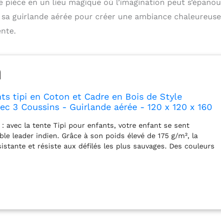
e pièce en un lieu magique où l’imagination peut s’épanoui
e sa guirlande aérée pour créer une ambiance chaleureuse
nte.
s tipi en Coton et Cadre en Bois de Style
ec 3 Coussins - Guirlande aérée - 120 x 120 x 160
: avec la tente Tipi pour enfants, votre enfant se sent
le leader indien. Grâce à son poids élevé de 175 g/m², la
sistante et résiste aux défilés les plus sauvages. Des couleurs
t blanc) avec des inserts à la mode attireront l'attention du
a tente sera belle comme décoration d'une chambre d'enfants.
 kit comprend un cadre avec 4 barres en bois / lampes à piles
guirlande, fenêtre d'ouverture / store pour fenêtre / tissu de
protection / 3 coussins épais / couverture / cloisons
Matériaux conviviaux : la tente est composée à 100 % de
ls tels que le coton et le bois de pin qui composent le