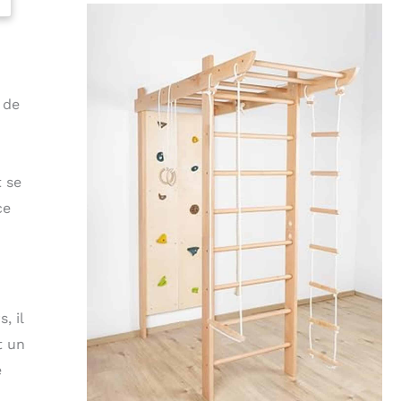
 de
t se
ce
, il
t un
e