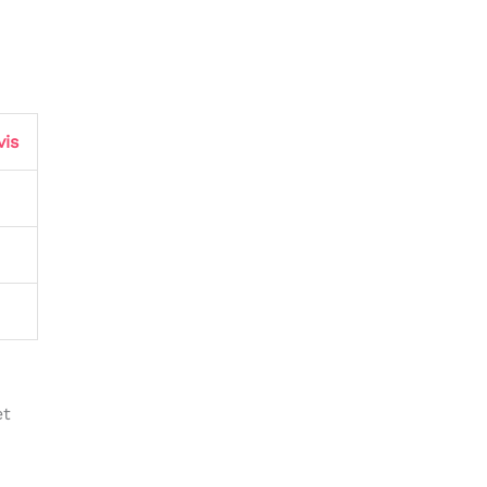
is
et