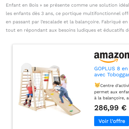
Enfant en Bois » se présente comme une solution idéa
les enfants dès 3 ans, ce portique multifonctionnel off
en passant par l’escalade et la balançoire. Fabriqué en
tout en répondant aux besoins ludiques et éducatifs d
GOPLUS 8 en 1
avec Toboggan
Échelle Balan
Centre d'activ
124x119x138c
permet aux enfant
à la balançoire, 
de stratégie et à
286,99 €
l'enfance de vot
d’escalade est fa
traité avec pein
les enfants.
S