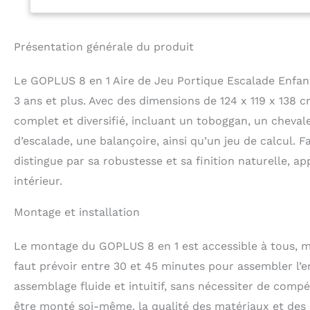
structure triang
l’ensemble de jeu
d'escalade est fa
Présentation générale du produit
aux déchirures 
arrondis lisses &
Le GOPLUS 8 en 1 Aire de Jeu Portique Escalade Enfan
rayer les mains 
3 ans et plus. Avec des dimensions de 124 x 119 x 138 
beaucoup de plac
l’école maternell
complet et diversifié, incluant un toboggan, un chevale
toboggan sera liv
d’escalade, une balançoire, ainsi qu’un jeu de calcul. F
éducatif : Les ac
distingue par sa robustesse et sa finition naturelle, 
d'escaliers cont
jeu de boulier g
intérieur.
barres horizontal
l’équilibre. L’ac
Montage et installation
l'imagination des
Le montage du GOPLUS 8 en 1 est accessible à tous, mêm
faut prévoir entre 30 et 45 minutes pour assembler l’
assemblage fluide et intuitif, sans nécessiter de compé
être monté soi-même, la qualité des matériaux et des