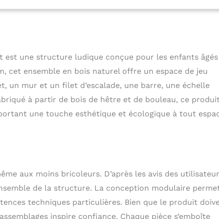
ulaire augmente efficacement la stabilité de l'ensemble de
 et confère lui une bonne capacité de charge. Ce filet
briqué en polyester de haute qualité, qui résiste à l'usure et
même lorsque les enfants grimpent beaucoup.
Bords
 large application : Les bords arrondis sans bavures évitent de
t est une structure ludique conçue pour les enfants âgés
des enfants en jouant. Notre triangle d'escalade ne prend pas
cm, cet ensemble en bois naturel offre un espace de jeu
e. Il est parfait pour jouer non seulement à la maison ou à
e. Nous conseillons de NE PAS le placer à l'extérieur
Le
t, un mur et un filet d’escalade, une barre, une échelle
é à 2 colis par différent transporteur.
Ensemble de jeu
abriqué à partir de bois de hêtre et de bouleau, ce produi
tivités d'escalade, de rocher d'escalade et de montée
apportant une touche esthétique et écologique à tout espa
ribuent au développement des muscles et des articulations. Le
éant favorise le développement mental de petit enfant. Les
es et la balançoire a un effet positif sur la concentration et
tivité de dessin est un excellent moyen de stimuler
 enfants.
e aux moins bricoleurs. D’après les avis des utilisateurs
ensemble de la structure. La conception modulaire perme
tences techniques particulières. Bien que le produit doiv
 assemblages inspire confiance. Chaque pièce s’emboîte