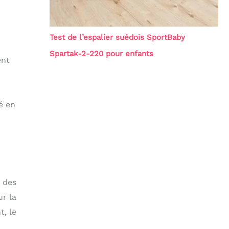
Test de l’espalier suédois SportBaby
Spartak-2-220 pour enfants
ent
é en
é des
ur la
t, le