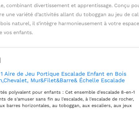
le, combinant divertissement et apprentissage. Conçu po
re une variété d’activités allant du toboggan au jeu de cal
 bois naturel, il s’intègre harmonieusement à votre espac
e vos enfants.
 Aire de Jeu Portique Escalade Enfant en Bois
,Chevalet, Mur&Filet&Barre& Échelle Escalade
çoire, Jeu de Calcul pour Enfants 3 Ans +
ités polyvalent pour enfants : Cet ensemble d'escalade 8-en-1
m(Naturel)
s de s'amuser sans fin au l'escalade, à l'escalade de rocher,
aux barres horizontales, au toboggan, aux escaliers, aux jeux
 la peinture. Le centre d'activités multifonctionnel enrichira
re enfant.
Aire de jeu en bois massif : L’ensemble de jeux
briqué en bois de bouleau et en bois de hêtre. Le bois est
ture respectueux de l'environnement et est sans danger pour
tructure triangulaire stable & filet d'escalade durable : La