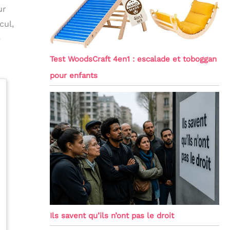
ur
cul,
e
Test WoodsCraft 4en1 : escalade et toboggan
pour enfants
Ils savent qu’ils n’ont pas le droit