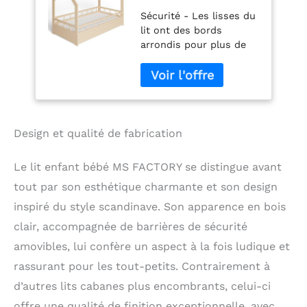
Un Matelas Maison
Sécurité - Les lisses du
80x160 cm - Lit en
lit ont des bords
Massif Cabane avec
arrondis pour plus de
Protection Anti-
confort et une
retombée, Barrière
utilisation plus sûre.
Sécurité - Style
Les barreaux autour du
Scandinave
lit protègent contre les
Montessori - Bois
chutes pendant le
Barrières
sommeil. Conception
Design et qualité de fabrication
créative - ce lit est
conçue dans l'esprit de
Le lit enfant bébé MS FACTORY se distingue avant
la méthode Montessori
tout par son esthétique charmante et son design
afin d'encourager le
libre développement
inspiré du style scandinave. Son apparence en bois
d'un garçon ou d'une
clair, accompagnée de barrières de sécurité
fille. La forme de la
amovibles, lui confère un aspect à la fois ludique et
maison encourage le
jeu, crée une
rassurant pour les tout-petits. Contrairement à
atmosphère conviviale
d’autres lits cabanes plus encombrants, celui-ci
et développe
l'imagination. De plus, il
offre une qualité de finition exceptionnelle, avec