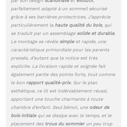
par son design
scandinave
et
évolutif
,
quelle configuration, de
sorte que vous pouvez
parfaitement adapté à un sommeil sécurisé
créer un côté avec une
grâce à ses barrières protectrices. J’apprécie
entrée plus facile pour
votre enfant qu'il
particulièrement la
haute qualité du bois
, qui
grandit. Cela permet
se traduit par un assemblage
solide et durable
.
également un accès
Le montage se révèle
simple
et rapide, une
plus facile pour vous si
vous voulez vous
caractéristique primordiale pour les parents
asseoir à côté de votre
pressés, d’autant que la notice est très
enfant. Montage facile -
explicite. La livraison rapide et soignée fait
des instructions claires
sont incluses. Vous
également partie des points forts, tout comme
n'aurez aucun problème
le bon
rapport qualité-prix
. Sur le plan
pour assembler notre
lit. En plus, dans la
esthétique, ce lit est indéniablement réussi,
galerie à côté vous
apportant une touche charmante à toute
trouverez un schéma
chambre d’enfant. Seul bémol, une
odeur de
avec les dimensions
pour vérifier si le lit
bois initiale
qui se dissipe avec le temps, et le
s'adapte parfaitement à
placement des
trous du sommier
un peu trop
la chambre de votre