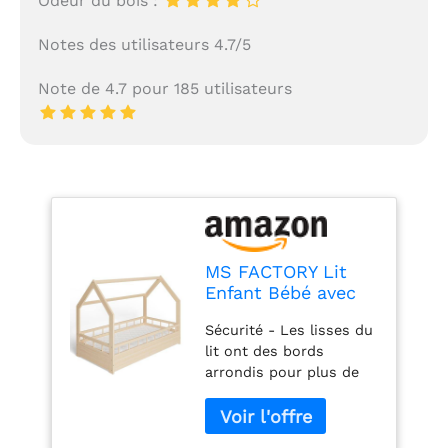
Odeur du bois :
Notes des utilisateurs 4.7/5
Note de 4.7 pour 185 utilisateurs
MS FACTORY Lit
Enfant Bébé avec
Un Matelas Maison
Sécurité - Les lisses du
80x160 cm - Lit en
lit ont des bords
Massif Cabane avec
arrondis pour plus de
Protection Anti-
confort et une
retombée, Barrière
utilisation plus sûre.
Sécurité - Style
Les barreaux autour du
Scandinave