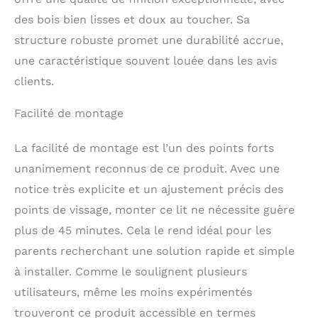
fait très bien dans la
des bois bien lisses et doux au toucher. Sa
chambre de l'enfant!
structure robuste promet une durabilité accrue,
Personnalisation - Les
barreaux latéraux
une caractéristique souvent louée dans les avis
peuvent être omis et
clients.
fixés dans n'importe
quelle configuration, de
Facilité de montage
sorte que vous pouvez
créer un côté avec une
entrée plus facile pour
La facilité de montage est l’un des points forts
votre enfant qu'il
unanimement reconnus de ce produit. Avec une
grandit. Cela permet
notice très explicite et un ajustement précis des
également un accès
plus facile pour vous si
points de vissage, monter ce lit ne nécessite guère
vous voulez vous
plus de 45 minutes. Cela le rend idéal pour les
asseoir à côté de votre
parents recherchant une solution rapide et simple
enfant. Montage facile -
des instructions claires
à installer. Comme le soulignent plusieurs
sont incluses. Vous
utilisateurs, même les moins expérimentés
n'aurez aucun problème
pour assembler notre
trouveront ce produit accessible en termes