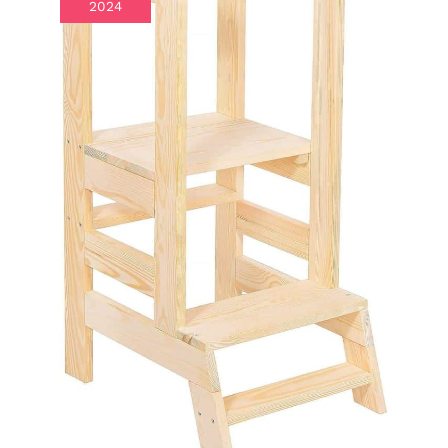
2024
disposées, ce lit LED sera
costaud, résistant et
portant, assurant votre
sommeil profond et
réparateur. Grâce à ses
matériaux de premier
choix et à sa fabrication
exquise, vous pourrez
vous endormir
sereinement et
confortablement sur ce
lit 90x190 avec
rangement, sans souci de
qualité ni de durabilité,
et sans grincement
même si vous bougez
beaucoup. 【Élégant et
Épuré, Améliorant Votre
Style】Rembourré de lin
rose de qualité
supérieure, ce lit 1
personne sera
minimaliste, respirant et
doux au toucher,
s'intégrant parfaitement