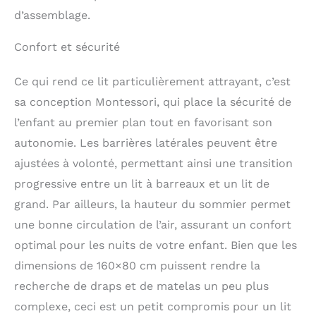
lit. En plus, dans la
d’assemblage.
galerie à côté vous
trouverez un schéma
Confort et sécurité
avec les dimensions
pour vérifier si le lit
Ce qui rend ce lit particulièrement attrayant, c’est
s'adapte parfaitement à
la chambre de votre
sa conception Montessori, qui place la sécurité de
enfant! Résistance
l’enfant au premier plan tout en favorisant son
jusqu'à 120 kg - vous
pouvez vous allonger à
autonomie. Les barrières latérales peuvent être
côté de votre petit sans
ajustées à volonté, permettant ainsi une transition
vous inquiéter, grâce à
progressive entre un lit à barreaux et un lit de
une construction solide
et stable. La surface
grand. Par ailleurs, la hauteur du sommier permet
des lisses,
une bonne circulation de l’air, assurant un confort
soigneusement poncée
à la main, est
optimal pour les nuits de votre enfant. Bien que les
recouverte de peintures
dimensions de 160×80 cm puissent rendre la
hypoallergéniques à
recherche de draps et de matelas un peu plus
base d'eau, quasiment
inodores. Votre bébé
complexe, ceci est un petit compromis pour un lit