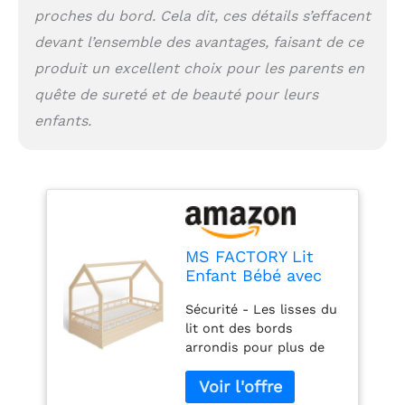
enfant! Résistance
proches du bord. Cela dit, ces détails s’effacent
jusqu'à 120 kg - vous
devant l’ensemble des avantages, faisant de ce
pouvez vous allonger à
produit un excellent choix pour les parents en
côté de votre petit sans
vous inquiéter, grâce à
quête de sureté et de beauté pour leurs
une construction solide
enfants.
et stable. La surface
des lisses,
soigneusement poncée
à la main, est
recouverte de peintures
hypoallergéniques à
base d'eau, quasiment
MS FACTORY Lit
inodores. Votre bébé
Enfant Bébé avec
peut dormir
Un Matelas Maison
tranquillement.
Sécurité - Les lisses du
80x160 cm - Lit en
lit ont des bords
Massif Cabane avec
arrondis pour plus de
Protection Anti-
confort et une
retombée, Barrière
utilisation plus sûre.
Sécurité - Style
Les barreaux autour du