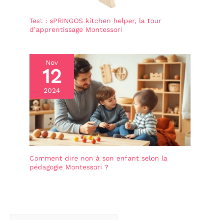
à tous les styles
d'intérieur et optimisant
Test : sPRINGOS kitchen helper, la tour
votre chambre. Grâce à
d’apprentissage Montessori
ses lignes épurées et à sa
couleur rose discrète, ce
lit 90x190 avec
rangement fera de votre
Nov
12
chambre un espace bien
cosy et chic. 【Profitez de
l'Achat avec Notre SAV
2024
Réactif】N'hésitez pas à
nous contacter en cas de
questions comme des
pièces manquantes ou
endommagées, nous
ferons de notre mieux
pour vous fournir un SAV
Comment dire non à son enfant selon la
très efficace et à
pédagogie Montessori ?
l'écoute. Profitez d'une
expérience d'achat
agréable et d'un sommeil
reposant en optant pour
ce lit avec sommier
90x190 cm.