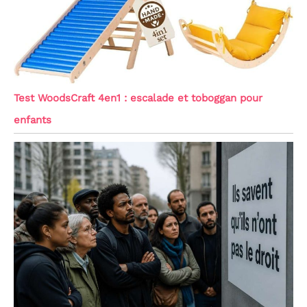
Test WoodsCraft 4en1 : escalade et toboggan pour
enfants