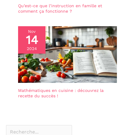
spécial pour un
Qu’est-ce que l’instruction en famille et
anniversaire,
comment ça fonctionne ?
Thanksgiving, Noël,
Pâques, la fête des
enfants et d'autres
Nov
occasions
14
2024
Mathématiques en cuisine : découvrez la
recette du succès !