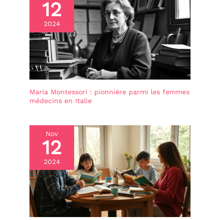
12
enfants, afin de permettre une manipulation
voiture/salles de classe.
agréable, sans risque, dès le plus jeune âge.
L'ensemble de
2024
construction de robot
réutilisable grandit avec
les compétences des
enfants – des
constructions simples
aux défis d'ingénierie
complexes. 【Cadeau
d'apprentissage éducatif
Maria Montessori : pionnière parmi les femmes
pour les fans de robots】
médecins en Italie
Blocs de robot STEM à
moteur fin les mieux
notés pour les
anniversaires/Noël Les
Nov
12
parents adorent la façon
dont ce jouet robot
encliquetable combine
2024
apprentissage et plaisir.
Les enseignants l'utilisent
pour les centres STEM –
le cadeau ultime sans
écran pour les ingénieurs
en herbe âgés de 3 à 5
ans. Un cadeau super