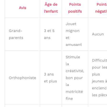
Âge de
Points
Point
Avis
l’enfant
positifs
négati
Jouet
Grand-
3 et 5
mignon
Aucun
parents
ans
et
amusant
Stimule
Difficul
la
pour le
créativité,
3 ans
plus
Orthophoniste
bon pour
et plus
jeunes 
la
enclenc
motricité
les pièc
fine