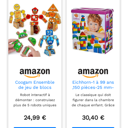
Coogam Ensemble
Eichhorn-1 à 99 ans
de jeu de blocs
,150 pièces-25 mm-
robots à démonter,
100% FSC-en Bois
Robot interactif à
Le classique qui doit
jouet de
de Hêtre-avec
démonter : construisez
figurer dans la chambre
construction STEM
Cordon-Fabriqué en
plus de 5 robots uniques
de chaque enfant. Grâce
en bois, construction
Allemagne,
avec 44 blocs robots en
aux différentes formes et
motrice fine, jouet
100010181, Coloré
bois encliquetables Les
couleurs, les sens des
24,99 €
30,40 €
d'apprentissage
Exclusivité sur
enfants âgés de 3 à 5 ans
petits sont stimulés de
éducatif cadeau
Amazon
développent la motricité
manière ludique ; la