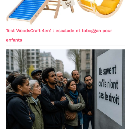
Test WoodsCraft 4en1 : escalade et toboggan pour
enfants