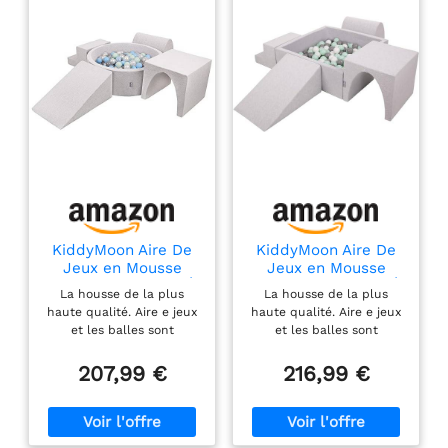
KiddyMoon Aire De
KiddyMoon Aire De
Jeux en Mousse
Jeux en Mousse
avec Rond Piscine À
avec Carré Piscine À
La housse de la plus
La housse de la plus
Balles (200 Balles)
Balles (200 Balles)
haute qualité. Aire e jeux
haute qualité. Aire e jeux
Fosses À Boules
pour Enfants, Gris
et les balles sont
et les balles sont
pour Enfants Jouets
Clair:
fabriquées en Europe à
fabriquées en Europe à
Parcours Obstacles,
Blanc/Gris/Menthe
partir de matériaux non
partir de matériaux non
207,99 €
216,99 €
Fabriqué en UE, Gris
toxiques. Le produit
toxiques. Le produit
Clair:
possède la certification
possède la certification
Perle/Gris/Transpare
d'Eurofins Pour assurer la
d'Eurofins. Pour assurer
nt/Babyblue/Menthe
sécurité et le confort de
la sécurité et le confort