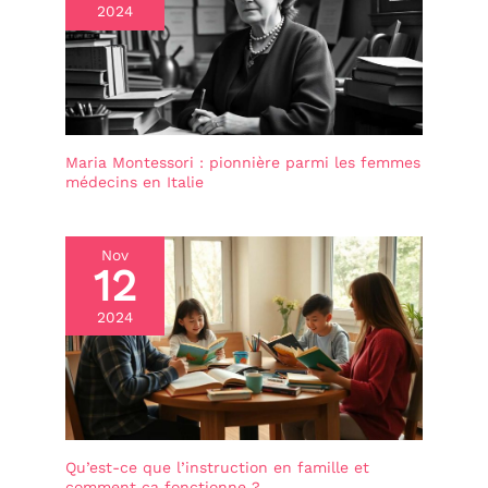
2024
Maria Montessori : pionnière parmi les femmes
médecins en Italie
Nov
12
2024
Qu’est-ce que l’instruction en famille et
comment ça fonctionne ?