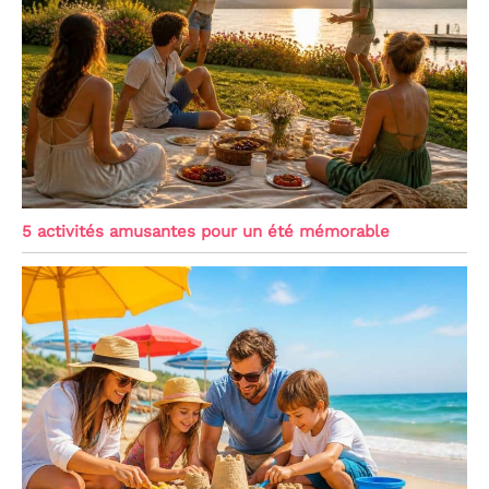
la production. Nos
équipements de jeux
durables sont certifiés
conformes aux normes
de sécurité et de
composition, ce qui les
rend parfaitement
adaptés à toutes les
pièces de votre maison.
Chez SOFTHOM, vous
pouvez avoir l'esprit
tranquille quant à la
5 activités amusantes pour un été mémorable
sécurité de votre enfant
et être fiers de notre
engagement en faveur du
développement durable