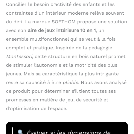
Concilier le besoin d’activité des enfants et les
contraintes d’un intérieur moderne relève souvent
du défi. La marque SOFTHOM propose une solution
avec son
aire de jeux intérieure 10 en 1
, un
ensemble multifonctionnel qui se veut à la fois
complet et pratique. Inspirée de la pédagogie
Montessori
, cette structure en bois naturel promet
de stimuler l’autonomie et la motricité des plus
jeunes. Mais sa caractéristique la plus intrigante
reste sa capacité à être
pliable
. Nous avons analysé
ce produit pour déterminer s’il tient toutes ses
promesses en matière de jeu, de sécurité et
d’optimisation de l’espace.
Évaluer si les dimensions de