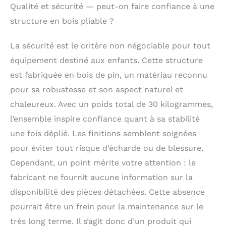
Qualité et sécurité — peut-on faire confiance à une
bois naturel de qualité E1 soigneusement
sélectionné, il est écologique, non
structure en bois pliable ?
toxique et inodore. Finement poli et
poncé, sa surface est lisse, sans bavures
La sécurité est le critère non négociable pour tout
ni débris afin de prévenir les blessures
équipement destiné aux enfants. Cette structure
accidentelles. Sa structure en bois
robuste assure sécurité et stabilité
est fabriquée en bois de pin, un matériau reconnu
pendant le jeu. Charge maximale
pour sa robustesse et son aspect naturel et
admissible : 100 kg 【Facile à Assembler
chaleureux. Avec un poids total de 30 kilogrammes,
et Facile à Nettoyer】:Dites adieu aux
montages fastidieux ! Notre structure
l’ensemble inspire confiance quant à sa stabilité
d'escalade d'intérieur se monte en un
une fois déplié. Les finitions semblent soignées
clin d'œil grâce aux instructions claires
et simples fournies à la réception. Facile
pour éviter tout risque d’écharde ou de blessure.
à ranger après utilisation, elle se plie
Cependant, un point mérite votre attention : le
aisément. Et si elle se salit, un simple
fabricant ne fournit aucune information sur la
coup de chiffon humide suffit pour la
nettoyer : fini la corvée d'entretien
disponibilité des pièces détachées. Cette absence
【Rejetez Les écrans
pourrait être un frein pour la maintenance sur le
électroniques】:Contrairement aux
très long terme. Il s’agit donc d’un produit qui
jouets électroniques et optiques, les