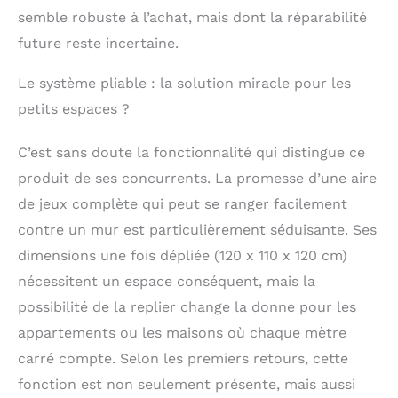
aires de jeux intérieures SOFTHOM
semble robuste à l’achat, mais dont la réparabilité
encouragent les enfants à se lever et à
future reste incertaine.
bouger, leur offrant une manière
amusante et stimulante de rester actifs
Le système pliable : la solution miracle pour les
même lorsqu'ils ne peuvent pas sortir,
améliorant ainsi leur motricité et les
petits espaces ?
incitant à des jeux imaginatifs, ce qui
favorise leur croissance et leur
C’est sans doute la fonctionnalité qui distingue ce
développement global
produit de ses concurrents. La promesse d’une aire
de jeux complète qui peut se ranger facilement
contre un mur est particulièrement séduisante. Ses
dimensions une fois dépliée (120 x 110 x 120 cm)
nécessitent un espace conséquent, mais la
possibilité de la replier change la donne pour les
appartements ou les maisons où chaque mètre
carré compte. Selon les premiers retours, cette
fonction est non seulement présente, mais aussi