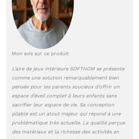
quotidien et stimulant la motricité et
la créativité des jeunes explorateurs
【Conception Pliable pour Les
Maisons Modernes】:Pliable Aire de
Jeux intérieure Idéal pour les familles
modernes, son design pliable unique
prend très peu de place, ce qui le rend
adapté à toutes les chambres
Mon avis sur ce produit
d'enfants. Il offre aux parents une
solution d'activités sans
L’aire de jeux intérieure SOFTHOM se présente
encombrement, parfaitement adaptée
comme une solution remarquablement bien
à la vie de famille actuelle
【Performances de Sécurité et Bois
pensée pour les parents soucieux d’offrir un
Naturel】:Aire de Jeux intérieure en
espace d’éveil complet à leurs enfants sans
Bois Des tests rigoureux garantissent
sa conformité aux normes CE et sa
sacrifier leur espace de vie. Sa conception
certification CPC. Fabriqué à partir de
pliable est un atout majeur qui répond à une
bois naturel de qualité E1
problématique très actuelle. La qualité perçue
soigneusement sélectionné, il est
écologique, non toxique et inodore.
des matériaux et la richesse des activités en
Finement poli et poncé, sa surface est