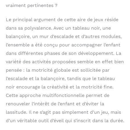
magique, un toboggan, une balançoire,
vraiment pertinentes ?
un filet d'escalade, un mur d'escalade,
un panneau à picots, une échelle
Le principal argument de cette aire de jeux réside
suspendue, des anneaux de gymnastique
et une barre de singe. Ces accessoires
dans sa polyvalence. Avec un tableau noir, une
offrent de multiples façons de jouer,
balançoire, un mur d’escalade et d’autres modules,
enrichissant le quotidien et stimulant la
motricité et la créativité des jeunes
l’ensemble a été conçu pour accompagner l’enfant
explorateurs 【Conception Pliable pour
dans différentes phases de son développement. La
Les Maisons Modernes】:Pliable Aire de
variété des activités proposées semble en effet bien
Jeux intérieure Idéal pour les familles
modernes, son design pliable unique
pensée : la motricité globale est sollicitée par
prend très peu de place, ce qui le rend
l’escalade et la balançoire, tandis que le tableau
adapté à toutes les chambres d'enfants.
Il offre aux parents une solution
noir encourage la créativité et la motricité fine.
d'activités sans encombrement,
Cette approche multifonctionnelle permet de
parfaitement adaptée à la vie de famille
renouveler l’intérêt de l’enfant et d’éviter la
actuelle 【Performances de Sécurité et
Bois Naturel】:Aire de Jeux intérieure en
lassitude. Il ne s’agit pas simplement d’un jeu, mais
Bois Des tests rigoureux garantissent sa
d’un véritable outil d’éveil qui s’inscrit dans la durée.
conformité aux normes CE et sa
certification CPC. Fabriqué à partir de