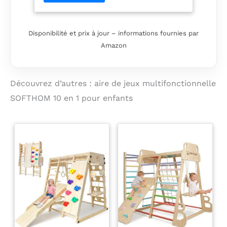
et dessiner, ce qui rend
l'apprentissage encore plus ludique
【10 en 1 Multifonctionnel Aire de Jeux
Disponibilité et prix à jour – informations fournies par
intérieure】:Aire de Jeux intérieure
Amazon
Grâce à ses nombreux accessoires, ce
set offre une grande variété de
possibilités de jeu. Il comprend neuf
éléments : une ardoise magique, un
Découvrez d’autres : aire de jeux multifonctionnelle
toboggan, une balançoire, un filet
SOFTHOM 10 en 1 pour enfants
d'escalade, un mur d'escalade, un
panneau à picots, une échelle
suspendue, des anneaux de
gymnastique et une barre de singe.
Ces accessoires offrent de multiples
façons de jouer, enrichissant le
quotidien et stimulant la motricité et
la créativité des jeunes explorateurs
【Conception Pliable pour Les
Maisons Modernes】:Pliable Aire de
Jeux intérieure Idéal pour les familles
modernes, son design pliable unique