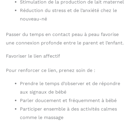
Stimulation de la production de lait maternel
la motricité et de la découverte progressive de
Halloween, Thanksgiving,
l’environnement.
【Cadeau Idéal pour
Réduction du stress et de l’anxiété chez le
Noël, le Nouvel An.
Bébé】Composé d’étoiles, de lunes, de nuages,
nouveau-né
d’ours et de petites clochettes suspendus à un
anneau en bambou et bois, ce mobile crée une
atmosphère douce et équilibrée. Son design
Passer du temps en contact peau à peau favorise
décoratif s’intègre facilement dans différents styles
de chambre. Il constitue une belle idée cadeau
une connexion profonde entre le parent et l’enfant.
pour accompagner les moments de repos et
instaurer une ambiance sereine.
Favoriser le lien affectif
Pour renforcer ce lien, prenez soin de :
Prendre le temps d’observer et de répondre
aux signaux de bébé
Parler doucement et fréquemment à bébé
Participer ensemble à des activités calmes
comme le massage