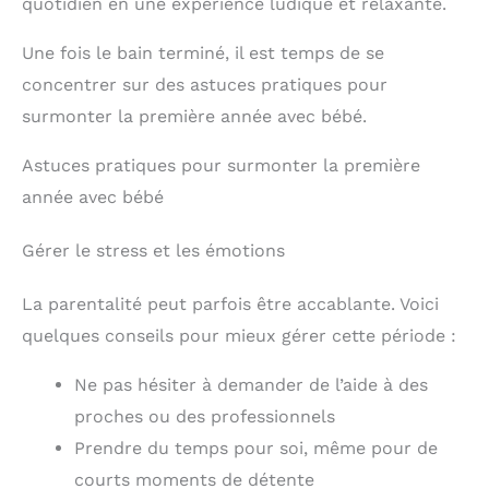
quotidien en une expérience ludique et relaxante.
l'environnement. Doux
pour les bébés. FABRIQUÉ
Une fois le bain terminé, il est temps de se
EN FRANCE : Les produits
Biolane sont fabriqués en
concentrer sur des astuces pratiques pour
France, favorisant
l'emploi local et assurant
surmonter la première année avec bébé.
une grande qualité de
produit. Doux pour les
Astuces pratiques pour surmonter la première
bébés.
année avec bébé
Gérer le stress et les émotions
La parentalité peut parfois être accablante. Voici
quelques conseils pour mieux gérer cette période :
Ne pas hésiter à demander de l’aide à des
proches ou des professionnels
Prendre du temps pour soi, même pour de
courts moments de détente