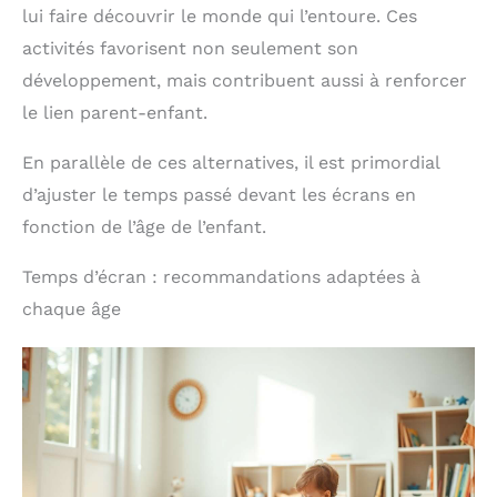
lui faire découvrir le monde qui l’entoure. Ces
: l'enfant insère
simplement la carte
activités favorisent non seulement son
parlante pour entendre
le mot. Ce geste simple
développement, mais contribuent aussi à renforcer
améliore la coordination
le lien parent-enfant.
œil-main tandis que les
fonctions de répétition et
contrôle de volume
En parallèle de ces alternatives, il est primordial
encouragent l'autonomie
d’ajuster le temps passé devant les écrans en
dans l'apprentissage du
français. 【Design léger et
fonction de l’âge de l’enfant.
sécurité absolue】
Fabriqué en ABS lisse et
Temps d’écran : recommandations adaptées à
durable avec des cartes
éducatives, ce jouet
chaque âge
éducatif garantit une
utilisation en toute
sécurité. Son format
compact le rend facile à
transporter, permettant
aux enfants de
apprendre partout - le
compagnon idéal pour les
voyages ou comme
cadeau enfant.