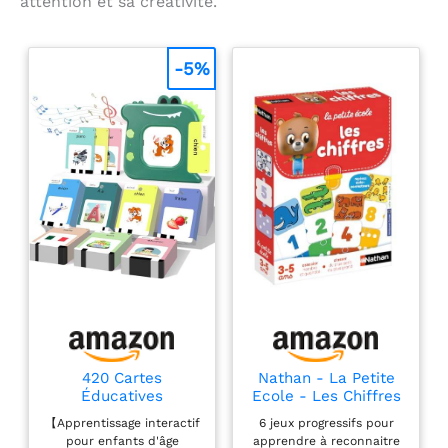
attention et sa créativité.
-5%
420 Cartes
Nathan - La Petite
Éducatives
Ecole - Les Chiffres
Parlantes, Jeu de
- 6 Jeux Progressifs
【Apprentissage interactif
6 jeux progressifs pour
Cartes Flash
- de 3 à 5 Ans
pour enfants d'âge
apprendre à reconnaitre