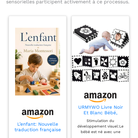
sensorielles participent activement à ce processus.
URMYWO Livre Noir
Et Blanc Bébé,
Jouet Éveil Bébé 0-
Stimulation du
12 Mois,Tummy Time
L’enfant: Nouvelle
développement visuel:Le
Bébé
traduction française
bébé est né avec une
du classique
vision floue, qui s'est