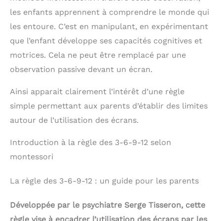
cadeau de Noël d'anniversaire des enfants.
les enfants apprennent à comprendre le monde qui
Apprendre de manière ludique avec des couleurs,
des chiffres, des signes mathématiques, cela rend
les entoure. C’est en manipulant, en expérimentant
l'apprentissage amusant, enrichit l'imagination des
que l’enfant développe ses capacités cognitives et
enfants, stimule la pensée logique. ◆Largement
application:Bâtons d'intelligence mathématique
motrices. Cela ne peut être remplacé par une
colorée non seulement pour les mathématiques
observation passive devant un écran.
mais aussi pour le jeu imaginatif et créatif, c'est une
bonne occasion d'améliorer la relation entre vous et
vos enfants pendant que vous jouez ensemble.
Ainsi apparait clairement l’intérêt d’une règle
simple permettant aux parents d’établir des limites
autour de l’utilisation des écrans.
Introduction à la règle des 3-6-9-12 selon
montessori
La règle des 3-6-9-12 : un guide pour les parents
Développée par le psychiatre Serge Tisseron, cette
règle vise à encadrer l’utilisation des écrans par les