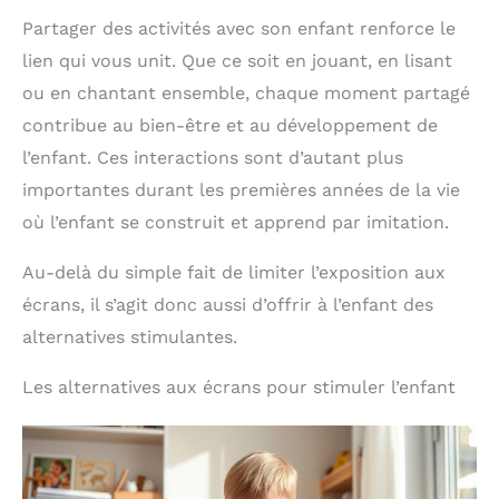
Papier certifié éco-responsable.
Un % des
sont comprises dès le
bénéfices reversé à des associations caritatives.
premier tour, le rendant
Partager des activités avec son enfant renforce le
accessible dès 8 ans et
lien qui vous unit. Que ce soit en jouant, en lisant
amusant pour tous les
âges.
ou en chantant ensemble, chaque moment partagé
contribue au bien-être et au développement de
l’enfant. Ces interactions sont d’autant plus
importantes durant les premières années de la vie
où l’enfant se construit et apprend par imitation.
Au-delà du simple fait de limiter l’exposition aux
écrans, il s’agit donc aussi d’offrir à l’enfant des
alternatives stimulantes.
Les alternatives aux écrans pour stimuler l’enfant