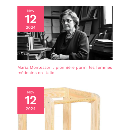
Nov
12
2024
Maria Montessori : pionnière parmi les femmes
médecins en Italie
Nov
12
2024