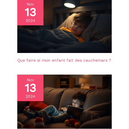
Nov
13
2024
Que faire si mon enfant fait des cauchemars ?
Nov
13
2024