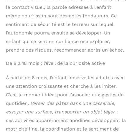
facilement à tout, sans
rapidement les livres pour enfants
le contact visuel, la parole adressée à l’enfant
avoir à escalader !
même nourrisson sont des actes fondateurs. Ce
【Montage Rapide &
Entretien Facile】 Ne
sentiment de sécurité est le terreau sur lequel
perdez pas de temps !
L'assemblage est un jeu
l’autonomie pourra ensuite se développer. Un
d'enfant grâce aux pièces
enfant qui se sent en confiance ose explorer,
numérotées et au guide
illustré. Comptez environ
prendre des risques, recommencer après un échec.
30 minutes, sans outil
spécial. Le nettoyage est
De 8 à 18 mois : l’éveil de la curiosité active
tout aussi simple : un
coup de chiffon humide
pour le bois, et les
À partir de 8 mois, l’enfant observe les adultes avec
pochettes en tissu sont
lavables en machine. Une
une attention croissante et cherche à les imiter.
idée cadeau pratique et
C’est le moment idéal pour l’associer aux gestes du
appréciée !
quotidien.
Verser des pâtes dans une casserole,
essuyer une surface, transporter un objet léger
:
ces activités apparemment anodines développent la
motricité fine, la coordination et le sentiment de