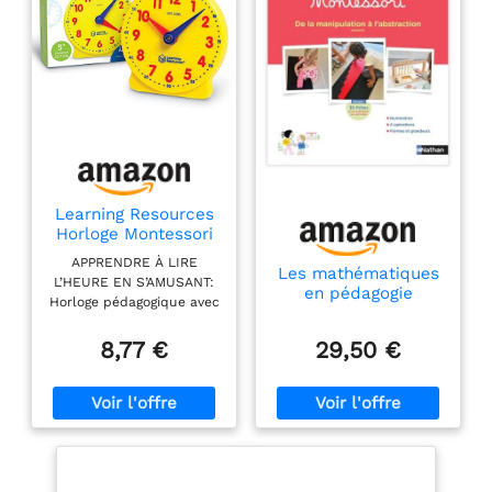
Learning Resources
Horloge Montessori
– Jouet Éducatif
APPRENDRE À LIRE
pour Apprendre
Les mathématiques
L’HEURE EN S’AMUSANT:
l’Heure – Idée
en pédagogie
Horloge pédagogique avec
Cadeau Enfant 5+ –
Montessori - Cycles
aiguilles mobiles pour
Pédagogique &
1&2
comprendre les heures et
8,77 €
29,50 €
Ludique
les minutes. APPROCHE
MONTESSORI: Favorise
l’autonomie et la
manipulation grâce à un
design épuré et tactile.
STIMULE LA
CONCENTRATION ET LA