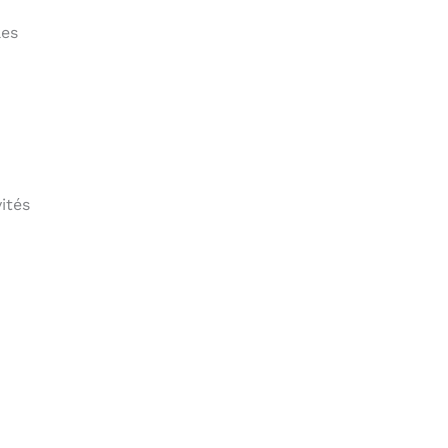
les
ités