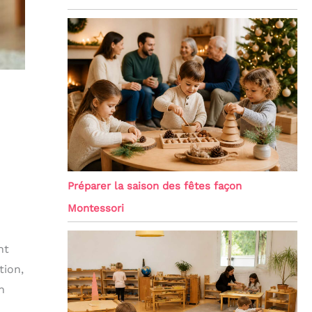
Préparer la saison des fêtes façon
Montessori
nt
tion,
n