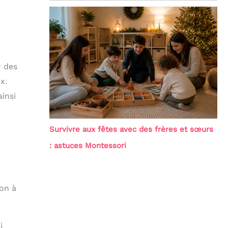
r des
x.
insi
Survivre aux fêtes avec des frères et sœurs
: astuces Montessori
ion à
i