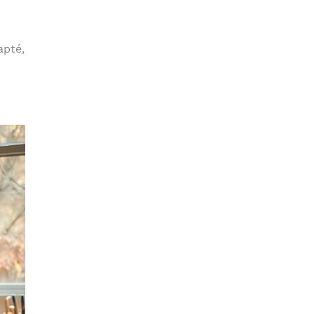
apté,