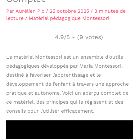
Par
Aurélien Pic
/
25 octobre 2025
/
3 minutes de
lecture
/
Matériel pédagogique Montessori
4.9/5 - (9 votes)
Le matériel Montessori est un ensemble d’outils
pédagogiques développés par Maria Montessori,
destiné à favoriser l’apprentissage et le
développement de l’enfant à travers une approche
pratique et autonome. Voici un aperçu complet de
ce matériel, des principes qui le régissent et des
conseils pour l’utiliser efficacement.