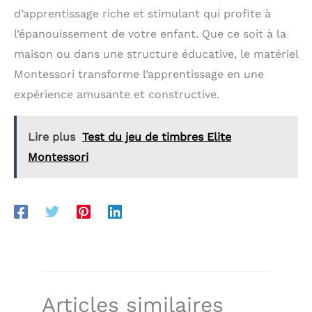
THÉRAPIE PROFESSIONNELLE - Ce manipulateur
d’apprentissage riche et stimulant qui profite à
est un excellent jouet sensoriel pour les enfants,
lorsqu'il aide à apprendre les couleurs, le calcul
l’épanouissement de votre enfant. Que ce soit à la
mathématique, il améliore également la dextérité
de l'action et la motricité fine pendant qu'ils jouent
maison ou dans une structure éducative, le matériel
et comptent.
Montessori transforme l’apprentissage en une
expérience amusante et constructive.
Lire plus
Test du jeu de timbres Elite
Montessori
Articles similaires