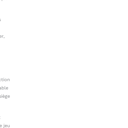
s
er,
ction
able
siège
t
e jeu