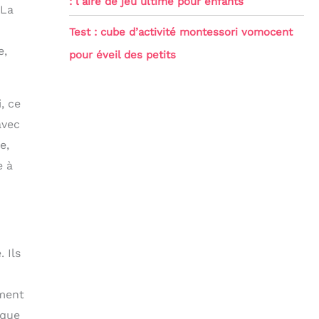
: l’aire de jeu ultime pour enfants
 La
Test : cube d’activité montessori vomocent
e,
pour éveil des petits
, ce
avec
e,
e à
 Ils
ement
 que