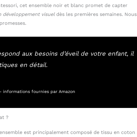
ntessori, cet ensemble noir et blanc promet de capter
n développement visuel
dès les premières semaines. Nous
s promesses.
pond aux besoins d’éveil de votre enfant, il
tiques en détail.
r – informations fournies par Amazon
at ?
 L’ensemble est principalement composé de tissu en coton 