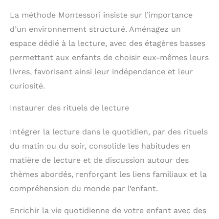
utile: pour que les pièces
adhèrent mieux au
La méthode Montessori insiste sur l’importance
panneau sensoriel,
appuyez dessus avec un
d’un environnement structuré. Aménagez un
léger mouvement vers le
espace dédié à la lecture, avec des étagères basses
haut et vers le bas ou
latéralement. De cette
permettant aux enfants de choisir eux-mêmes leurs
manière, elles ne
livres, favorisant ainsi leur indépendance et leur
bougeront pas ou ne
tomberont pas. Vous
curiosité.
pouvez les mettre et les
enlever autant de fois
Instaurer des rituels de lecture
que vous le souhaitez !
Cadeau garcon fille
JOUETS ADAPTÉS AUX
Intégrer la lecture dans le quotidien, par des rituels
TOUT-PETITS - Le busy
board montessori est
du matin ou du soir, consolide les habitudes en
adapté aux filles et
matière de lecture et de discussion autour des
garçons de plus de 10
mois. Fabriqué en feutre
thèmes abordés, renforçant les liens familiaux et la
cousu, il ne libère ni
petites pièces ni traces
compréhension du monde par l’enfant.
de colle. Avec ces jouets
éducatifs pour tout-
Enrichir la vie quotidienne de votre enfant avec des
petits, ils s’amuseront