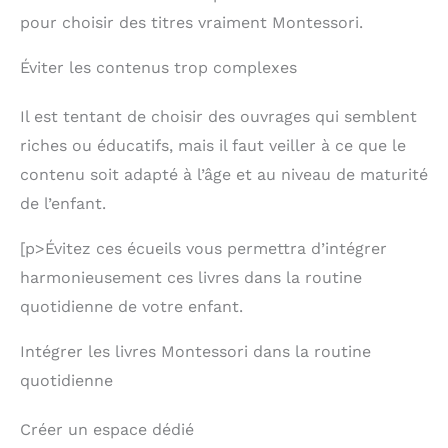
COMPÉTENCES ET DES
chacun de board
CAPACITÉS COGNITIVES -
pour choisir des titres vraiment Montessori.
d'activités sont fabriqués
Grâce au valise
à partir d'un feutre
Montessori, les enfants
Éviter les contenus trop complexes
souple et épais, non
apprendront en jouant et
toxique et inodore,
développeront leurs
parfaitement adapté aux
compétences motricité
Il est tentant de choisir des ouvrages qui semblent
tout-petits et bébés.
fine. Son format de
Chaque morceau de
riches ou éducatifs, mais il faut veiller à ce que le
mallette avec poignées en
feutre a sa place
fait un jouet organisé, et
contenu soit adapté à l’âge et au niveau de maturité
correspondante dans le
pour le fermer, il suffit de
livre d'activités, ce qui
le boutonner. Jouet
de l’enfant.
permet non seulement
voyage pour partir en
de susciter l'intérêt des
voiture comme
[p>Évitez ces écueils vous permettra d’intégrer
enfants et d'améliorer
alternative aux écrans
leur concentration, mais
mobiles et profiter
harmonieusement ces livres dans la routine
aussi de les aider à
d'heures de
quotidienne de votre enfant.
apprendre par le jeu.
divertissement. Jouet
bebe et jouets enfantS
JOUET EN FEUTRE AVEC
Intégrer les livres Montessori dans la routine
VELCRO - Jouets pour
quotidienne
enfants fabriqués à partir
de matériaux doux et
délicats, parfaits pour les
Créer un espace dédié
tout-fillesits. Astuce