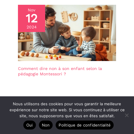
Nov
12
2024
Comment dire non à son enfant selon la
pédagogie Montessori ?
Nous utilisons des cookies pour vous garantir la meilleure
expérience sur notre site web. Si vous continuez à utiliser ce
site, nous supposerons que vous en êtes satisfait.
Oui
Non
Politique de confidentialité
Dans la catégorie Conseils méthode