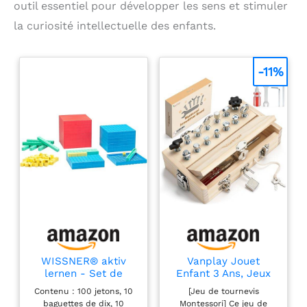
outil essentiel pour développer les sens et stimuler
la curiosité intellectuelle des enfants.
-11%
WISSNER® aktiv
Vanplay Jouet
lernen - Set de
Enfant 3 Ans, Jeux
calcul décimal de
Montessori Outils
Contenu : 100 jetons, 10
[Jeu de tournevis
base, 121 pces en
Enfant Jouet en Bois
baguettes de dix, 10
Montessori] Ce jeu de