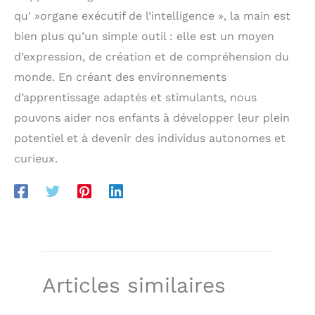
et les mettre dans le sac, et il suffit de les essuyer
qu' »organe exécutif de l’intelligence », la main est
pour les nettoyer. Convient Comme Cadeau Bien
Pensé : La valeur éducative du set de jouets
bien plus qu’un simple outil : elle est un moyen
Montessori, combinée à son design visuellement
d’expression, de création et de compréhension du
stimulant, en fait un merveilleux cadeau qui
encourage les jeunes enfants à apprendre, à
monde. En créant des environnements
explorer et à se développer. C'est un cadeau de
naissance bien pensé pour la mère et il convient
d’apprentissage adaptés et stimulants, nous
également très bien comme cadeau de fête des
pouvons aider nos enfants à développer leur plein
enfants, cadeau d'anniversaire, cadeau de Noël,
cadeau de bas et cadeau de Pâques pour votre
potentiel et à devenir des individus autonomes et
bébé.
curieux.
Articles similaires