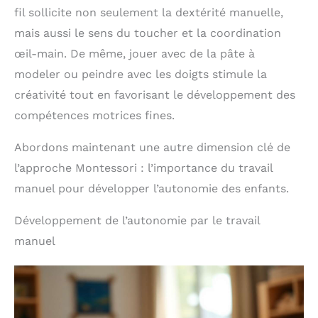
des chiffres, des signes mathématiques, cela rend
fil sollicite non seulement la dextérité manuelle,
l'apprentissage amusant, enrichit l'imagination des
mais aussi le sens du toucher et la coordination
enfants, stimule la pensée logique. ◆Largement
application:Bâtons d'intelligence mathématique
œil-main. De même, jouer avec de la pâte à
colorée non seulement pour les mathématiques
modeler ou peindre avec les doigts stimule la
mais aussi pour le jeu imaginatif et créatif, c'est une
bonne occasion d'améliorer la relation entre vous et
créativité tout en favorisant le développement des
vos enfants pendant que vous jouez ensemble.
compétences motrices fines.
Abordons maintenant une autre dimension clé de
l’approche Montessori : l’importance du travail
manuel pour développer l’autonomie des enfants.
Développement de l’autonomie par le travail
manuel