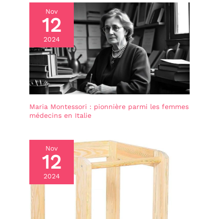
Nov
12
2024
Maria Montessori : pionnière parmi les femmes
médecins en Italie
Nov
12
2024