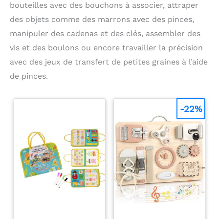
certifiés CE, FCC et ROHS.
bouteilles avec des bouchons à associer, attraper
les cadeaux familiaux. Le jouet enfant montessori
Design arrondi, sans
est à la fois amusant et éducatif, ce qui en fait le
des objets comme des marrons avec des pinces,
petites pièces, résistant
meilleur choix pour un jouet de développement,
aux chocs et à l'usage
manipuler des cadenas et des clés, assembler des
tant pour les garçons que pour les filles.
quotidien. Ce jouet
Montessori premium
vis et des boulons ou encore travailler la précision
accompagne votre enfant
avec des jeux de transfert de petites graines à l’aide
pendant des années.
Marque française GREES
de pinces.
— SAV réactif et
disponible.
-22%