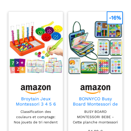
-16%
Broytain Jeux
BONNYCO Busy
Montessori 3 4 5 6
Board Montessori de
Ans, Jouet pour
Feutre. Jouet
Classification des
BUSY BOARD
Comptage et Tri
Montessori Educatif,
couleurs et comptage:
MONTESSORI BEBE -
Malette Busy Book
Nos jouets de tri rendent
Cette planche montessori
Motricité Fine.
le comptage et la
en feutre pour bébés,
Jouets d'Activité et