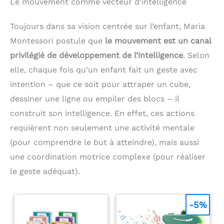
Le mouvement comme vecteur d’intelligence
comprend 50 perles, 5
DÉVELOPPEMENT DES
gobelets de tri, 5 tubes à
COMPÉTENCES ET DES
essai, 1 pince
CAPACITÉS COGNITIVES -
Toujours dans sa vision centrée sur l’enfant, Maria
ergonomique, 1 support
Grâce au valise
Montessori postule que
le mouvement est un canal
pour tubes, 1 cuillère et
Montessori, les enfants
20 cartes défis.
apprendront en jouant et
privilégié de développement de l’intelligence
. Selon
développeront leurs
elle, chaque fois qu’un enfant fait un geste avec
compétences motricité
fine. Son format de
intention – que ce soit pour attraper un cube,
mallette avec poignées en
fait un jouet organisé, et
dessiner une ligne ou empiler des blocs – il
pour le fermer, il suffit de
construit son intelligence. En effet, ces actions
le boutonner. Jouet
voyage pour partir en
requièrent non seulement une activité mentale
voiture comme
(pour comprendre le but à atteindre), mais aussi
alternative aux écrans
mobiles et profiter
une coordination motrice complexe (pour réaliser
d'heures de
divertissement. Jouet
le geste adéquat).
bebe et jouets enfantS
JOUET EN FEUTRE AVEC
VELCRO - Jouets pour
-5%
enfants fabriqués à partir
de matériaux doux et
délicats, parfaits pour les