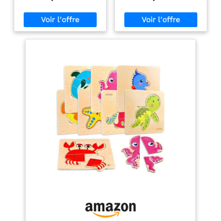
toxique, sans danger pour
Montessori pour soutenir
pour Fille Garcon
les bébés pour jouer, pas
le développement de la
de bords tranchants,
petite enfance. Il stimule
toucher ultra lisse est un
de manière ciblée la
meilleur cadeau
coordination œil-main et
d'anniversaire ou de Noël
la pensée logique,
pour les bébés. 【Durable
permettant aux enfants
et adapté aux enfants】
d'apprendre à associer 12
Les jouets à empiler et à
formes géométriques
trier avec une base en
différentes tout en
bois entièrement
s'amusant. Matériau
caoutchoutée et des
Naturel et Sécurité
piquets robustes sont
Maximale : La sécurité est
conçus pour durer des
notre priorité absolue. Ce
années. Peinture à l'eau
puzzle à encastrer est
sans plomb, bords lisses
fabriqué en bois naturel
et brillants, sans souci
soigneusement
pour laisser les enfants
sélectionné, avec des
avec ce jouet éducatif et
bords lisses et polis. Les
amusant. 【Jouets
surfaces sont
éducatifs pour jeunes
parfaitement adaptées
enfants】Le jouet puzzle
aux besoins des enfants
en bois a 5 couleurs et 5
de 12 à 36 mois,
formes géométriques. Les
garantissant une
blocs pentagonaux, les
expérience de jeu sûre et