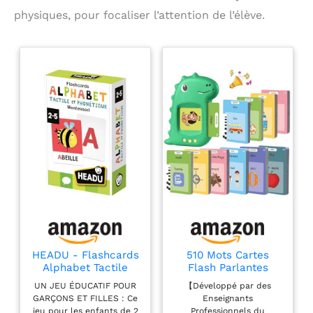
physiques, pour focaliser l’attention de l’élève.
HEADU - Flashcards
510 Mots Cartes
Alphabet Tactile
Flash Parlantes
Phonétique
Montessori Français
UN JEU ÉDUCATIF POUR
【Développé par des
Montessori - Lis,
Cartes éducatives
GARÇONS ET FILLES : Ce
Enseignants
Touche Et Écoute |
pour Enfants Talking
jeu pour les enfants de 2
Professionnels du