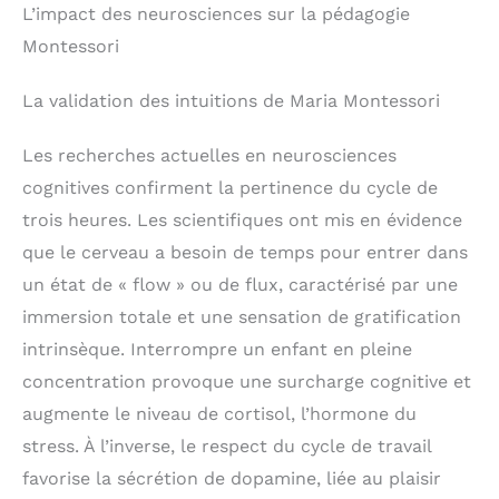
L’impact des neurosciences sur la pédagogie
non seulement protègent vos enfants et les
occupent, mais ils aident aussi à garder le sol de
Montessori
leur chambre propre. Imperméable, il s'essuie
facilement avec un chiffon humide pour lui
La validation des intuitions de Maria Montessori
redonner son aspect d'origine.
Les recherches actuelles en neurosciences
cognitives confirment la pertinence du cycle de
trois heures. Les scientifiques ont mis en évidence
que le cerveau a besoin de temps pour entrer dans
un état de « flow » ou de flux, caractérisé par une
immersion totale et une sensation de gratification
intrinsèque. Interrompre un enfant en pleine
concentration provoque une surcharge cognitive et
augmente le niveau de cortisol, l’hormone du
stress. À l’inverse, le respect du cycle de travail
favorise la sécrétion de dopamine, liée au plaisir