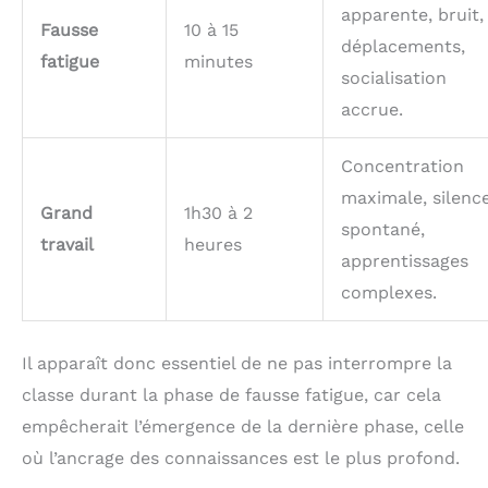
manipulation apaisants pour les salles d'attente. La
apparente, bruit,
construction légère résiste aux aventures en plein
Fausse
10 à 15
déplacements,
air et aux salles de jeux intérieures.
fatigue
minutes
socialisation
accrue.
Concentration
maximale, silenc
Grand
1h30 à 2
spontané,
travail
heures
apprentissages
complexes.
Il apparaît donc essentiel de ne pas interrompre la
classe durant la phase de fausse fatigue, car cela
empêcherait l’émergence de la dernière phase, celle
où l’ancrage des connaissances est le plus profond.