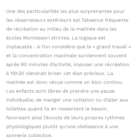
garderie ou la maternelle,
et un cadeau idéal pour
Une des particularités les plus surprenantes pour
les enfants pour les
anniversaires, Halloween,
les observateurs extérieurs est l’absence fréquente
Pâques, Noël, etc.
de récréation au milieu de la matinée dans les
écoles Montessori strictes. La logique est
implacable : si l’on considère que le « grand travail »
et la concentration maximale surviennent souvent
après 90 minutes d’activité, imposer une récréation
à 10h30 viendrait briser cet élan précieux. La
matinée est donc vécue comme un bloc continu.
Les enfants sont libres de prendre une pause
individuelle, de manger une collation ou d’aller aux
toilettes quand ils en ressentent le besoin,
favorisant ainsi l’écoute de leurs propres rythmes
physiologiques plutôt qu’une obéissance à une
sonnerie collective.