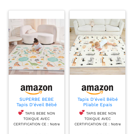
SUPERBE BEBE
Tapis D'éveil Bébé
Tapis D'éveil Bébé
Pliable Epais
Enfant Pliable Epais
Réversible
TAPIS BEBE NON
TAPIS BEBE NON
Réversible
150x180x1cm - tapis
TOXIQUE AVEC
TOXIQUE AVEC
150x180x1cm XXL -
De Jeu Pour Enfant
CERTIFICATION CE : Notre
CERTIFICATION CE : Notre
Tapis De Jeu De Sol
Bebe - tapis De Sol
tapis de jeux bebe en
tapis de jeux bebe en
et De Motricité En
XXL En Mousse -