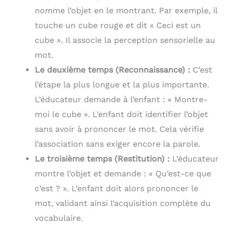
CADEAU ORIGINALE ET
appuyez simultanément
nomme l’objet en le montrant. Par exemple, il
LUDIQUE : Ce jeu
sur les boutons Répéter
éducatif est parfait
et Volume pendant 2
touche un cube rouge et dit « Ceci est un
comme cadeau enfant 2
secondes pour passer au
ans, cadeau enfant 3 ans,
mode souhaité. Il suffit
cube ». Il associe la perception sensorielle au
cadeau enfant 4 ans,
d'allumer l'interrupteur
mot.
cadeau enfant 5 ans,
et d'insérer les cartes
pensé pour développer
pour jouer
Le deuxième temps (Reconnaissance) :
C’est
l’apprentissage par le jeu.
automatiquement les
Une excellente idée
mots, tout en exerçant la
l’étape la plus longue et la plus importante.
cadeau pour les
coordination œil-main de
L’éducateur demande à l’enfant : « Montre-
anniversaires, Noël ou
votre bébé. 【Pas d'écran,
toute autre occasion, ce
Protégez Vos Yeux】Il est
moi le cube ». L’enfant doit identifier l’objet
jeu aide à stimuler
livré avec un câble de
sans avoir à prononcer le mot. Cela vérifie
reconnaître l’alphabet.
chargement USB, qui
MATÉRIAUX SÛRS ET
peut être utilisé jusqu'à 4
l’association sans exiger encore la parole.
QUALITÉ GARANTIE : Ce
heures après une charge
jeu est entièrement
de 0,5 heure et peut
Le troisième temps (Restitution) :
L’éducateur
fabriqué en Italie, avec
s'éteindre
montre l’objet et demande : « Qu’est-ce que
des matériaux durables,
automatiquement après
sûrs et certifiés CE.
5 minutes d'inactivité.
c’est ? ». L’enfant doit alors prononcer le
Développé par des
Aucun WIFI n'est requis,
mot, validant ainsi l’acquisition complète du
experts de l’éducation, il
les jouets éducatifs pour
garantit une expérience
enfants sans écrans
vocabulaire.
d’apprentissage de
électroniques peuvent