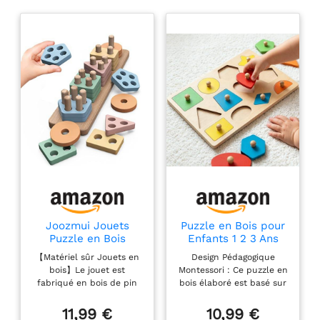
Joozmui Jouets
Puzzle en Bois pour
Puzzle en Bois
Enfants 1 2 3 Ans
Montessori 1 2 3 Ans,
Jouet Montessori d
【Matériel sûr Jouets en
Design Pédagogique
Jouets d'Activité et
Eveil Magnetique
bois】Le jouet est
Montessori : Ce puzzle en
de Développement
Puzzle Formes a
fabriqué en bois de pin
bois élaboré est basé sur
en Bois Montessori
Encastrer en Bois
robuste et de haute
la méthode
pour Enfants 1 an (B)
Jouet Educatif
qualité, peinture non
d'apprentissage
11,99 €
10,99 €
Premier Age Cadeau