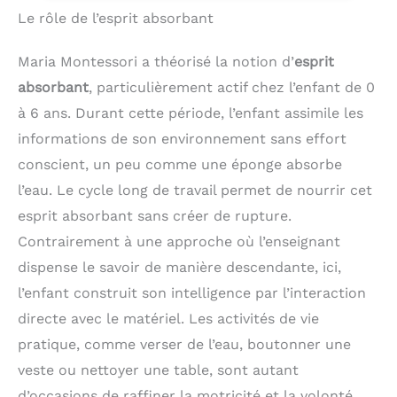
pour une fixation murale en toute tranquillité
présentoir Esprit
sur l’étagère, c’est prêt !
Le rôle de l’esprit absorbant
Matériaux durables et entretien facile : Surface
Montessori et cadeau
[Ce que vous obtenez]
résistante à l’usure et aux taches. Les traces de
idéal : À 65 cm de
Une étagère pour
doigts, marques d’eau et petits gribouillages se
hauteur, tout est à la
chambre d’enfant de
Maria Montessori a théorisé la notion d’
esprit
nettoient simplement avec un chiffon humide, pour
portée de votre enfant. Il
couleur blanc nuage avec
un meuble de rangement pour enfant propre au
peut choisir, prendre puis
9 boîtes en tissu non-
absorbant
, particulièrement actif chez l’enfant de 0
quotidien Design polyvalent : Ce présentoir de livres
ranger seul ses jouets et
tissé amovibles. Elle
à 6 ans. Durant cette période, l’enfant assimile les
blanc au style épuré s’intègre dans une chambre
ses livres, gagnant en
s’harmonise parfaitement
d’enfant, un salon, une salle de classe ou une école
autonomie et en sens de
avec votre style de
informations de son environnement sans effort
maternelle. Idéal pour ranger albums illustrés,
l’ordre. C’est une
décoration et permet de
bandes dessinées, magazines... Montage sans stress
conscient, un peu comme une éponge absorbe
excellente idée de
garder votre maison bien
: Grâce aux panneaux numérotés, à la notice
cadeau éducatif
ordonnée
l’eau. Le cycle long de travail permet de nourrir cet
illustrée et aux outils fournis, l’assemblage est
rapide et sans prise de tête, pour créer facilement
esprit absorbant sans créer de rupture.
un espace lecture
Contrairement à une approche où l’enseignant
dispense le savoir de manière descendante, ici,
l’enfant construit son intelligence par l’interaction
directe avec le matériel. Les activités de vie
pratique, comme verser de l’eau, boutonner une
veste ou nettoyer une table, sont autant
d’occasions de raffiner la motricité et la volonté.