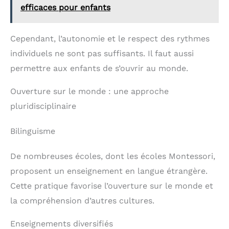
Cadeau intelligent et
efficaces pour enfants
éducatif – Offrez un
cadeau qui a du sens ! Ce
jeu educatif enfant est le
Cependant, l’autonomie et le respect des rythmes
cadeau garcon ou filles
par excellence pour un
individuels ne sont pas suffisants. Il faut aussi
anniversaire ou Noël. Il
permettre aux enfants de s’ouvrir au monde.
allie plaisir du jeu et
acquisition de
compétences
Ouverture sur le monde : une approche
fondamentales, pour un
pluridisciplinaire
cadeau qui grandit avec
l'enfant
Bilinguisme
De nombreuses écoles, dont les écoles Montessori,
proposent un enseignement en langue étrangère.
Cette pratique favorise l’ouverture sur le monde et
la compréhension d’autres cultures.
Enseignements diversifiés