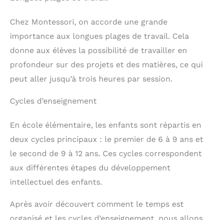
sensorielles et perception
des lacets. Sur le
sensorielle des couleurs
panneau de l'histoire
des enfants, tout en
Chez Montessori, on accorde une grande
animale, peuvent les
développant l'autonomie
nommer ou effectuer des
importance aux longues plages de travail. Cela
et les compétences de
opérations dans la rangée
vie. C'est le cadeau idéal
du bas. Et sur le panneau
donne aux élèves la possibilité de travailler en
pour un anniversaire,
des chiffres, ils peuvent
profondeur sur des projets et des matières, ce qui
rentrée à la maternelle,
compter avec leurs
Noël, Halloween, Pâques
doigts. Combien y a-t-il
peut aller jusqu’à trois heures par session.
et d'autres fêtes.
d'animaux bruns? Busy
【Matériaux Sûrs de
board bebe
Cycles d’enseignement
Haute Qualité】: Ce busy
DÉVELOPPEMENT DES
book montessori et
COMPÉTENCES ET DES
chacun de board
CAPACITÉS COGNITIVES -
En école élémentaire, les enfants sont répartis en
d'activités sont fabriqués
Grâce au valise
à partir d'un feutre
Montessori, les enfants
deux cycles principaux : le premier de 6 à 9 ans et
souple et épais, non
apprendront en jouant et
le second de 9 à 12 ans. Ces cycles correspondent
toxique et inodore,
développeront leurs
parfaitement adapté aux
compétences motricité
aux différentes étapes du développement
tout-petits et bébés.
fine. Son format de
Chaque morceau de
intellectuel des enfants.
mallette avec poignées en
feutre a sa place
fait un jouet organisé, et
correspondante dans le
pour le fermer, il suffit de
Après avoir découvert comment le temps est
livre d'activités, ce qui
le boutonner. Jouet
permet non seulement
voyage pour partir en
organisé et les cycles d’enseignement, nous allons