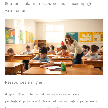
euros, sans batterie, emballage multilingue inclus.
Soutien scolaire : ressources pour accompagner
jouet éducatif pour
MARQUE DE CONFIANCE : Learning Resources crée
pratiquer le comptage et
votre enfant
des outils éducatifs de qualité pour soutenir
le calcul. Également
l’apprentissage par le jeu depuis plus de 35 ans.
parfait pour les prix
scolaires ou les
accessoires de fête.
Ressources en ligne
Aujourd’hui, de nombreuses ressources
pédagogiques sont disponibles en ligne pour aider