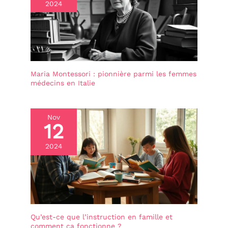
2024
Maria Montessori : pionnière parmi les femmes
médecins en Italie
Nov
12
2024
Qu’est-ce que l’instruction en famille et
comment ça fonctionne ?