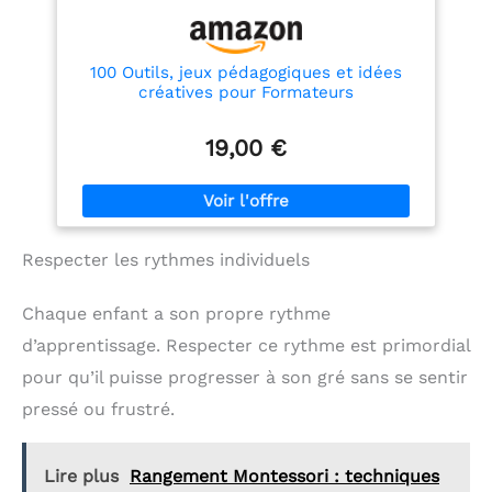
simple jeu, ce matériel
est conçu comme une
carte educative enfant 2
ans et plus. Il développe
100 Outils, jeux pédagogiques et idées
la logique, la
créatives pour Formateurs
reconnaissance visuelle,
la concentration et jette
19,00 €
les bases solides du
calcul, faisant de
l'apprentissage une
expérience sensorielle
positive Utilisation
polyvalente à la maison
Respecter les rythmes individuels
et à l'école – Parfait pour
les activités parent-
enfant à domicile, ce set
Chaque enfant a son propre rythme
est également un
excellent outil pour les
d’apprentissage. Respecter ce rythme est primordial
éducateurs en
pour qu’il puisse progresser à son gré sans se sentir
maternelle. En tant
qu'outils pédagogiques
pressé ou frustré.
montessori, il s'intègre
parfaitement dans un
environnement
Lire plus
Rangement Montessori : techniques
d'apprentissage structuré