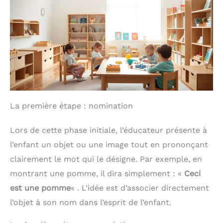
CAPACITÉS COGNITIVES -
Grâce au valise
Montessori, les enfants
apprendront en jouant et
développeront leurs
compétences motricité
fine. Son format de
mallette avec poignées en
fait un jouet organisé, et
pour le fermer, il suffit de
le boutonner. Jouet
voyage pour partir en
La première étape : nomination
voiture comme
alternative aux écrans
Lors de cette phase initiale, l’éducateur présente à
mobiles et profiter
d'heures de
l’enfant un objet ou une image tout en prononçant
divertissement. Jouet
bebe et jouets enfantS
clairement le mot qui le désigne. Par exemple, en
JOUET EN FEUTRE AVEC
montrant une pomme, il dira simplement : «
Ceci
VELCRO - Jouets pour
enfants fabriqués à partir
est une pomme
« . L’idée est d’associer directement
de matériaux doux et
l’objet à son nom dans l’esprit de l’enfant.
délicats, parfaits pour les
tout-fillesits. Astuce
utile: pour que les pièces