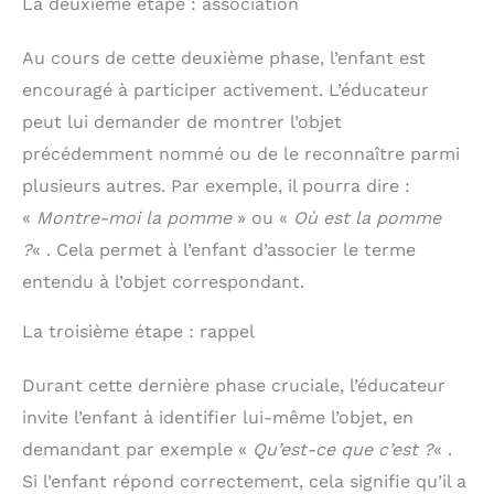
La deuxième étape : association
adhèrent mieux au
panneau sensoriel,
appuyez dessus avec un
Au cours de cette deuxième phase, l’enfant est
léger mouvement vers le
encouragé à participer activement. L’éducateur
haut et vers le bas ou
latéralement. De cette
peut lui demander de montrer l’objet
manière, elles ne
bougeront pas ou ne
précédemment nommé ou de le reconnaître parmi
tomberont pas. Vous
plusieurs autres. Par exemple, il pourra dire :
pouvez les mettre et les
enlever autant de fois
«
Montre-moi la pomme
» ou «
Où est la pomme
que vous le souhaitez !
?
« . Cela permet à l’enfant d’associer le terme
Cadeau garcon fille
JOUETS ADAPTÉS AUX
entendu à l’objet correspondant.
TOUT-PETITS - Le busy
board montessori est
La troisième étape : rappel
adapté aux filles et
garçons de plus de 10
mois. Fabriqué en feutre
Durant cette dernière phase cruciale, l’éducateur
cousu, il ne libère ni
petites pièces ni traces
invite l’enfant à identifier lui-même l’objet, en
de colle. Avec ces jouets
demandant par exemple «
Qu’est-ce que c’est ?
« .
éducatifs pour tout-
petits, ils s’amuseront
Si l’enfant répond correctement, cela signifie qu’il a
pendant des heures en