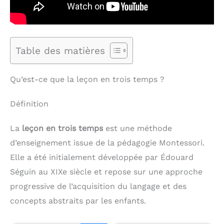
Table des matières
Qu’est-ce que la leçon en trois temps ?
Définition
La
leçon en trois temps
est une méthode
d’enseignement issue de la pédagogie Montessori.
Elle a été initialement développée par Édouard
Séguin au XIXe siècle et repose sur une approche
progressive de l’acquisition du langage et des
concepts abstraits par les enfants.