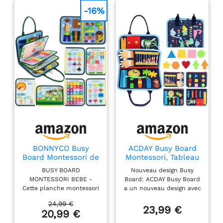
-16%
BONNYCO Busy
ACDAY Busy Board
Board Montessori de
Montessori, Tableau
Feutre. Jouet
Montessori Jouets
BUSY BOARD
Nouveau design Busy
Montessori Educatif,
d'activité et de
MONTESSORI BEBE -
Board: ACDAY Busy Board
Malette Busy Book
Développement,
Cette planche montessori
a un nouveau design avec
Motricité Fine.
Livre Montessori 1
en feutre pour bébés,
une belle impression de
Jouets d'Activité et
an, Jeux Educatif
24,99 €
garçons et filles propose
dinosaures et d'animaux
23,99 €
de Développement,
Apprentissage
20,99 €
8 couches avec
marins à l'avant et à
Cadeau Enfant
Préscolaire,