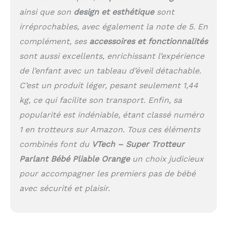
lumineuses stimulent
ainsi que son
design et esthétique
sont
son sens visuel. Il
développe aussi sa
irréprochables, avec également la note de 5. En
motricité grâce aux
complément, ses
accessoires et fonctionnalités
engrenages, grosses
sont aussi excellents, enrichissant l’expérience
touches colorées,
téléphone amovible
de l’enfant avec un tableau d’éveil détachable.
avec petites billes,
C’est un produit léger, pesant seulement 1,44
papillon aux ailes
mobiles, piano et
kg, ce qui facilite son transport. Enfin, sa
rouleaux sonores
popularité est indéniable, étant classé numéro
INCLUS : 10 activités
1 en trotteurs sur Amazon. Tous ces éléments
pour éveiller bébé et +
de 100 chansons,
combinés font du
VTech – Super Trotteur
mélodies, sons et
Parlant Bébé Pliable Orange
un choix judicieux
phrases / Facile à
pour accompagner les premiers pas de bébé
ranger grâce à son
système de pliage /
avec sécurité et plaisir.
Volume sonore réglable
/ Fonctionne avec 2
piles LR6 fournies