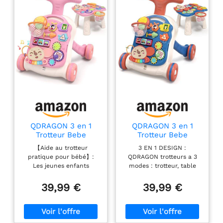
d’adapter les roues au
rythme de marche de
Bébé INTERACTIF : Des
mélodies entraînantes
et une voix chaleureuse
incite l’enfant à jouer et
à découvrir les animaux
de la ferme et leurs
cris. Le mode Musique
développe le sens
musical de l’enfant,
tandis que le mode
QDRAGON 3 en 1
QDRAGON 3 en 1
Découverte l’incite à
Trotteur Bebe
Trotteur Bebe
Enfants
Enfants, Bleu
prononcer ses premiers
【Aide au trotteur
3 EN 1 DESIGN :
mots ! Le capteur de
pratique pour bébé】:
QDRAGON trotteurs a 3
mouvement déclenche
Les jeunes enfants
modes : trotteur, table
des mélodies et
poussent le trotteur vers
d'éveil et centre
l'avant, ce qui permet de
d'activités. Ce trotteur
39,99 €
39,99 €
encourage Bébé dans
développer leur
guide scientifiquement
ses déplacements
coordination et leur
votre bébé vers la
APPRENTISSAGES :
équilibre, ce qui est utile
marche TABLE D
L’enfant découvre les
pour que le petit trésor
ACTIVITÉ BEBE: Le