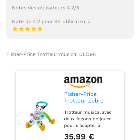
marche autonome et
Notes des utilisateurs 4.2/5
une croissance saine
Conçu pour les bébés
Note de 4.2 pour 44 utilisateurs
dès 12 mois, ce trotteur
en bois encourage une
posture naturelle,
renforce les jambes,
améliore l’équilibre et
Fisher-Price Trotteur musical DLD96
prévient les jambes
arquées. Grâce à son
design ergonomique, il
accompagne les
premiers pas en toute
sécurité. Le panneau
Fisher-Price
d'activités permet
Trotteur Zèbre
également des
Apprends avec Moi,
moments de jeu
Trotteur musical avec
Jouet Bébé,
parent-enfant,
deux façons de jouer
Français
renforçant les liens
pour s’adapter à
affectifs tout en
l’évolution de bébé : jeu
35,99 €
apprenant ensemble.
assis ou jeu debout et