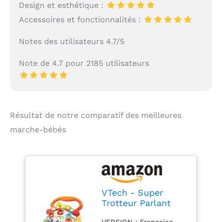
Design et esthétique :
développe le sens
musical de l’enfant,
Accessoires et fonctionnalités :
tandis que le mode
Découverte l’incite à
Notes des utilisateurs 4.7/5
prononcer ses premiers
mots ! Le capteur de
Note de 4.7 pour 2185 utilisateurs
mouvement déclenche
des mélodies et
encourage Bébé dans
ses déplacements
APPRENTISSAGES :
Résultat de notre comparatif des meilleures
L’enfant découvre les
marche-bébés
couleurs, les formes,
des musiques, les
premiers chiffres, des
phrases et des effets
sonores rigolos. Les
couleurs vives et les 5
VTech - Super
touches Piano
Trotteur Parlant
lumineuses stimulent
Bébé Pliable
son sens visuel. Il
VERSION : Française