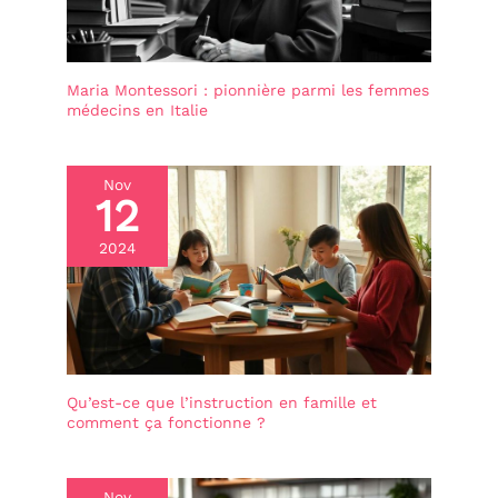
Maria Montessori : pionnière parmi les femmes
médecins en Italie
Nov
12
2024
Qu’est-ce que l’instruction en famille et
comment ça fonctionne ?
Nov