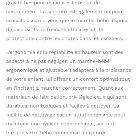
gravité bas pour minimiser le risque de
réservoir d'eau. Cela
permet de renforcer la
basculement. La sécurité est également un point
force des jambes de votre
crucial : assurez-vous que le marche-bébé dispose
bébé et de le faire
marcher de manière plus
de dispositifs de freinage efficaces et de
stable et plus sûre.
protections contre les chutes dans les escaliers.
【CADEAU PARFAIT POUR
LES PETITS ENFANTS】:
La taille de son trotteur
L’ergonomie et la réglabilité en hauteur sont des
est de 14.2''L x15.7''W
x18.1''H. Avec un beau
aspects à ne pas négliger. Un marche-bébé
paquet, c'est un cadeau
ergonomique et ajustable s’adaptera à la croissance
parfait pour
l'anniversaire, Noël,
de votre enfant, lui offrant un confort optimal tout
Halloween et Pâques. Si
en l’incitant à marcher correctement. Quant aux
vous avez un problème,
n'hésitez pas à nous
matériaux de fabrication, privilégiez ceux qui sont
contacter, ne vous
inquiétez pas, nous
durables, non toxiques et faciles à nettoyer. La
voulons vous offrir une
facilité de nettoyage est un atout indéniable pour
solution satisfaisante!
maintenir une hygiène irréprochable, surtout
lorsque votre bébé commence à explorer