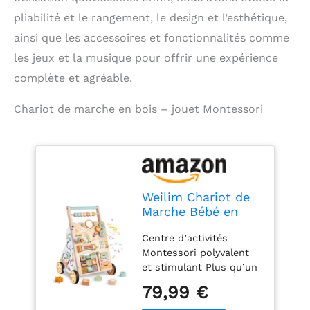
pliabilité et le rangement, le design et l’esthétique,
ainsi que les accessoires et fonctionnalités comme
les jeux et la musique pour offrir une expérience
complète et agréable.
Chariot de marche en bois – jouet Montessori
Weilim Chariot de
Marche Bébé en
Bois, Trotteur
Centre d’activités
Montessori 12+
Montessori polyvalent
Mois
et stimulant Plus qu’un
simple trotteur, ce
79,99 €
chariot de marche en