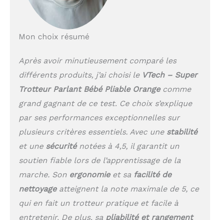
de la ferme et leurs
cris. Le mode Musique
développe le sens
Mon choix résumé
musical de l’enfant,
tandis que le mode
Découverte l’incite à
Après avoir minutieusement comparé les
prononcer ses premiers
différents produits, j’ai choisi le
VTech – Super
mots ! Le capteur de
Trotteur Parlant Bébé Pliable Orange
comme
mouvement déclenche
des mélodies et
grand gagnant de ce test. Ce choix s’explique
encourage Bébé dans
par ses performances exceptionnelles sur
ses déplacements
APPRENTISSAGES :
plusieurs critères essentiels. Avec une
stabilité
L’enfant découvre les
et une
sécurité
notées à 4,5, il garantit un
couleurs, les formes,
soutien fiable lors de l’apprentissage de la
des musiques, les
premiers chiffres, des
marche. Son
ergonomie
et sa
facilité de
phrases et des effets
nettoyage
atteignent la note maximale de 5, ce
sonores rigolos. Les
qui en fait un trotteur pratique et facile à
couleurs vives et les 5
touches Piano
entretenir. De plus, sa
pliabilité et rangement