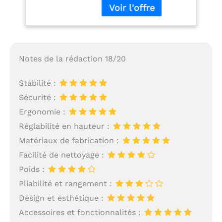
bois s’inspire de la
méthode Montessori
pour offrir un véritable
centre d’activités
sensorielles. Il intègre
10 jeux interactifs :
Notes de la rédaction 18/20
labyrinthe de perles,
xylophone, miroir,des
Stabilité :
engrenages qui
tournent, tambour
Sécurité :
rotatif, trieur de
Ergonomie :
formes, jeu de suivi,
blocs tournants, perles
Réglabilité en hauteur :
colorées et une
Matériaux de fabrication :
machine sonore
Facilité de nettoyage :
éducative intégrée (2
piles AAA non incluses).
Poids :
Chaque activité
Pliabilité et rangement :
développe la motricité
Design et esthétique :
fine, la coordination
œil-main et l’éveil
Accessoires et fonctionnalités :
cognitif. Favorise la