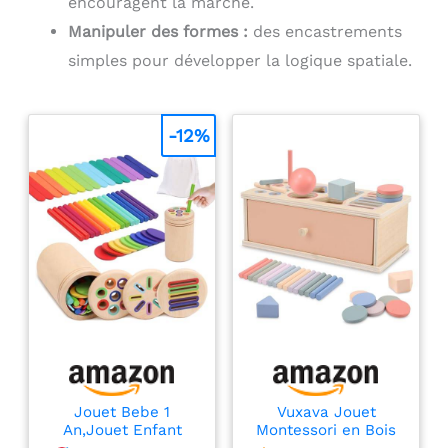
encouragent la marche.
ludique et amusement quotidien, convenant aussi
baby shower ou
mois.
bien aux garçons qu’aux filles dès 6 mois.
Manipuler des formes :
des encastrements
naissance, pour filles et
garçons. jouet bebe 1 an,
simples pour développer la logique spatiale.
jouet bebe 9 mois
-12%
Jouet Bebe 1
Vuxava Jouet
An,Jouet Enfant
Montessori en Bois