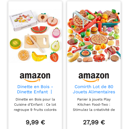
Dinette en Bois -
Comirth Lot de 80
Dinette Enfant 丨
Jouets Alimentaires
Jeu de Fruit à
à Découper pour la
Dinette en Bois pour la
Panier à jouets Play
Découper en Bois
Cuisine des Tout-
Cuisine d’Enfant : Ce lot
Kitchen Food-Two :
pour Enfant,
Petits, Jeu de Rôle
regroupe 9 fruits colorés
Stimulez la créativité de
Accessoire Complet
de Chef pour
en bois équipés de
votre enfant et améliorez
de Dinette, Jouet
Enfants avec
coutures auto-
ses capacités sensorielles
9,99 €
27,99 €
Cuisine Éducatif et
Nourriture en Jouet,
agrippantes douces et
avec ces jouets
Ludique pour
Panier à Pique-