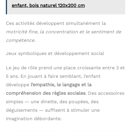
enfant. 【Cadeau parfait】 Si vous cherchez un
ranger, ce jouet permet
enfant, bois naturel 120x200 cm
cadeau merveilleux pour votre petit, vous allez
aux enfants de jouer au
adorer nos jouets éducatifs Montessori. Fabriqués
restaurant, en voiture ou
en blocs de bois, ces jouets sont le cadeau parfait
lors de fêtes. C'est le
Ces activités développent simultanément la
et adorable pour Noël, les anniversaires et la
compagnon de voyage
Journée des enfants, idéal pour les enfants d'âge
idéal. Cadeau Créatif
motricité fine, la concentration et le sentiment de
préscolaire. — Plus que de simples jouets, ce sont
pour Enfants : Ce joli
compétence
.
des cadeaux éducatifs et ludiques.
coffret est un cadeau
parfait pour les
anniversaires, Noël, la
Jeux symboliques et développement social
fête des enfants, Pâques
et autres fêtes, pour les
Le jeu de rôle prend une place croissante entre 3 et
enfants de 1 à 4 ans. Bien
plus qu'un simple jouet,
5 ans. En jouant à faire semblant, l’enfant
c'est un outil d'éveil de
qualité qui favorise
développe
l’empathie, le langage et la
l'interaction parent-
compréhension des règles sociales
. Des accessoires
enfant et réduit le temps
passé devant les écrans.
simples — une dinette, des poupées, des
Un choix précieux pour
l'éveil des tout-petits.
déguisements — suffisent à stimuler une
imagination débordante.