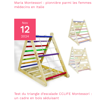
enfants seront ravis de
Maria Montessori : pionnière parmi les femmes
recevoir ce cadeau
médecins en Italie
d'anniversaire ou de Noël.
Nov
12
2024
Test du triangle d’escalade CCLIFE Montessori :
un cadre en bois séduisant