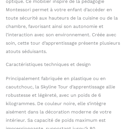
optique. Ce mobilier inspiré de la pédagogie
expériences heureuses
Montessori permet à votre enfant d’accéder en
et en jeu pour les
enfants. Grâce à son
toute sécurité aux hauteurs de la cuisine ou de la
hauteur réglable avec
chambre, favorisant ainsi son autonomie et
trois niveaux adaptés à
la taille de l’enfant et à
l’interaction avec son environnement. Créée avec
une protection
soin, cette tour d’apprentissage présente plusieurs
supplémentaire sous
atouts séduisants.
forme d’une barre de
sécurité, la tour
Caractéristiques techniques et design
d'apprentissage Skyline
assure un jeu sans
souci aux petits
Principalement fabriquée en plastique ou en
découvreurs. La
caoutchouc, la Skyline Tour d’apprentissage allie
protection solide de la
plateforme avec une vis
robustesse et légèreté, avec un poids de 6
assure la sécurité
kilogrammes. De couleur noire, elle s’intègre
supplémentaire. La tour
aisément dans la décoration moderne de votre
d'apprentissage est
excellente pour les
intérieur. Sa capacité de poids maximum est
enfants à partir de l’âge
impressionnante, supportant jusqu’à 80