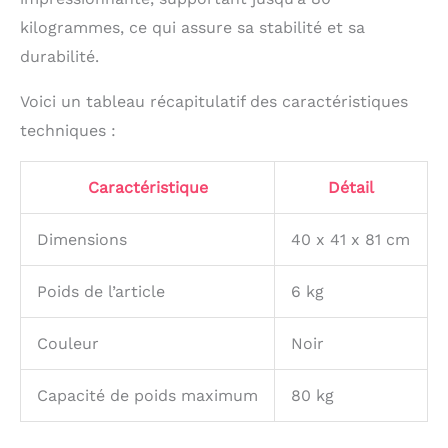
de 1 an, il convient tant
kilogrammes, ce qui assure sa stabilité et sa
à l’usage en cuisine, à la
salle de bain qu’en tant
durabilité.
que meuble la chambre
bébé. Puisque votre
Voici un tableau récapitulatif des caractéristiques
bébé peut avoir besoin
techniques :
d’une autre hauteur en
cuisine, d’une autre à la
salle de bain et d’une
Caractéristique
Détail
autre à la salle de
séjour, la tour
d'apprentissage permet
Dimensions
40 x 41 x 81 cm
d'adapter la hauteur au
besoin courant. La tour
Poids de l’article
6 kg
d'apprentissage a été
fabriquée à la main sur
le territoire de l’UE à
Couleur
Noir
partir des meilleurs
matériaux disponibles
Capacité de poids maximum
80 kg
sur le marché. Sa
construction légère
assure la facilite