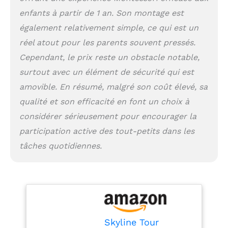
que meuble la chambre
enfants à partir de 1 an. Son montage est
bébé. Puisque votre
également relativement simple, ce qui est un
bébé peut avoir besoin
d’une autre hauteur en
réel atout pour les parents souvent pressés.
cuisine, d’une autre à la
Cependant, le prix reste un obstacle notable,
salle de bain et d’une
surtout avec un élément de sécurité qui est
autre à la salle de
séjour, la tour
amovible. En résumé, malgré son coût élevé, sa
d'apprentissage permet
qualité et son efficacité en font un choix à
d'adapter la hauteur au
besoin courant. La tour
considérer sérieusement pour encourager la
d'apprentissage a été
participation active des tout-petits dans les
fabriquée à la main sur
tâches quotidiennes.
le territoire de l’UE à
partir des meilleurs
matériaux disponibles
sur le marché. Sa
construction légère
assure la facilite
d’utilisation et la
Skyline Tour
praticité au milieu