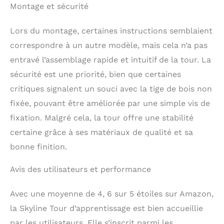
Montage et sécurité
d’utilisation et la
praticité au milieu
Lors du montage, certaines instructions semblaient
domestique. Montage
facile : Le montage de
correspondre à un autre modèle, mais cela n’a pas
la tour d'apprentissage
entravé l’assemblage rapide et intuitif de la tour. La
est facile et rapide. Son
assemblage est un pur
sécurité est une priorité, bien que certaines
plaisir, d'autant plus
critiques signalent un souci avec la tige de bois non
qu’une instruction de
fixée, pouvant être améliorée par une simple vis de
montage intuitive est
jointe au kit et que vous
fixation. Malgré cela, la tour offre une stabilité
recevrez tous les
certaine grâce à ses matériaux de qualité et sa
éléments nécessaires,
bonne finition.
les vis et une clé de
serrage.
Avis des utilisateurs et performance
Avec une moyenne de 4, 6 sur 5 étoiles sur Amazon,
la Skyline Tour d’apprentissage est bien accueillie
par les utilisateurs. Elle s’inscrit parmi les