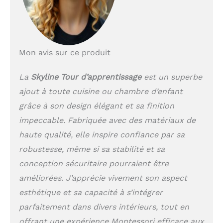
enfants. Grâce à son
hauteur réglable avec
trois niveaux adaptés à
la taille de l’enfant et à
une protection
Mon avis sur ce produit
supplémentaire sous
forme d’une barre de
sécurité, la tour
La
Skyline Tour d’apprentissage
est un superbe
d'apprentissage Skyline
ajout à toute cuisine ou chambre d’enfant
assure un jeu sans
grâce à son design élégant et sa finition
souci aux petits
découvreurs. La
impeccable. Fabriquée avec des matériaux de
protection solide de la
haute qualité, elle inspire confiance par sa
plateforme avec une vis
assure la sécurité
robustesse, même si sa stabilité et sa
supplémentaire. La tour
conception sécuritaire pourraient être
d'apprentissage est
améliorées. J’apprécie vivement son aspect
excellente pour les
enfants à partir de l’âge
esthétique et sa capacité à s’intégrer
de 1 an, il convient tant
parfaitement dans divers intérieurs, tout en
à l’usage en cuisine, à la
offrant une expérience Montessori efficace aux
salle de bain qu’en tant