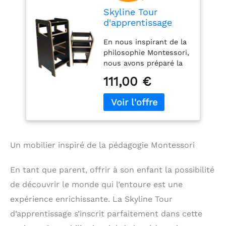
Skyline Tour
d'apprentissage
d'observation
En nous inspirant de la
Enfant Montessori
philosophie Montessori,
Pliable Chaise
nous avons préparé la
Réglable en
tour d'apprentissage en
Hauteur à partir de
111,00 €
vue de rendre possible
1 an Learning Tower
à l’enfant le
Meubles d'intérieur
développement des
Chambre d'enfant
capacités motrices, de
Kitchen Helper Noir
la coordination œil-
main et de la créativité.
Un mobilier inspiré de la pédagogie Montessori
À partir de la
préparation du
déjeuner, jusqu’au
En tant que parent, offrir à son enfant la possibilité
lavage de la vaisselle ou
de découvrir le monde qui l’entoure est une
la cuisson, la tour
expérience enrichissante. La Skyline Tour
d'apprentissage
transforme les tâches
d’apprentissage s’inscrit parfaitement dans cette
quotidiennes en