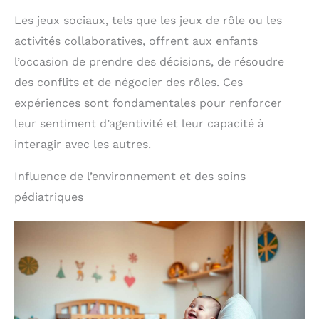
opérations dans la rangée
du bas. Et sur le panneau
Les jeux sociaux, tels que les jeux de rôle ou les
des chiffres, ils peuvent
activités collaboratives, offrent aux enfants
compter avec leurs
doigts. Combien y a-t-il
l’occasion de prendre des décisions, de résoudre
d'animaux bruns? Busy
des conflits et de négocier des rôles. Ces
board bebe
DÉVELOPPEMENT DES
expériences sont fondamentales pour renforcer
COMPÉTENCES ET DES
CAPACITÉS COGNITIVES -
leur sentiment d’agentivité et leur capacité à
Grâce au valise
interagir avec les autres.
Montessori, les enfants
apprendront en jouant et
développeront leurs
Influence de l’environnement et des soins
compétences motricité
pédiatriques
fine. Son format de
mallette avec poignées en
fait un jouet organisé, et
pour le fermer, il suffit de
le boutonner. Jouet
voyage pour partir en
voiture comme
alternative aux écrans
mobiles et profiter
d'heures de