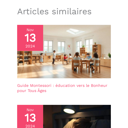
Articles similaires
Nov
13
2024
Guide Montessori : éducation vers le Bonheur
pour Tous Âges
Nov
13
2024