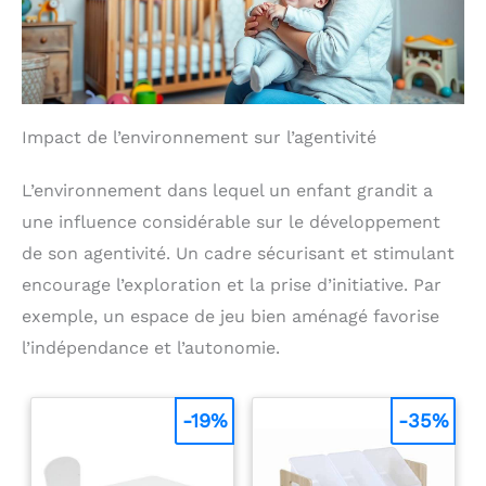
divertissement. Jouet
bebe et jouets enfantS
JOUET EN FEUTRE AVEC
VELCRO - Jouets pour
enfants fabriqués à partir
de matériaux doux et
délicats, parfaits pour les
Impact de l’environnement sur l’agentivité
tout-fillesits. Astuce
utile: pour que les pièces
adhèrent mieux au
L’environnement dans lequel un enfant grandit a
panneau sensoriel,
une influence considérable sur le développement
appuyez dessus avec un
léger mouvement vers le
de son agentivité. Un cadre sécurisant et stimulant
haut et vers le bas ou
encourage l’exploration et la prise d’initiative. Par
latéralement. De cette
manière, elles ne
exemple, un espace de jeu bien aménagé favorise
bougeront pas ou ne
tomberont pas. Vous
l’indépendance et l’autonomie.
pouvez les mettre et les
enlever autant de fois
que vous le souhaitez !
-19%
-35%
Cadeau garcon fille
JOUETS ADAPTÉS AUX
TOUT-PETITS - Le busy
board montessori est