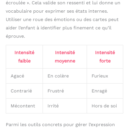
écroulée ». Cela valide son ressenti et lui donne un
transparent avec un design étanche et durable et
comme cadeau
une surface lisse sans bavures, ce qui ne nuira pas
d’anniversaire, activité
vocabulaire pour exprimer ses états internes.
à votre santé. Il a une épaisseur de surface élevée
Montessori, ressource
et n'est pas facile à casser. 【Application】Qu'il
Utiliser une roue des émotions ou des cartes peut
pour coin calme ou jouet
s'agisse d'enfants, d'adultes ou de personnes âgées,
de relaxation pour
aider l’enfant à identifier plus finement ce qu’il
nos minuteurs sensoriels liquides conviennent à
enfants.
tous ceux qui recherchent une activité apaisante.
éprouve.
Ils sont parfaits pour être utilisés comme
équipement sensoriel à la maison ou en classe,
favorisant la concentration et réduisant l'anxiété, le
Intensité
Intensité
Intensité
jouet apaisant parfait pour les enfants.
faible
moyenne
forte
Agacé
En colère
Furieux
Contrarié
Frustré
Enragé
Mécontent
Irrité
Hors de soi
Parmi les outils concrets pour gérer l’expression