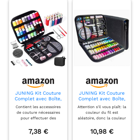
JUNING Kit Couture
JUNING Kit Couture
Complet avec Boîte,
Complet avec Boîte,
Premium Couture
Premium Couture
Contient les accessoires
Attention s'il vous plaît: la
Accessoires, Set de
Accessoires, Set de
de couture nécessaires
couleur du fil est
Couture pour Voyage
Couture pour Voyage
pour effectuer des
aléatoire, donc la couleur
Famille Maison,
Famille Maison,
réparations de base,
du fil d'aiguille que vous
Applicable au
Applicable au
aiguilles, fils, ciseaux,
recevez peut ne pas être
7,38 €
10,98 €
Travail et à
Travail et à
boutons cachés, outils
la même que l'image.
l'Urgence, S, Noir
l'Urgence,L, Noir