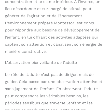
compétences pratiques
possibilité d'exprimer ses
concentration et le calme intérieur. À l’inverse, un
et la participation aux
talents artistiques et son
lieu désordonné et surchargé de stimuli peut
activités quotidiennes.
imagination. Les enfants
C'est un cadeau parfait
peuvent non seulement
générer de l’agitation et de l’énervement.
pour les enfants de 1 à 3
dessiner, mais aussi se
L’environnement préparé Montessori est conçu
ans, encourageant
livrer à des jeux de rôle,
l'indépendance, la
stimulant ainsi leur
pour répondre aux besoins de développement de
créativité et la confiance
créativité et leur
en soi.
imagination. Matériau sûr
l’enfant, en lui offrant des activités adaptées qui
: La tour d'apprentissage
captent son attention et canalisent son énergie de
pour enfants est
fabriquée en bois de
manière constructive.
haute qualité. Sa
construction robuste
L’observation bienveillante de l’adulte
garantit stabilité et
durabilité, permettant
aux enfants de l'utiliser
Le rôle de l’adulte n’est pas de diriger, mais de
régulièrement sans risque
de l'abîmer. La Montessori
guider. Cela passe par une observation attentive et
learning tower convient
sans jugement de l’enfant. En observant, l’adulte
aux enfants dès 1 an et
supporte jusqu'à 50 kg.
peut comprendre les véritables besoins, les
Cadeau idéal pour les
enfants : Parfaite pour
périodes sensibles que traverse l’enfant et les
apprendre, dessiner et