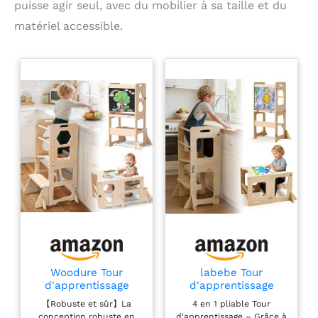
puisse agir seul, avec du mobilier à sa taille et du
matériel accessible.
Woodure Tour
labebe Tour
d'apprentissage
d'apprentissage
Montessori 4 en 1,
pour Enfants,
【Robuste et sûr】La
4 en 1 pliable Tour
Tour d Observation
Montessori Tour d
conception robuste en
d'apprentissage – Grâce à