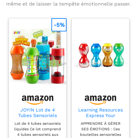
même et de laisser la tempête émotionnelle passer.
-5%
JOYIN Lot de 4
Learning Resources
Tubes Sensoriels
Express Your
Liquides, Bouteille
Feelings® Bouteilles
Lot de 4 tubes sensoriels
APPRENDRE À GÉRER
Sensorielle pour
Sensorielles
liquides Ce lot comprend
SES ÉMOTIONS : Ces
Enfants dès 3 Ans,
Émotions Jouet
4 tubes sensoriels aux
bouteilles sensorielles
Jouets Fidget Anti-
Sensoriel Enfant