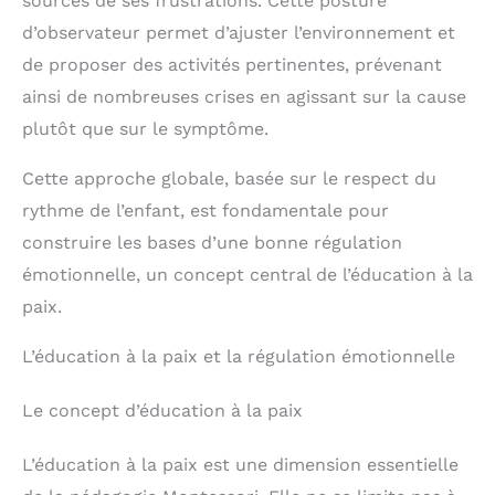
sources de ses frustrations. Cette posture
participer aux activités de
la cuisine, elle favorise la
d’observateur permet d’ajuster l’environnement et
motricité fine et la
de proposer des activités pertinentes, prévenant
participation aux activités
quotidiennes. Elle
ainsi de nombreuses crises en agissant sur la cause
améliore la coordination
œil-main et renforce les
plutôt que sur le symptôme.
muscles des mains et des
doigts. La Tour d
Cette approche globale, basée sur le respect du
Observation Montessori
offre aux enfants une
rythme de l’enfant, est fondamentale pour
merveilleuse opportunité
construire les bases d’une bonne régulation
d'apprentissage. Vos
enfants seront ravis de
émotionnelle, un concept central de l’éducation à la
recevoir ce cadeau
d'anniversaire ou de Noël.
paix.
L’éducation à la paix et la régulation émotionnelle
Le concept d’éducation à la paix
L’éducation à la paix est une dimension essentielle