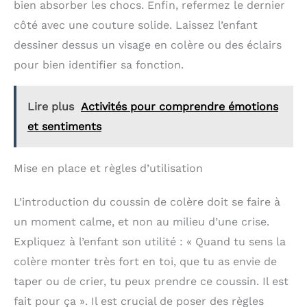
l'utiliser pour l'art, idéal pour les réparations faciles
bien absorber les chocs. Enfin, refermez le dernier
et les petites modifications Usage polyvalent : Vous
côté avec une couture solide. Laissez l’enfant
pouvez utiliser notre aiguille et fil pour coudre des
vêtements et du bricolage, contient quelques
dessiner dessus un visage en colère ou des éclairs
boutons de réparation d'urgence, réparation
quotidienne, réparation en voyage et à la maison.
pour bien identifier sa fonction.
Amélioration de la capacité manuelle sous la
supervision des parents. Cette trousse de couture
parfaite peut se glisser dans une valise, une
Lire plus
Activités pour comprendre émotions
mallette, un bureau, un tiroir ou une voiture Un
cadeau de couture très pratique : Parfait pour les
et sentiments
mères, les grands-mères, les étudiants, les
voyageurs en sac à dos, les amateurs d'artisanat, les
passionnés de bricolage, les enfants mignons, les
Mise en place et règles d’utilisation
passionnés de couture ou tous ceux qui ont besoin
d'un kit de couture fiable. Favorisez l'autosuffisance
et la créativité de tout le monde avec ce mini kit
L’introduction du coussin de colère doit se faire à
polyvalent
un moment calme, et non au milieu d’une crise.
Expliquez à l’enfant son utilité : « Quand tu sens la
colère monter très fort en toi, que tu as envie de
taper ou de crier, tu peux prendre ce coussin. Il est
fait pour ça ». Il est crucial de poser des règles