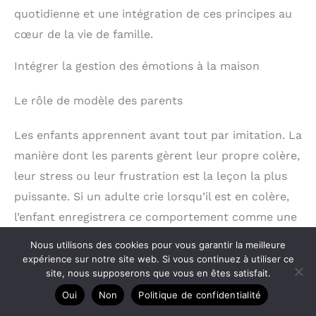
quotidienne et une intégration de ces principes au
cœur de la vie de famille.
Intégrer la gestion des émotions à la maison
Le rôle de modèle des parents
Les enfants apprennent avant tout par imitation. La
manière dont les parents gèrent leur propre colère,
leur stress ou leur frustration est la leçon la plus
puissante. Si un adulte crie lorsqu’il est en colère,
l’enfant enregistrera ce comportement comme une
norme. S’efforcer de verbaliser ses propres
Nous utilisons des cookies pour vous garantir la meilleure
émotions (« Je me sens énervé en ce moment, j’ai
expérience sur notre site web. Si vous continuez à utiliser ce
site, nous supposerons que vous en êtes satisfait.
besoin de respirer un peu ») est un exemple
Oui
Non
Politique de confidentialité
concret et inestimable pour l’enfant.