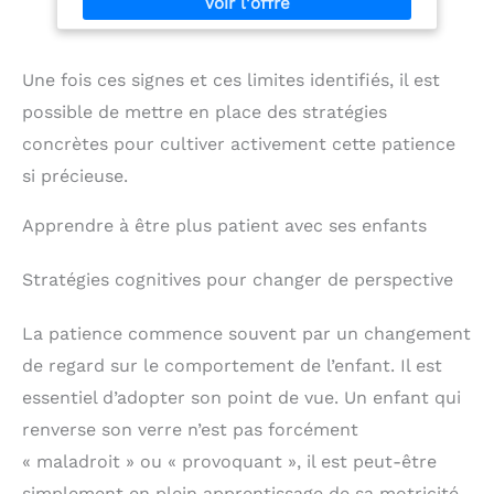
durablement. Impression à partir d’encres végétales
et une poche intérieure
sans alcool, diluées à l’eau, conformes aux
extensible à l'arrière pour
directives européennes REACH. Sans acide, au pH
ranger des papiers
neutre. Convient aux vegans.
volants, des reçus ou des
Une fois ces signes et ces limites identifiés, il est
cartes de visite. Carnet A5
polyvalent : le format A5
possible de mettre en place des stratégies
classique est parfait pour
concrètes pour cultiver activement cette patience
transporter dans votre
sac, prêt pour toutes les
si précieuse.
occasions. Que vous ayez
besoin d'un carnet de
Apprendre à être plus patient avec ses enfants
notes fiable pour les
réunions, d'un journal de
voyage pour vos
Stratégies cognitives pour changer de perspective
aventures, ou d'un
espace dédié à vos
pensées, ce carnet à
La patience commence souvent par un changement
lignes est un excellent
de regard sur le comportement de l’enfant. Il est
tout-en-un. Excellent
rapport qualité/prix et
essentiel d’adopter son point de vue. Un enfant qui
polyvalence : le cadeau
idéal pour toutes les
renverse son verre n’est pas forcément
occasions. Avec son
« maladroit » ou « provoquant », il est peut-être
design intemporel et ses
caractéristiques
simplement en plein apprentissage de sa motricité