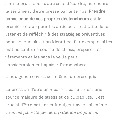
emporter leurs jouets
sera le bruit, pour d’autres le désordre, ou encore
préférés avec eux ou les
le sentiment d’être pressé par le temps.
Prendre
partager avec leurs amis.
conscience de ses propres déclencheurs
est la
première étape pour les anticiper. Il est utile de les
lister et de réfléchir à des stratégies préventives
pour chaque situation identifiée. Par exemple, si les
matins sont une source de stress, préparer les
vêtements et les sacs la veille peut
considérablement apaiser l’atmosphère.
L’indulgence envers soi-même, un prérequis
La pression d’être un « parent parfait » est une
source majeure de stress et de culpabilité. Il est
crucial d’être patient et indulgent avec soi-même.
Tous les parents perdent patience un jour ou