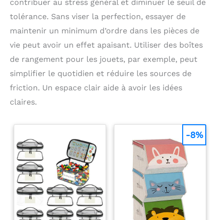
contribuer au stress général et diminuer le seuil de
Avec son forme de
pétale, ses courbes
tolérance. Sans viser la perfection, essayer de
gracieuses et son
maintenir un minimum d’ordre dans les pièces de
revêtement en teddy
boucé doux associé à des
vie peut avoir un effet apaisant. Utiliser des boîtes
pieds dorés, ce fauteuil
de rangement pour les jouets, par exemple, peut
de coiffeuse respire le
style et l’élégance
simplifier le quotidien et réduire les sources de
classique. Idéale comme
chaise de coiffeuse,
friction. Un espace clair aide à avoir les idées
chaise de salle à manger
claires.
ou chaise de salon.
-8%