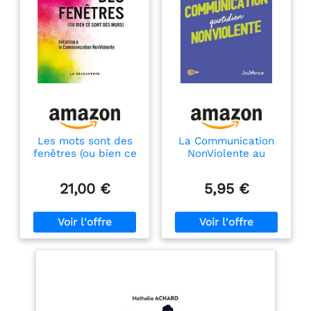
Les mots sont des
La Communication
fenêtres (ou bien ce
NonViolente au
sont des murs):
quotidien
Initiation à la
21,00 €
5,95 €
Communication
NonViolente