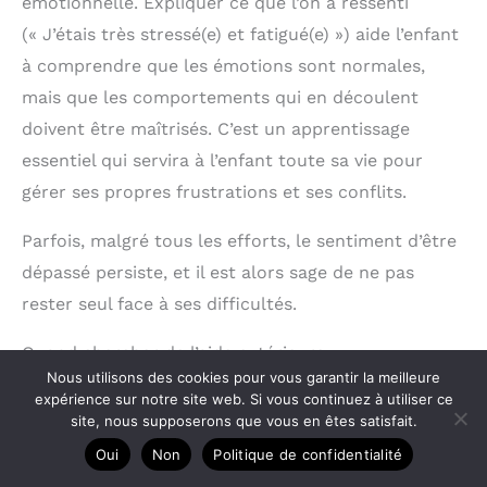
émotionnelle. Expliquer ce que l’on a ressenti
(« J’étais très stressé(e) et fatigué(e) ») aide l’enfant
à comprendre que les émotions sont normales,
mais que les comportements qui en découlent
doivent être maîtrisés. C’est un apprentissage
essentiel qui servira à l’enfant toute sa vie pour
gérer ses propres frustrations et ses conflits.
Parfois, malgré tous les efforts, le sentiment d’être
dépassé persiste, et il est alors sage de ne pas
rester seul face à ses difficultés.
Quand chercher de l’aide extérieure
Nous utilisons des cookies pour vous garantir la meilleure
expérience sur notre site web. Si vous continuez à utiliser ce
Les signaux d’alerte à ne pas ignorer
site, nous supposerons que vous en êtes satisfait.
Oui
Non
Politique de confidentialité
Une bonne pratique est de reconnaître les