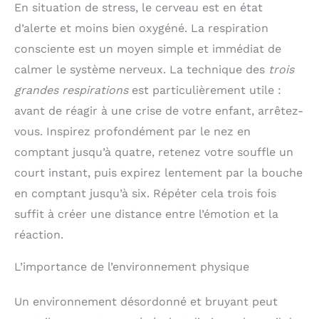
【POLYVALENCE】La chaise s'intègre dans de
En situation de stress, le cerveau est en état
assurant stabilité et
et ajustez les pieds avec
nombreuses pièces, dans la salle à manger comme
excellente capacité de
patins réglables. En
d’alerte et moins bien oxygéné. La respiration
chaise pour les repas, dans la chambre comme
charge. Les protections
seulement 15 minutes,
chaise de coiffeuse, dans la zone de réception
de sol réglables incluses
profitez-en pleinement
consciente est un moyen simple et immédiat de
comme fauteuil de salon
protègent les sols
calmer le système nerveux. La technique des
trois
délicats des rayures et
permettent un
grandes respirations
est particulièrement utile :
fonctionnement
avant de réagir à une crise de votre enfant, arrêtez-
silencieux. TISSU EN
TEDDY BOUCÉ DE HAUTE
vous. Inspirez profondément par le nez en
QUALITÉ: Ce fauteuil de
salon/cuisine rembourré,
comptant jusqu’à quatre, retenez votre souffle un
avec dossier, accoudoirs
court instant, puis expirez lentement par la bouche
et pieds en métal, est
revêtu d’un teddy boucé
en comptant jusqu’à six. Répéter cela trois fois
de haute qualité,
résistant aux déchirures,
suffit à créer une distance entre l’émotion et la
non pelucheux et grand
réaction.
teint. L'assise rembourrée
de 10cm d'épaisseur est
remplie de mousse haute
L’importance de l’environnement physique
densité, offrant un
confort et une douceur
Un environnement désordonné et bruyant peut
exceptionnels. FAUTEUIL
COIFFEUSE ÉLÉGANT: