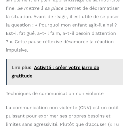
pratiques, ce carnet
exécutif constitue un
fine.
Se mettre à sa place
permet de dédramatiser
cadeau attentionné et
la situation. Avant de réagir, il est utile de se poser
impressionnant pour les
collègues, les amis, les
la question : « Pourquoi mon enfant agit-il ainsi ?
diplômés ou toute
Est-il fatigué, a-t-il faim, a-t-il besoin d’attention
personne qui apprécie le
pouvoir de l'écriture.
? ». Cette pause réflexive désamorce la réaction
impulsive.
Lire plus
Activité : créer votre jarre de
gratitude
Techniques de communication non violente
La communication non violente (CNV) est un outil
puissant pour exprimer ses propres besoins et
limites sans agressivité. Plutôt que d’accuser (« Tu