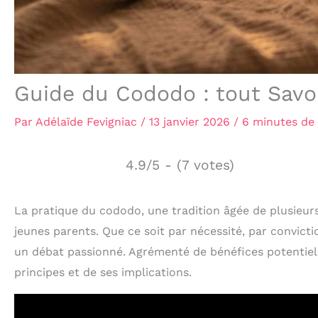
Guide du Cododo : tout Savo
Par
Adélaïde Fevigniac
/
13 janvier 2026
/
6 minutes de 
4.9/5 - (7 votes)
La pratique du cododo, une tradition âgée de plusieurs 
jeunes parents. Que ce soit par nécessité, par convic
un débat passionné. Agrémenté de bénéfices potentiel
principes et de ses implications.