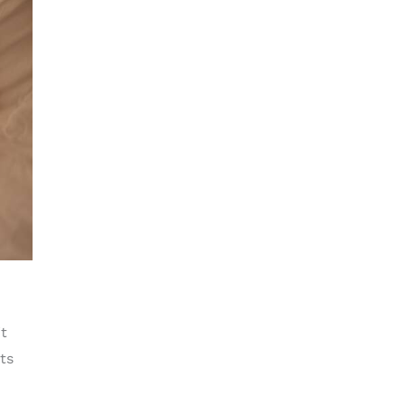
it
ts