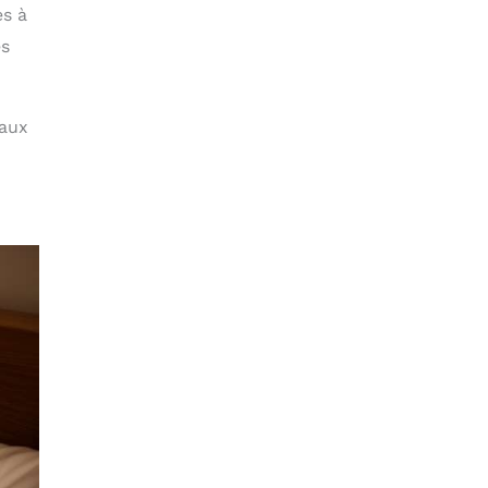
es à
es
 aux