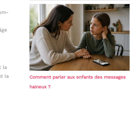
oom-
âge
 la
t la
Comment parler aux enfants des messages
haineux ?