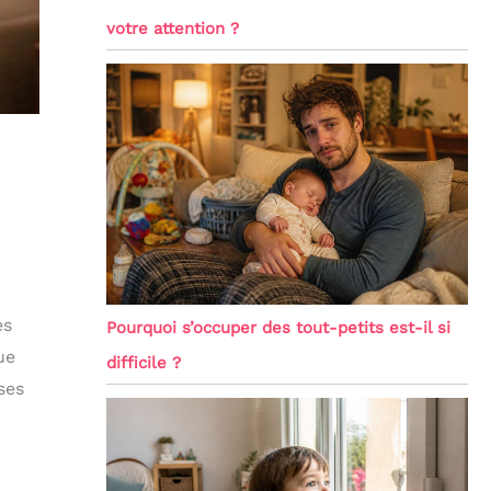
votre attention ?
es
Pourquoi s’occuper des tout-petits est-il si
ue
difficile ?
ses