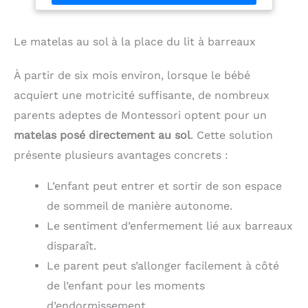
grand tapis en mousse pour bébé est geant
puisqu'il mesure 150x180cm pour 1cm d'épaisseur.
PLIABLE LAVABLE & RÉVERSIBLE Tapis sol bebe
Le matelas au sol à la place du lit à barreaux
double face, facile à transporter en exterieur grace
à sa housse.
ÉDUCATIF & LUDIQUE Tapis d'eveil
À partir de six mois environ, lorsque le bébé
bébé Montessori qui stimule la psycho motricite et
le développement sensoriel de vos enfants grace à
acquiert une motricité suffisante, de nombreux
ses différents designs.
parents adeptes de Montessori optent pour un
matelas posé directement au sol
. Cette solution
présente plusieurs avantages concrets :
L’enfant peut entrer et sortir de son espace
de sommeil de manière autonome.
Le sentiment d’enfermement lié aux barreaux
disparaît.
Le parent peut s’allonger facilement à côté
de l’enfant pour les moments
d’endormissement.