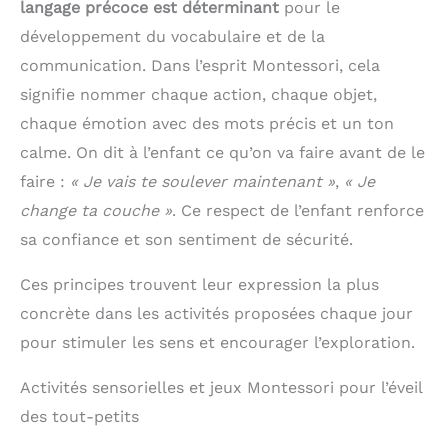
dans l'emballage】:
langage précoce est déterminant
pour le
pour 0-24 mois nouveau-né, nourrisson, filles de
ensemble de 8 sous -
développement du vocabulaire et de la
bébé, les filles de bambin ou les petites filles à
vêtements pour enfants.
porter. Pour le baptême, les bénédictions, les
Chaque paquet contient
communication. Dans l’esprit Montessori, cela
accessoires photo ou l'usure quotidienne sous les
8 impressions différentes
robes ou sur la couche.
signifie nommer chaque action, chaque objet,
pour s'adapter aux choix
quotidiens et au style de
chaque émotion avec des mots précis et un ton
votre enfant.
calme. On dit à l’enfant ce qu’on va faire avant de le
faire :
« Je vais te soulever maintenant »
,
« Je
change ta couche »
. Ce respect de l’enfant renforce
sa confiance et son sentiment de sécurité.
Ces principes trouvent leur expression la plus
concrète dans les activités proposées chaque jour
pour stimuler les sens et encourager l’exploration.
Activités sensorielles et jeux Montessori pour l’éveil
des tout-petits