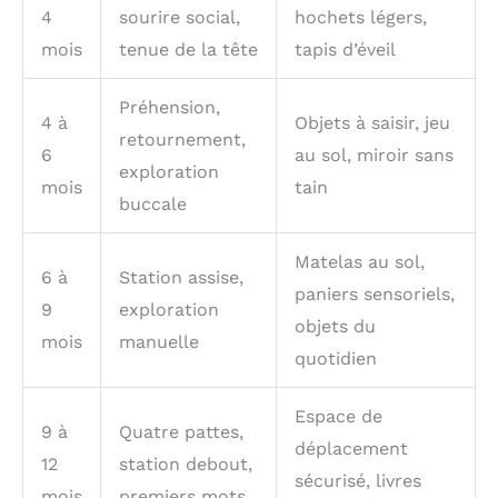
4
sourire social,
hochets légers,
mois
tenue de la tête
tapis d’éveil
Préhension,
4 à
Objets à saisir, jeu
retournement,
6
au sol, miroir sans
exploration
mois
tain
buccale
Matelas au sol,
6 à
Station assise,
paniers sensoriels,
9
exploration
objets du
mois
manuelle
quotidien
Espace de
9 à
Quatre pattes,
déplacement
12
station debout,
sécurisé, livres
mois
premiers mots