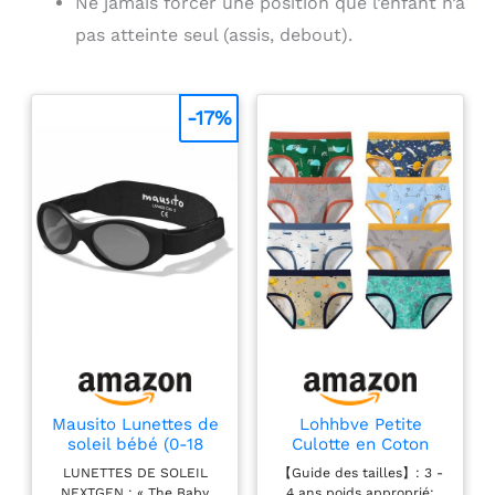
Ne jamais forcer une position que l’enfant n’a
pas atteinte seul (assis, debout).
-17%
Mausito Lunettes de
Lohhbve Petite
soleil bébé (0-18
Culotte en Coton
mois) | Design
pour garçon
LUNETTES DE SOLEIL
【Guide des tailles】: 3 -
flexible avec UV400
Ensemble de 8
NEXTGEN : « The Baby
4 ans poids approprié: