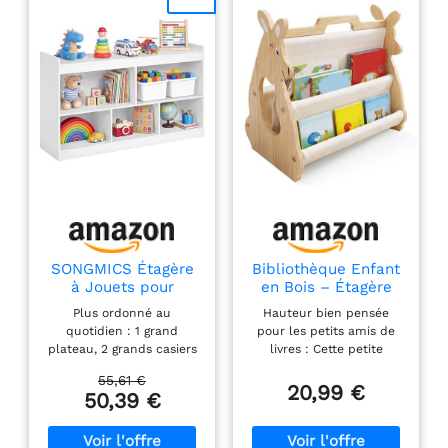
SONGMICS Étagère
Bibliothèque Enfant
à Jouets pour
en Bois – Étagère
Enfants, Meuble de
Montessori pour
Plus ordonné au
Hauteur bien pensée
Rangement Esprit
Bébé et Petit Enfant
quotidien : 1 grand
pour les petits amis de
Montessori, 5
| Petite Bibliothèque
plateau, 2 grands casiers
livres : Cette petite
Compartiments
à Hauteur Adaptée,
et 3 petits casiers pour
bibliothèque d'une
Ouverts, pour
Stable et Sûre
55,61 €
ranger livres, jouets,
hauteur de seulement 37
20,99 €
Chambre d’Enfant,
50,39 €
fournitures et boîtes.
cm est spécialement
Salle de Jeux,
Chaque chose trouve sa
conçue pour les tout-
Salon, 30 x 112,2 x
place sur ce meuble de
petits. La construction