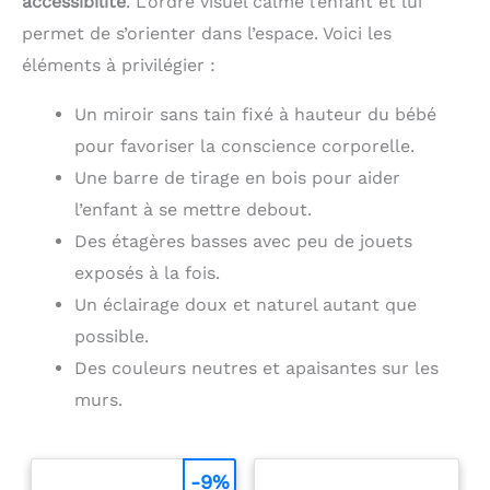
accessibilité
. L’ordre visuel calme l’enfant et lui
rapide au quotidien.
rapide au quotidien.
【AVERTISSEMENTS】 – À
【AVERTISSEMENTS】 – À
permet de s’orienter dans l’espace. Voici les
utiliser uniquement sous
utiliser uniquement sous
éléments à privilégier :
la surveillance d'un
la surveillance d'un
adulte. Le produit n'est
adulte. Le produit n'est
pas un lieu de couchage
pas un lieu de couchage
Un miroir sans tain fixé à hauteur du bébé
et ne remplace pas un
et ne remplace pas un
pour favoriser la conscience corporelle.
matelas pour bébé. Seul
matelas pour bébé. Seul
le coussin est livré, sans
le coussin est livré, sans
Une barre de tirage en bois pour aider
la structure en bois
la structure en bois
illustrée.
illustrée.
l’enfant à se mettre debout.
Des étagères basses avec peu de jouets
exposés à la fois.
Un éclairage doux et naturel autant que
possible.
Des couleurs neutres et apaisantes sur les
murs.
-9%