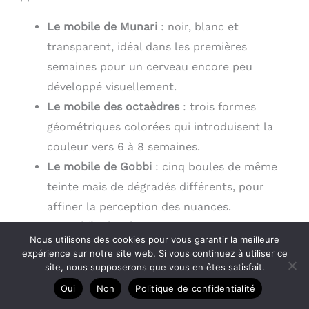
Le mobile de Munari
: noir, blanc et
transparent, idéal dans les premières
semaines pour un cerveau encore peu
développé visuellement.
Le mobile des octaèdres
: trois formes
géométriques colorées qui introduisent la
couleur vers 6 à 8 semaines.
Le mobile de Gobbi
: cinq boules de même
teinte mais de dégradés différents, pour
affiner la perception des nuances.
Le mobile des danseurs
: figures articulées
Nous utilisons des cookies pour vous garantir la meilleure
qui bougent et introduisent la notion de
expérience sur notre site web. Si vous continuez à utiliser ce
mouvement humain.
site, nous supposerons que vous en êtes satisfait.
Oui
Non
Politique de confidentialité