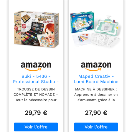
Buki - 5436 -
Maped Creativ -
Professional Studio -
Lumi Board Machine
Trousse à Dessin,
à Dessiner
TROUSSE DE DESSIN
MACHINE À DESSINER :
Noir
Lumineuse -
COMPLÈTE ET NOMADE –
Apprendre à dessiner en
Apprendre à
Tout le nécessaire pour
s'amusant, grâce à la
dessiner
dessiner, colorier et
machine à dessin Lumi
peindre réuni dans une
Board avec projection
29,79 €
27,90 €
pochette pratique avec
lumineuse JOUET POUR
poignée et fermeture
REPRODUIRE DES
éclair. Idéale à la maison
DESSINS : Le jouet est
ou en voyage ! MATÉRIEL
fourni avec 250 modèles