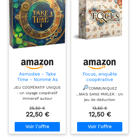
Asmodee - Take
Focus, enquête
Time - Nommé As
coopérative
d'or 2026 Catégorie :
Sherlock Holmes, 2
JEU COOPÉRATIF UNIQUE
COMMUNIQUEZ
Initié - Libellud
joueurs dès 10 ans
: un voyage coopératif
...MAIS SANS PARLER : Un
immersif autour
jeu de déduction
d’horloges mystérieuses
coopératif et addictif
25,50 €
13,50 €
et de cartes illustrées,
pour 2 joueurs. Pour
22,50 €
12,50 €
parfait pour les amateurs
égayer les longues nuits
de jeux de société
d'hiver où les enquêtes
originaux et poétiques.
se font rares, le docteur
COMMUNICATION LIMITEE
Watson a inventé un jeu