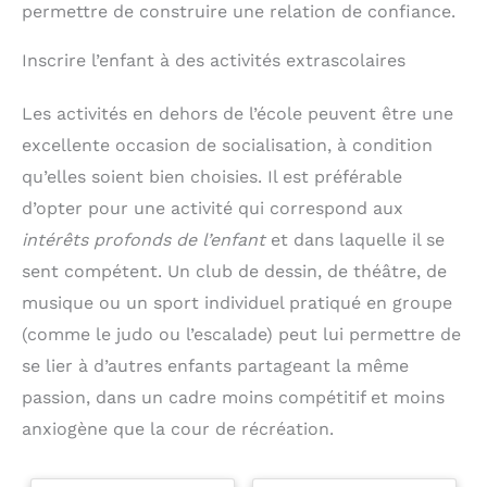
durent environ 15
permettre de construire une relation de confiance.
minutes, ce qui permet
de jouer facilement
Inscrire l’enfant à des activités extrascolaires
plusieurs parties de suite
afin de s'améliorer. Cela
permet aussi de
Les activités en dehors de l’école peuvent être une
comprendre au fur et à
excellente occasion de socialisation, à condition
mesure comment pense
son partenaire pour
qu’elles soient bien choisies. Il est préférable
augmenter les chances
de réussir la partie.
d’opter pour une activité qui correspond aux
intérêts profonds de l’enfant
et dans laquelle il se
sent compétent. Un club de dessin, de théâtre, de
musique ou un sport individuel pratiqué en groupe
(comme le judo ou l’escalade) peut lui permettre de
se lier à d’autres enfants partageant la même
passion, dans un cadre moins compétitif et moins
anxiogène que la cour de récréation.