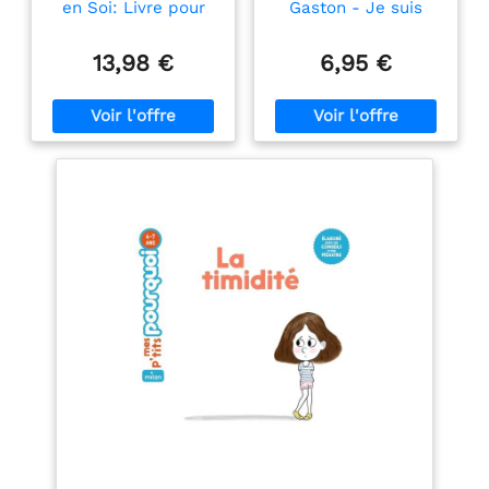
en Soi: Livre pour
Gaston - Je suis
enfants de 7 ans à
timide
12 ans : Histoires
13,98 €
6,95 €
inspirantes,
méthodes efficaces
et exercices
pratiques pour
vaincre la timidité et
gagner confiance en
soi + Quiz et Jeux