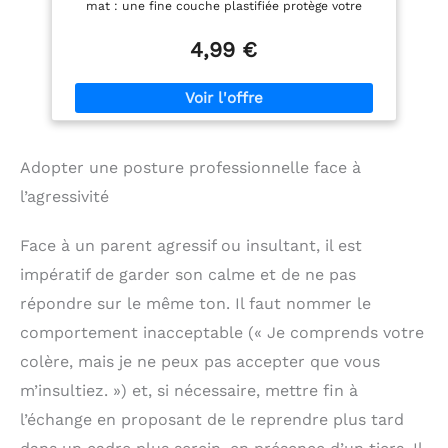
mat : une fine couche plastifiée protège votre
agenda des rayures et de l'usure quotidienne LES +
: Rubrique ''important'' pour les moments
4,99 €
essentiels de la journée - Coins détachables pour
retrouver facilement la dernière page utilisée -
Espace horaire pour noter les rendez-vous PAGES
SPECIFIQUES : Pages de répertoires - Fiches de
cours (histoire, mathématiques, français et langues)
- Cartes géographiques et plan du métro parisien
Adopter une posture professionnelle face à
CERTIFICATIONS : PEFC (fibres de papier issues de
forêts gérées durablement) - Imprim'vert
l’agressivité
(impression respectueuse de l'environnement).
Fabriqué en France
Face à un parent agressif ou insultant, il est
impératif de garder son calme et de ne pas
répondre sur le même ton. Il faut nommer le
comportement inacceptable (« Je comprends votre
colère, mais je ne peux pas accepter que vous
m’insultiez. ») et, si nécessaire, mettre fin à
l’échange en proposant de le reprendre plus tard