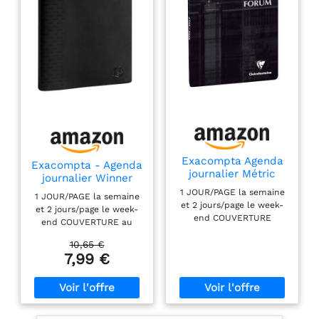
Exacompta Agenda
Exacompta - Agenda
journalier Métric
journalier Winner
12x17cm - Août 2026
12x17cm - Août 2026
1 JOUR/PAGE la semaine
1 JOUR/PAGE la semaine
à juil 2027 Noir
à juil 2027 Noir
et 2 jours/page le week-
et 2 jours/page le week-
end COUVERTURE
end COUVERTURE au
cartonnée imprimée.
toucher doux - Look
10,65 €
Pelliculage brillant : une
classique - AMOVIBLE :
7,99 €
fine couche plastique
elle vous permet de
protège votre agenda des
changer uniquement
rayures et d'un usage
l'intérieur de votre
intersif LES + : Rubrique
agenda chaque année
''important'' pour les
LES + : Rubrique