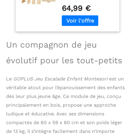
multifonctionnel est
réversible,
64,99 €
livré avec un
Toboggan, Bascule,
marchepied et une
Tabouret Enfant
rampe, permettant aux
pour 3 Ans+ Charge
enfants de l'utiliser
60KG
comme rampe
d'escalade, long
Un compagnon de jeu
toboggan, balançoire à
bascule, échelle
évolutif pour les tout-petits
d'escalade, tabouret à 2
marches ou même
chaise avec dossier. De
Le
GOPLUS Jeu Escalade Enfant Montesori
est un
nombreux modes de jeu
répondront aux
véritable atout pour l’épanouissement des enfants
différents besoins des
dès leur plus jeune âge. Ce module de jeu, conçu
tout-petits
Tabouret
principalement en bois, propose une approche
avec marches réglables
: Comme il y a de
ludique et éducative. Avec ses dimensions
nombreux trous pré-
compactes de 60 x 59 x 60 cm et son poids léger
percés des deux côtés
de 13 kg, il s’intègre facilement dans n’importe
du tabouret, les