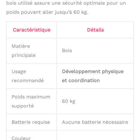
bois utilisé assure une sécurité optimale pour un
tranchants et des
poids pouvant aller jusqu’à 60 kg.
bavures, notre planche
plus épaisse avec des
bords lisses et sans
Caractéristique
Détails
bavures est plus sûre à
utiliser.
Cadeau
amusant et éducatif
Matière
Bois
pour les enfants : Les
principale
jouets d'escalade
donneront aux tout-
Usage
Développement physique
petits et aux enfants
d'âge préscolaire une
recommandé
et coordination
opportunité importante
de développer leurs
Poids maximum
capacités motrices, leur
60 kg
capacité d'équilibre, leur
supporté
capacité d'escalade et
leur coordination
Batterie requise
Aucune batterie nécessaire
mains-pieds. Le
grimpeur avec rampe
est le meilleur cadeau
Couleur