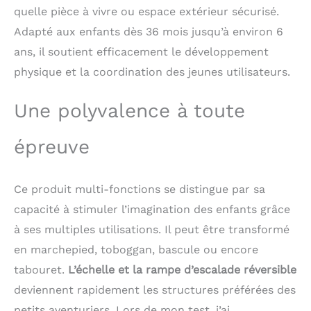
marches et les barres
quelle pièce à vivre ou espace extérieur sécurisé.
peuvent être ajustées à
Adapté aux enfants dès 36 mois jusqu’à environ 6
différentes hauteurs
selon les besoins. En
ans, il soutient efficacement le développement
plus d'être utilisé
physique et la coordination des jeunes utilisateurs.
comme escabeau, il
peut être facilement
Une polyvalence à toute
transformé en échelle
d'escalade ou en siège.
Rampe d'escalade
épreuve
réversible : La rampe
réversible est facile à
détacher et à fixer sur
Ce produit multi-fonctions se distingue par sa
les barres. Placez
capacité à stimuler l’imagination des enfants grâce
horizontalement la
rampe d'escalade et elle
à ses multiples utilisations. Il peut être transformé
devient la bascule.
en marchepied, toboggan, bascule ou encore
Retournez la rampe
d'escalade et elle se
tabouret.
L’échelle et la rampe d’escalade réversible
transforme en
deviennent rapidement les structures préférées des
toboggan. Grâce aux
petits aventuriers. Lors de mon test, j’ai