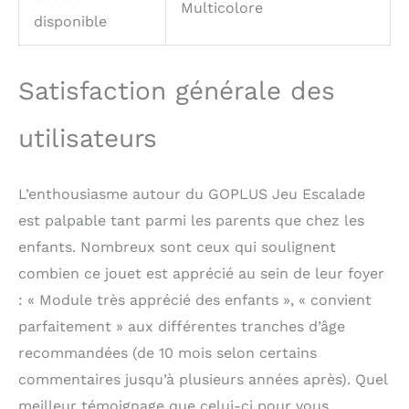
Multicolore
pour les enfants âgés
disponible
de 3 ans et plus.
Satisfaction générale des
utilisateurs
L’enthousiasme autour du GOPLUS Jeu Escalade
est palpable tant parmi les parents que chez les
enfants. Nombreux sont ceux qui soulignent
combien ce jouet est apprécié au sein de leur foyer
: « Module très apprécié des enfants », « convient
parfaitement » aux différentes tranches d’âge
recommandées (de 10 mois selon certains
commentaires jusqu’à plusieurs années après). Quel
meilleur témoignage que celui-ci pour vous