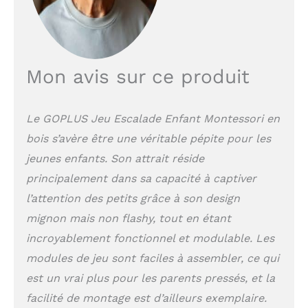
: Comme il y a de
nombreux trous pré-
percés des deux côtés
du tabouret, les
marches et les barres
Mon avis sur ce produit
peuvent être ajustées à
différentes hauteurs
selon les besoins. En
Le GOPLUS Jeu Escalade Enfant Montessori en
plus d'être utilisé
bois s’avère être une véritable pépite pour les
comme escabeau, il
peut être facilement
jeunes enfants. Son attrait réside
transformé en échelle
principalement dans sa capacité à captiver
d'escalade ou en siège.
l’attention des petits grâce à son design
Rampe d'escalade
réversible : La rampe
mignon mais non flashy, tout en étant
réversible est facile à
incroyablement fonctionnel et modulable. Les
détacher et à fixer sur
modules de jeu sont faciles à assembler, ce qui
les barres. Placez
horizontalement la
est un vrai plus pour les parents pressés, et la
rampe d'escalade et elle
facilité de montage est d’ailleurs exemplaire.
devient la bascule.