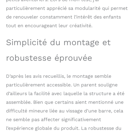
inclinaisons réglables,
vous pouvez régler le
particulièrement apprécié sa modularité qui permet
niveau de difficulté
de renouveler constamment l’intérêt des enfants
souhaité qui convient à
tout en encourageant leur créativité.
votre bébé : niveau
supérieur ou niveau
inférieur.
Simplicité du montage et
Construction sûre et
fiable : Sélectionné en
robustesse éprouvée
bois de pin et peinture
sûre, le jouet d'escalade
est durable, inodore et
D’après les avis recueillis, le montage semble
sans BPA.
Contrairement aux
particulièrement accessible. Un parent souligne
barres faciles à casser,
d’ailleurs la facilité avec laquelle la structure a été
nos barres en bois
robustes garantissent
assemblée. Bien que certains aient mentionné une
une grande résistance,
difficulté mineure liée au vissage d’une barre, cela
avec une capacité de
ne semble pas affecter significativement
charge totale de 60 kg.
Comparée aux planches
l’expérience globale du produit. La robustesse du
fines avec des bords