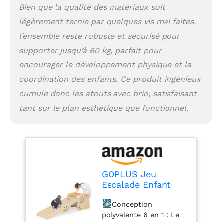
Retournez la rampe
Bien que la qualité des matériaux soit
d'escalade et elle se
légèrement ternie par quelques vis mal faites,
transforme en
l’ensemble reste robuste et sécurisé pour
toboggan. Grâce aux
inclinaisons réglables,
supporter jusqu’à 60 kg, parfait pour
vous pouvez régler le
encourager le développement physique et la
niveau de difficulté
souhaité qui convient à
coordination des enfants. Ce produit ingénieux
votre bébé : niveau
cumule donc les atouts avec brio, satisfaisant
supérieur ou niveau
tant sur le plan esthétique que fonctionnel.
inférieur.
Construction sûre et
fiable : Sélectionné en
bois de pin et peinture
sûre, le jouet d'escalade
est durable, inodore et
sans BPA.
GOPLUS Jeu
Contrairement aux
Escalade Enfant
barres faciles à casser,
Montesori en Boisa
nos barres en bois
Conception
Marchepied,
robustes garantissent
polyvalente 6 en 1 : Le
Échelle et Rampe