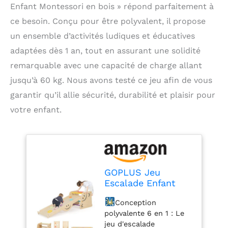
Enfant Montessori en bois » répond parfaitement à
ce besoin. Conçu pour être polyvalent, il propose
un ensemble d’activités ludiques et éducatives
adaptées dès 1 an, tout en assurant une solidité
remarquable avec une capacité de charge allant
jusqu’à 60 kg. Nous avons testé ce jeu afin de vous
garantir qu’il allie sécurité, durabilité et plaisir pour
votre enfant.
GOPLUS Jeu
Escalade Enfant
Montesori en Boisa
Conception
Marchepied,
polyvalente 6 en 1 : Le
Échelle et Rampe
jeu d'escalade
d'escalade