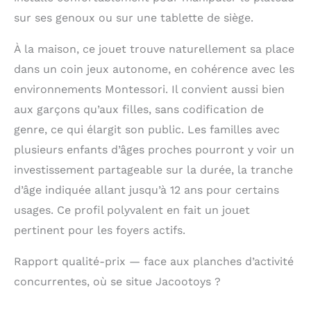
garçons : les tout-
sur ses genoux ou sur une tablette de siège.
petits apprennent à
jouer avec le plateau
À la maison, ce jouet trouve naturellement sa place
de jeu, à
dans un coin jeux autonome, en cohérence avec les
communiquer avec les
personnes les plus
environnements Montessori. Il convient aussi bien
importantes autour
aux garçons qu’aux filles, sans codification de
d'eux et à jouer avec
genre, ce qui élargit son public. Les familles avec
les enfants, ce qui est
une bonne interaction
plusieurs enfants d’âges proches pourront y voir un
parent-enfant et est
investissement partageable sur la durée, la tranche
très utile pour la
croissance des
d’âge indiquée allant jusqu’à 12 ans pour certains
enfants. C'est aussi le
usages. Ce profil polyvalent en fait un jouet
cadeau parfait pour
pertinent pour les foyers actifs.
les jeunes enfants. Un
excellent choix de
cadeau pour les
Rapport qualité-prix — face aux planches d’activité
anniversaires, Noël,
concurrentes, où se situe Jacootoys ?
les vacances, les
réunions de famille et