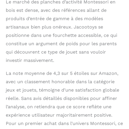
Le marché des planches d’activité Montessori en
la fête des enfants.
Garantie de service : la
bois est dense, avec des références allant de
satisfaction du client
produits d’entrée de gamme à des modèles
est notre plus grande
artisanaux bien plus onéreux. Jacootoys se
motivation, si vous
avez des questions
positionne dans une fourchette accessible, ce qui
sur ce bébé push-
constitue un argument de poids pour les parents
walker, n'hésitez pas à
nous contacter.
qui découvrent ce type de jouet sans vouloir
investir massivement.
La note moyenne de 4,3 sur 5 étoiles sur Amazon,
avec un classement honorable dans la catégorie
jeux et jouets, témoigne d’une satisfaction globale
réelle. Sans avis détaillés disponibles pour affiner
l’analyse, on retiendra que ce score reflète une
expérience utilisateur majoritairement positive.
Pour un premier achat dans l’univers Montessori, ce