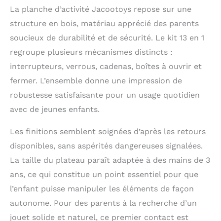
La planche d’activité Jacootoys repose sur une
jouet pour les jeunes
enfants pour explorer
structure en bois, matériau apprécié des parents
le monde de
soucieux de durabilité et de sécurité. Le kit 13 en 1
l'apprentissage.
Chaque type de jeu
regroupe plusieurs mécanismes distincts :
est lié à la vie, afin
interrupteurs, verrous, cadenas, boîtes à ouvrir et
que les bébés
fermer. L’ensemble donne une impression de
puissent apprendre
les choses les plus
robustesse satisfaisante pour un usage quotidien
courantes de la vie,
avec de jeunes enfants.
afin qu'ils puissent
commencer à former
Les finitions semblent soignées d’après les retours
une pensée logique,
une capacité et un
disponibles, sans aspérités dangereuses signalées.
concept d'espace pour
La taille du plateau paraît adaptée à des mains de 3
apprendre les
ans, ce qui constitue un point essentiel pour que
compétences de la vie
de votre enfant à
l’enfant puisse manipuler les éléments de façon
l'avance. Jouets
autonome. Pour des parents à la recherche d’un
d'activités de voyage
TODDLER : jouets
jouet solide et naturel, ce premier contact est