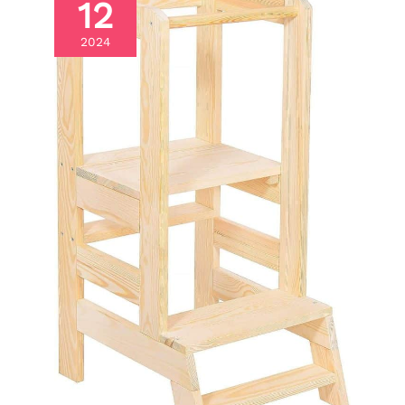
12
questions sur ce
bébé push-walker,
2024
n'hésitez pas à nous
contacter.