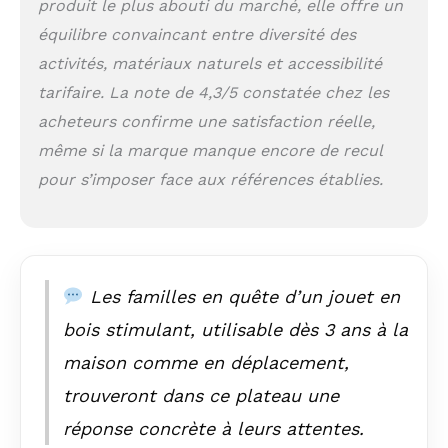
pour apprendre les
produit le plus abouti du marché, elle offre un
compétences de la
équilibre convaincant entre diversité des
vie de votre enfant à
activités, matériaux naturels et accessibilité
l'avance. Jouets
d'activités de voyage
tarifaire. La note de 4,3/5 constatée chez les
TODDLER : jouets
acheteurs confirme une satisfaction réelle,
éducatifs et jouets
même si la marque manque encore de recul
Montessori pour
tout-petits, planche
pour s’imposer face aux références établies.
sensorielle jouet
pour tout-petits
avec 13 activités
préscolaires pour
aider les enfants à
Les familles en quête d’un jouet en
développer leur
motricité fine.
bois stimulant, utilisable dès 3 ans à la
Favorise
maison comme en déplacement,
l'apprentissage
pratique, les
trouveront dans ce plateau une
compétences
d'auto-assemblage,
réponse concrète à leurs attentes.
les couleurs, les