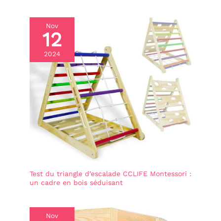
enfants, ce qui est
une bonne
interaction parent-
Nov
12
enfant et est très
utile pour la
2024
croissance des
enfants. C'est aussi
le cadeau parfait
pour les jeunes
enfants. Un
excellent choix de
cadeau pour les
anniversaires, Noël,
les vacances, les
réunions de famille
et la fête des
enfants. Garantie de
Test du triangle d’escalade CCLIFE Montessori :
service : la
un cadre en bois séduisant
satisfaction du
client est notre plus
grande motivation,
Nov
si vous avez des