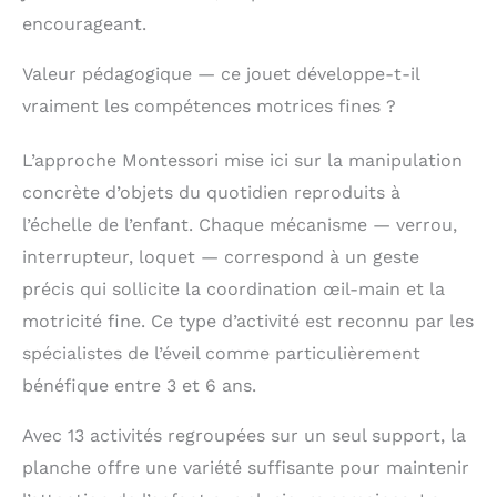
éducatifs et jouets
encourageant.
Montessori pour tout-
petits, planche
Valeur pédagogique — ce jouet développe-t-il
sensorielle jouet pour
vraiment les compétences motrices fines ?
tout-petits avec 13
activités préscolaires
pour aider les enfants
L’approche Montessori mise ici sur la manipulation
à développer leur
concrète d’objets du quotidien reproduits à
motricité fine.
Favorise
l’échelle de l’enfant. Chaque mécanisme — verrou,
l'apprentissage
interrupteur, loquet — correspond à un geste
pratique, les
précis qui sollicite la coordination œil-main et la
compétences d'auto-
assemblage, les
motricité fine. Ce type d’activité est reconnu par les
couleurs, les
spécialistes de l’éveil comme particulièrement
mathématiques, les
bénéfique entre 3 et 6 ans.
formes, la perception
et la résolution de
problèmes. TABLEAU
Avec 13 activités regroupées sur un seul support, la
DE BUIS ET SÉCURITÉ
planche offre une variété suffisante pour maintenir
DE HAUTE QUALITÉ :