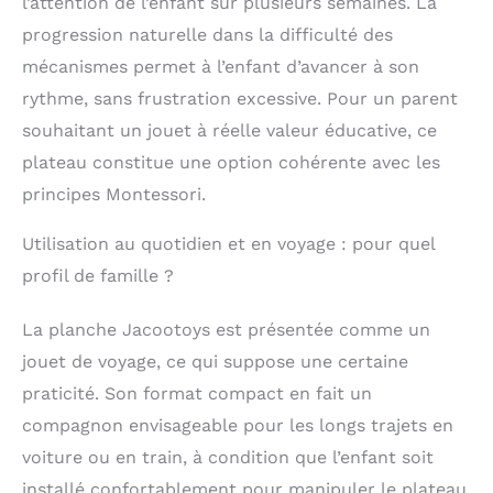
l’attention de l’enfant sur plusieurs semaines. La
fabriqué en bois de
haute qualité,
progression naturelle dans la difficulté des
dimensions 30 x 18
mécanismes permet à l’enfant d’avancer à son
cm, 6,8 kg, il est
compact et léger, sans
rythme, sans frustration excessive. Pour un parent
peinture, surface et
souhaitant un jouet à réelle valeur éducative, ce
bords lisses, toutes
plateau constitue une option cohérente avec les
les charnières
métalliques ne
principes Montessori.
rouillent pas
facilement, bien
Utilisation au quotidien et en voyage : pour quel
conçues, adaptées
profil de famille ?
aux enfants. Cet jouet
est rempli de défis
amusants pour garder
La planche Jacootoys est présentée comme un
votre enfant occupé
jouet de voyage, ce qui suppose une certaine
pendant de longs
praticité. Son format compact en fait un
voyages, et il ne
s'ennuiera pas ou ne
compagnon envisageable pour les longs trajets en
s'énervera pas.
voiture ou en train, à condition que l’enfant soit
Cadeau parfait pour
installé confortablement pour manipuler le plateau
les filles et les